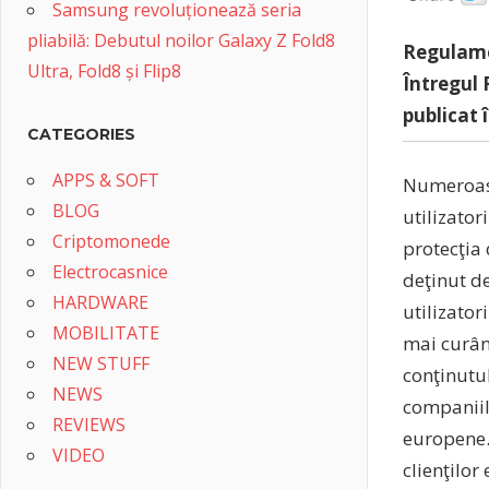
Samsung revoluționează seria
pliabilă: Debutul noilor Galaxy Z Fold8
Regulamen
Ultra, Fold8 și Flip8
Întregul 
publicat 
CATEGORIES
APPS & SOFT
Numeroase
BLOG
utilizato
Criptomonede
protecţia
Electrocasnice
deţinut d
HARDWARE
utilizator
MOBILITATE
mai curân
NEW STUFF
conţinutul
NEWS
companiil
REVIEWS
europene. 
VIDEO
clienţilor