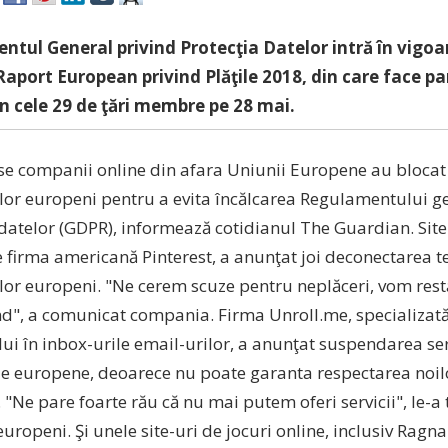
tul General privind Protecţia Datelor intră în vigoa
Raport European privind Plăţile 2018, din care face par
în cele 29 de ţări membre pe 28 mai.
 companii online din afara Uniunii Europene au blocat
rilor europeni pentru a evita încălcarea Regulamentului g
 datelor (GDPR), informează cotidianul The Guardian. Site
e firma americană Pinterest, a anunţat joi deconectarea 
ilor europeni. "Ne cerem scuze pentru neplăceri, vom rest
d", a comunicat compania. Firma Unroll.me, specializată
ui în inbox-urile email-urilor, a anunţat suspendarea ser
e europene, deoarece nu poate garanta respectarea noil
"Ne pare foarte rău că nu mai putem oferi servicii", le-a
 europeni. Şi unele site-uri de jocuri online, inclusiv Ragn