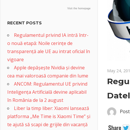
Visit the homepage
RECENT POSTS
Regulamentul privind IA intră într-
o nouă etapă: Noile cerințe de
transparență ale UE au intrat oficial în
vigoare
Apple depășește Nvidia și devine
May 24, 20
cea mai valoroasă companie din lume
Regul
ANCOM: Regulamentul UE privind
Inteligența Artificială devine aplicabil
Datel
în România de la 2 august
Liber la timp liber: Xiaomi lansează
Post
platforma „Me Time is Xiaomi Time” și
te ajută să scapi de grijile din vacanță