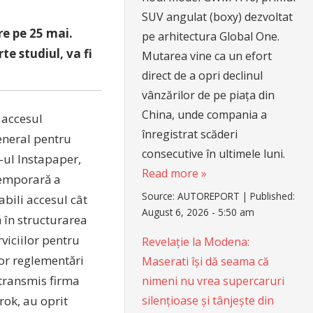
SUV angulat (boxy) dezvoltat
re pe 25 mai.
pe arhitectura Global One.
te studiul, va fi
Mutarea vine ca un efort
direct de a opri declinul
vânzărilor de pe piața din
China, unde compania a
 accesul
înregistrat scăderi
eneral pentru
consecutive în ultimele luni.
-ul Instapaper,
Read more »
temporară a
Source:
AUTOREPORT
|
Published:
abili accesul cât
August 6, 2026 - 5:50 am
 în structurarea
viciilor pentru
Revelație la Modena:
or reglementări
Maserati își dă seama că
 transmis firma
nimeni nu vrea supercaruri
silențioase și tânjește din
arok, au oprit