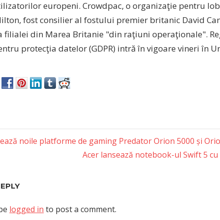
ilizatorilor europeni. Crowdpac, o organizaţie pentru lob
ilton, fost consilier al fostului premier britanic David C
 filialei din Marea Britanie "din raţiuni operaţionale". 
ntru protecţia datelor (GDPR) intră în vigoare vineri în
sează noile platforme de gaming Predator Orion 5000 și Ori
Next
Acer lansează notebook-ul Swift 5 cu
tion
Post:
REPLY
 be
logged in
to post a comment.