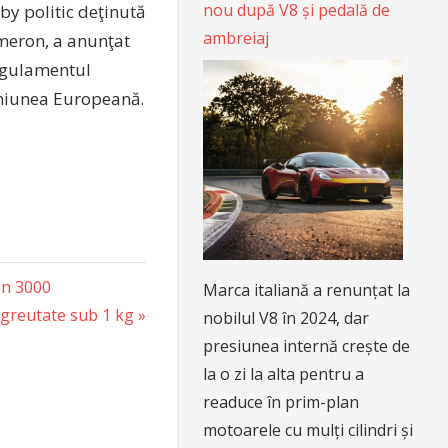
nou după V8 și pedală de
by politic deţinută
ambreiaj
ameron, a anunţat
Regulamentul
 Uniunea Europeană.
on 3000
Marca italiană a renunțat la
 greutate sub 1 kg
nobilul V8 în 2024, dar
presiunea internă crește de
la o zi la alta pentru a
readuce în prim-plan
motoarele cu mulți cilindri și