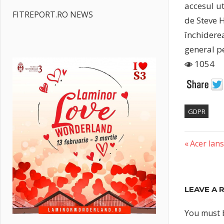
accesul ut
FITREPORT.RO NEWS
de Steve H
închiderea
general pe
1054
GDPR
Previous
Post
Acer lan
Post:
naviga
LEAVE A 
You must