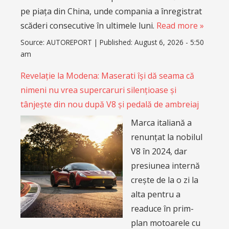
pe piața din China, unde compania a înregistrat
scăderi consecutive în ultimele luni.
Read more »
Source:
AUTOREPORT
|
Published:
August 6, 2026 - 5:50
am
Revelație la Modena: Maserati își dă seama că
nimeni nu vrea supercaruri silențioase și
tânjește din nou după V8 și pedală de ambreiaj
Marca italiană a
renunțat la nobilul
V8 în 2024, dar
presiunea internă
crește de la o zi la
alta pentru a
readuce în prim-
plan motoarele cu