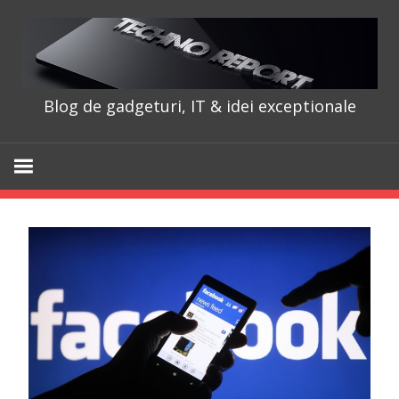
Skip
to
content
Blog de gadgeturi, IT & idei exceptionale
TechnoRepo