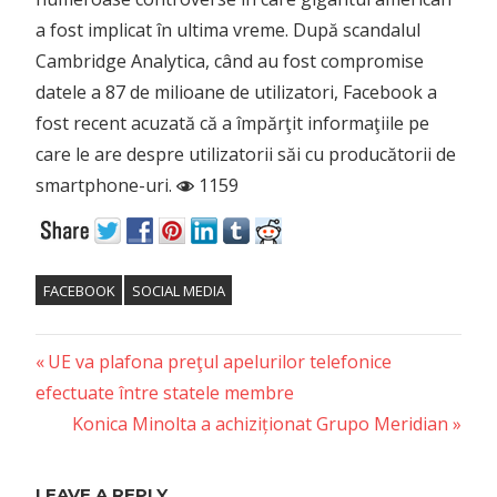
a fost implicat în ultima vreme. După scandalul
Cambridge Analytica, când au fost compromise
datele a 87 de milioane de utilizatori, Facebook a
fost recent acuzată că a împărţit informaţiile pe
care le are despre utilizatorii săi cu producătorii de
smartphone-uri.
1159
FACEBOOK
SOCIAL MEDIA
Previous
Post
UE va plafona preţul apelurilor telefonice
Post:
efectuate între statele membre
navigation
Next
Konica Minolta a achiziționat Grupo Meridian
Post:
LEAVE A REPLY