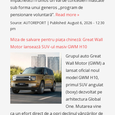
împachetezi frumos un val de concedieri mascate
sub forma unui generos „program de
pensionare voluntară”.
Read more »
Source:
AUTOREPORT
|
Published:
August 6, 2026 - 12:30
pm
Miza de salvare pentru piața chineză: Great Wall
Motor lansează SUV-ul masiv GWM H10
Grupul auto Great
Wall Motor (GWM) a
lansat oficial noul
model GWM H10,
primul SUV angulat
(boxy) dezvoltat pe
arhitectura Global
One. Mutarea vine
ca un efort direct de a opri declinul vânzărilor de