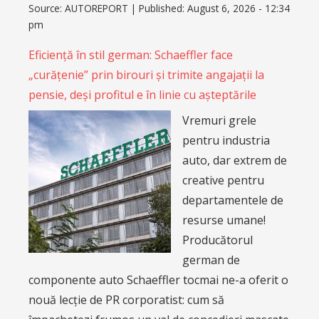
Source:
AUTOREPORT
|
Published:
August 6, 2026 - 12:34
pm
Eficiență în stil german: Schaeffler face
„curățenie” prin birouri și trimite angajații la
pensie, deși profitul e în linie cu așteptările
Vremuri grele
pentru industria
auto, dar extrem de
creative pentru
departamentele de
resurse umane!
Producătorul
german de
componente auto Schaeffler tocmai ne-a oferit o
nouă lecție de PR corporatist: cum să