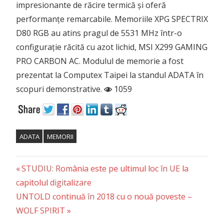
impresionante de răcire termică și oferă
performanțe remarcabile. Memoriile XPG SPECTRIX
D80 RGB au atins pragul de 5531 MHz într-o
configurație răcită cu azot lichid, MSI X299 GAMING
PRO CARBON AC. Modulul de memorie a fost
prezentat la Computex Taipei la standul ADATA în
scopuri demonstrative.
1059
ADATA
MEMORII
Previous
Post
STUDIU: România este pe ultimul loc în UE la
Post:
capitolul digitalizare
navigation
Next
UNTOLD continuă în 2018 cu o nouă poveste –
Post:
WOLF SPIRIT