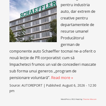
pentru industria
auto, dar extrem de
creative pentru
departamentele de
resurse umane!
Producătorul
german de
componente auto Schaeffler tocmai ne-a oferit o
nouă lecție de PR corporatist: cum să
împachetezi frumos un val de concedieri mascate
sub forma unui generos „program de
pensionare voluntară”.
Read more »
Source:
AUTOREPORT
|
Published:
August 6, 2026 - 12:30
pm
WordPress RSS Feed by
Theme Mason