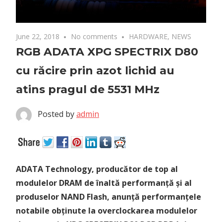
June 22, 2018
No comments
HARDWARE
,
NEWS
RGB ADATA XPG SPECTRIX D80
cu răcire prin azot lichid au
atins pragul de 5531 MHz
Posted by
admin
ADATA Technology, producător de top al
modulelor DRAM de înaltă performanță și al
produselor NAND Flash, anunță performanțele
notabile obținute la overclockarea modulelor