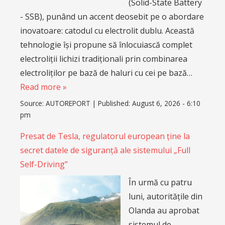
(Solid-State Battery
- SSB), punând un accent deosebit pe o abordare
inovatoare: catodul cu electrolit dublu. Această
tehnologie își propune să înlocuiască complet
electroliții lichizi tradiționali prin combinarea
electroliților pe bază de haluri cu cei pe bază…
Read more »
Source:
AUTOREPORT
|
Published:
August 6, 2026 - 6:10
pm
Presat de Tesla, regulatorul european ține la
secret datele de siguranță ale sistemului „Full
Self-Driving”
În urmă cu patru
luni, autoritățile din
Olanda au aprobat
sistemul de