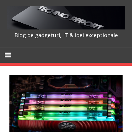
Skip
to
content
Blog de gadgeturi, IT & idei exceptionale
TechnoRepo