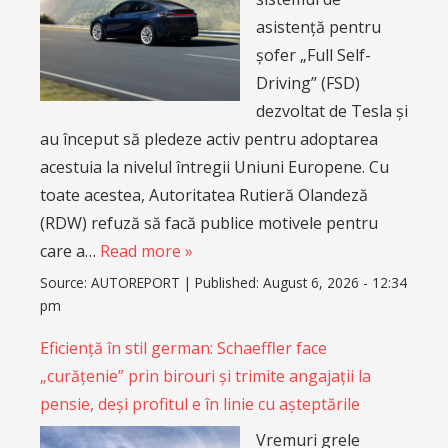
asistență pentru
șofer „Full Self-
Driving” (FSD)
dezvoltat de Tesla și
au început să pledeze activ pentru adoptarea
acestuia la nivelul întregii Uniuni Europene. Cu
toate acestea, Autoritatea Rutieră Olandeză
(RDW) refuză să facă publice motivele pentru
care a…
Read more »
Source:
AUTOREPORT
|
Published:
August 6, 2026 - 12:34
pm
Eficiență în stil german: Schaeffler face
„curățenie” prin birouri și trimite angajații la
pensie, deși profitul e în linie cu așteptările
Vremuri grele