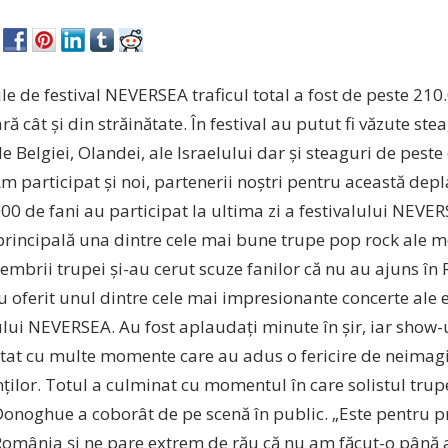
zile de festival NEVERSEA traficul total a fost de peste 21
ară cât și din străinătate. În festival au putut fi văzute ste
ale Belgiei, Olandei, ale Israelului dar și steaguri de peste
 participat și noi, partenerii noștri pentru această depl
00 de fani au participat la ultima zi a festivalului NEVE
principală una dintre cele mai bune trupe pop rock ale
embrii trupei și-au cerut scuze fanilor că nu au ajuns î
 oferit unul dintre cele mai impresionante concerte ale e
ului NEVERSEA. Au fost aplaudați minute în șir, iar show-u
at cu multe momente care au adus o fericire de neimag
ților. Totul a culminat cu momentul în care solistul trupe
onoghue a coborât de pe scenă în public. „Este pentru 
România și ne pare extrem de rău că nu am făcut-o până 