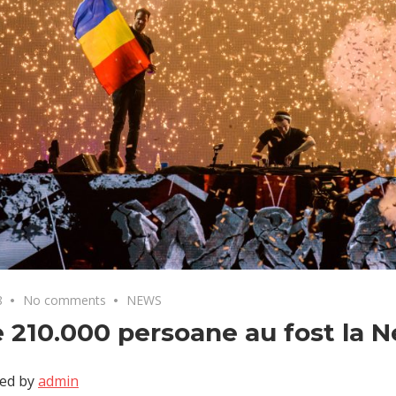
8
No comments
NEWS
 210.000 persoane au fost la 
ed by
admin