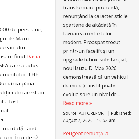
transformare profundă,
renunțând la caracteristicile
spartane de altădată în
0.000 de persoane,
favoarea confortului
agurile Marii
modern. Proaspăt trecut
 ocean, din
printr-un facelift și un
asare fiind
Dacia
.
upgrade tehnic substanțial,
RSEA care a adus
noul Isuzu D-Max 2026
 momentului, THE
demonstrează că un vehicul
n România pâna
de muncă cinstit poate
diției din acest an
evolua spre un nivel de…
l a fost
Read more »
inat
Source:
AUTOREPORT
|
Published:
i,
August 7, 2026 - 10:52 am
prima dată când
Peugeot renunță la
acum. Înainte să