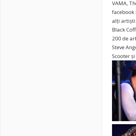
VAMA, The 
facebook 
alți artiș
Black Coff
200 de art
Steve Ang
Scooter ș