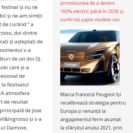
promisiunea de a deveni
festival și nu ne
100% electric până în 2030 și
il și ne-am simțit
confirmă șapte modele noi
t de curând ” a
osso, doi dintre
ați și așteptați de
 momentul s-a
turi de cei doi DJ.
oki care și-a
presionat de
la festivalul
SEA atmosfera
Marca franceză Peugeot își
rt de neuitat
recalibrează strategia pentru
 principală de Jose
Europa și renunță la
ll&Ingrosso și s-a
angajamentul ferm asumat
aul Damixie,
la sfârșitul anului 2021, prin