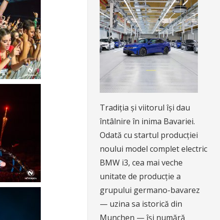
Tradiția și viitorul își dau
întâlnire în inima Bavariei.
Odată cu startul producției
noului model complet electric
BMW i3, cea mai veche
unitate de producție a
grupului germano-bavarez
— uzina sa istorică din
Munchen — își numără