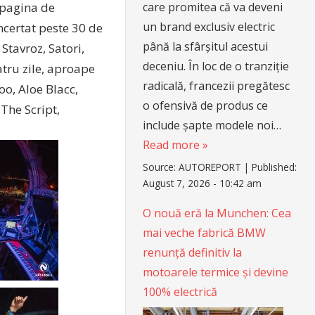
care promitea că va deveni
e pagina de
un brand exclusiv electric
ncertat peste 30 de
până la sfârșitul acestui
 Stavroz, Satori,
deceniu. În loc de o tranziție
patru zile, aproape
radicală, francezii pregătesc
oo, Aloe Blacc,
o ofensivă de produs ce
The Script,
include șapte modele noi…
Read more »
Source:
AUTOREPORT
|
Published:
August 7, 2026 - 10:42 am
O nouă eră la Munchen: Cea
mai veche fabrică BMW
renunță definitiv la
motoarele termice și devine
100% electrică