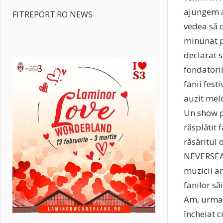
ajungem ai
FITREPORT.RO NEWS
vedea să 
minunat p
declarat 
fondatorii
fanii fes
auzit melo
Un show pl
răsplătit 
răsăritul 
NEVERSEA.
muzicii an
fanilor să
Am, urmat
încheiat c