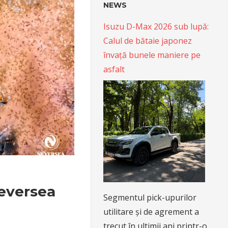
NEWS
Isuzu D-Max 2026 sub lupă:
Calul de bătaie japonez
învață bunele maniere pe
asfalt
Neversea
Segmentul pick-upurilor
utilitare și de agrement a
trecut în ultimii ani printr-o