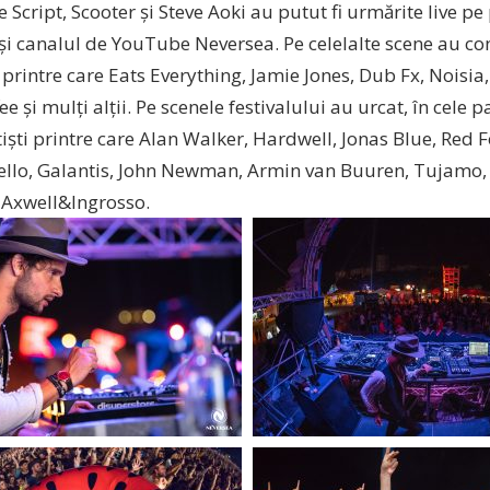
Script, Scooter și Steve Aoki au putut fi urmărite live p
și canalul de YouTube Neversea. Pe celelalte scene au co
ti printre care Eats Everything, Jamie Jones, Dub Fx, Noisia,
ee și mulți alții. Pe scenele festivalului au urcat, în cele 
iști printre care Alan Walker, Hardwell, Jonas Blue, Red F
ello, Galantis, John Newman, Armin van Buuren, Tujamo, 
i Axwell&Ingrosso.