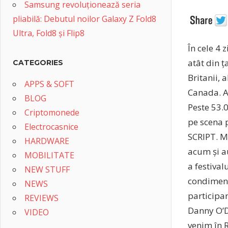
Samsung revoluționează seria
pliabilă: Debutul noilor Galaxy Z Fold8
Ultra, Fold8 și Flip8
În cele 4 
atât din ț
CATEGORIES
Britanii, 
APPS & SOFT
Canada. Am
BLOG
Peste 53.0
Criptomonede
pe scena 
Electrocasnice
SCRIPT. M
HARDWARE
acum și au
MOBILITATE
a festival
NEW STUFF
condiment
NEWS
participan
REVIEWS
Danny O’D
VIDEO
venim în 