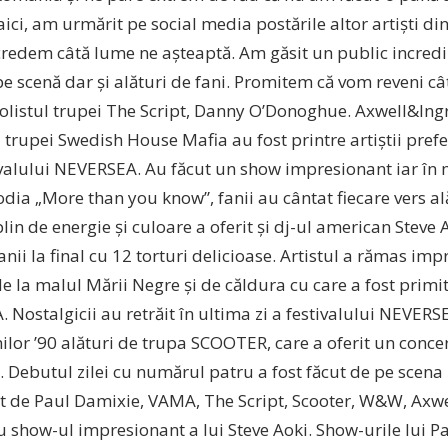
ci, am urmărit pe social media postările altor artiști din 
credem câtă lume ne așteaptă. Am găsit un public incredib
e scenă dar și alături de fani. Promitem că vom reveni câ
solistul trupei The Script, Danny O’Donoghue. Axwell&Ingr
 trupei Swedish House Mafia au fost printre artiștii prefer
tivalului NEVERSEA. Au făcut un show impresionant iar în
dia „More than you know”, fanii au cântat fiecare vers ală
in de energie și culoare a oferit și dj-ul american Steve A
fanii la final cu 12 torturi delicioase. Artistul a rămas im
de la malul Mării Negre și de căldura cu care a fost primit 
 Nostalgicii au retrăit în ultima zi a festivalului NEVER
ilor ’90 alături de trupa SCOOTER, care a oferit un conce
i. Debutul zilei cu numărul patru a fost făcut de pe scena
 de Paul Damixie, VAMA, The Script, Scooter, W&W, Axwe
u show-ul impresionant a lui Steve Aoki. Show-urile lui P