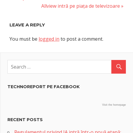
navigation
Next
Allview intră pe piața de televizoare
Post:
LEAVE A REPLY
You must be
logged in
to post a comment.
TECHNOREPORT PE FACEBOOK
Visit the homepage
RECENT POSTS
Regulamentul privind IA intră într-o nouă etapă: