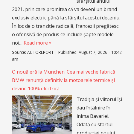
sfârșitul anului
2021, prin care promitea că va deveni un brand
exclusiv electric până la sfârșitul acestui deceniu.
În loc de o tranziție radicală, francezii pregătesc
o ofensivă de produs ce include șapte modele
noi…
Read more »
Source:
AUTOREPORT
|
Published:
August 7, 2026 - 10:42
am
O nouă eră la Munchen: Cea mai veche fabrică
BMW renunță definitiv la motoarele termice și
devine 100% electrică
Tradiția și viitorul își
dau întâlnire în
inima Bavariei.
Odată cu startul
producției noului