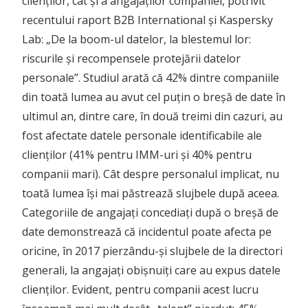
clienților, cât și a angajaților companiei, potrivit
recentului raport B2B International și Kaspersky
Lab: „De la boom-ul datelor, la blestemul lor:
riscurile și recompensele protejării datelor
personale”. Studiul arată că 42% dintre companiile
din toată lumea au avut cel puțin o breșă de date în
ultimul an, dintre care, în două treimi din cazuri, au
fost afectate datele personale identificabile ale
clienților (41% pentru IMM-uri și 40% pentru
companii mari). Cât despre personalul implicat, nu
toată lumea își mai păstrează slujbele după aceea.
Categoriile de angajați concediați după o breșă de
date demonstrează că incidentul poate afecta pe
oricine, în 2017 pierzându-și slujbele de la directori
generali, la angajați obișnuiți care au expus datele
clienților. Evident, pentru companii acest lucru