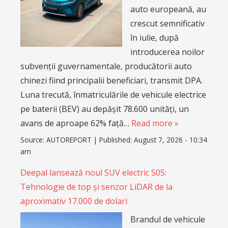
auto europeană, au
crescut semnificativ
în iulie, după
introducerea noilor
subvenții guvernamentale, producătorii auto
chinezi fiind principalii beneficiari, transmit DPA.
Luna trecută, înmatriculările de vehicule electrice
pe baterii (BEV) au depășit 78.600 unități, un
avans de aproape 62% față…
Read more »
Source:
AUTOREPORT
|
Published:
August 7, 2026 - 10:34
am
Deepal lansează noul SUV electric S05:
Tehnologie de top și senzor LiDAR de la
aproximativ 17.000 de dolari
Brandul de vehicule