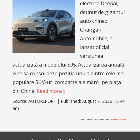
electrice Deepal,
deținut de gigantul
auto chinez
Changan
Automobile, a
lansat oficial
versiunea
actualizată a modelului S05. Actualizarea anuală
vine să consolideze poziția unuia dintre cele mai
populare SUV-uri compacte ale mărcii pe piața
din China.
Read more »
Source:
AUTOREPORT
|
Published:
August 7, 2026 - 5:44
am
WordPress RSS Feed by
Theme Mason