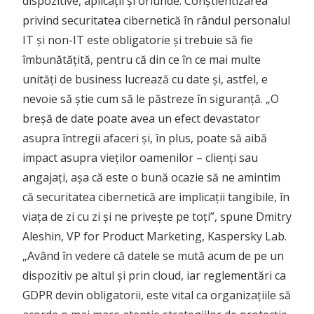
dispozitive, aplicații și oriunde. Conștientizarea
privind securitatea cibernetică în rândul personalul
IT și non-IT este obligatorie și trebuie să fie
îmbunătățită, pentru că din ce în ce mai multe
unități de business lucrează cu date și, astfel, e
nevoie să știe cum să le păstreze în siguranță. „O
breșă de date poate avea un efect devastator
asupra întregii afaceri și, în plus, poate să aibă
impact asupra vieților oamenilor – clienți sau
angajați, așa că este o bună ocazie să ne amintim
că securitatea cibernetică are implicații tangibile, în
viața de zi cu zi și ne privește pe toți”, spune Dmitry
Aleshin, VP for Product Marketing, Kaspersky Lab.
„Având în vedere că datele se mută acum de pe un
dispozitiv pe altul și prin cloud, iar reglementări ca
GDPR devin obligatorii, este vital ca organizațiile să