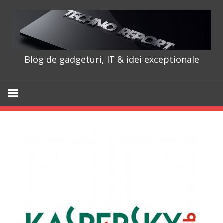
Skip
to
content
Blog de gadgeturi, IT & idei exceptionale
TechnoRepo