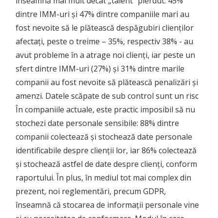
înseamnă mai mult decât „talent” pierdut: 45%
dintre IMM-uri și 47% dintre companiile mari au
fost nevoite să le plătească despăgubiri clienților
afectați, peste o treime – 35%, respectiv 38% - au
avut probleme în a atrage noi clienți, iar peste un
sfert dintre IMM-uri (27%) și 31% dintre marile
companii au fost nevoite să plătească penalizări și
amenzi. Datele scăpate de sub control sunt un risc
În companiile actuale, este practic imposibil să nu
stochezi date personale sensibile: 88% dintre
companii colectează și stochează date personale
identificabile despre clienții lor, iar 86% colectează
și stochează astfel de date despre clienți, conform
raportului. În plus, în mediul tot mai complex din
prezent, noi reglementări, precum GDPR,
înseamnă că stocarea de informații personale vine