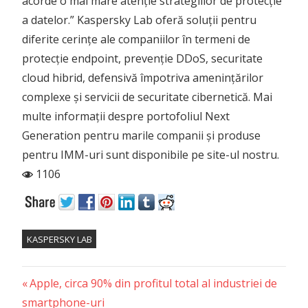
acorde o mai mare atenție strategiilor de protecție
a datelor.” Kaspersky Lab oferă soluții pentru
diferite cerințe ale companiilor în termeni de
protecție endpoint, prevenție DDoS, securitate
cloud hibrid, defensivă împotriva amenințărilor
complexe și servicii de securitate cibernetică. Mai
multe informații despre portofoliul Next
Generation pentru marile companii și produse
pentru IMM-uri sunt disponibile pe site-ul nostru.
1106
KASPERSKY LAB
Previous
Post
Apple, circa 90% din profitul total al industriei de
Post:
smartphone-uri