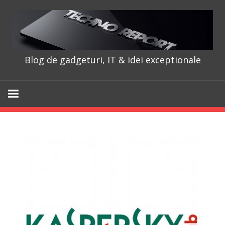
Skip
to
content
Blog de gadgeturi, IT & idei exceptionale
TechnoRepo