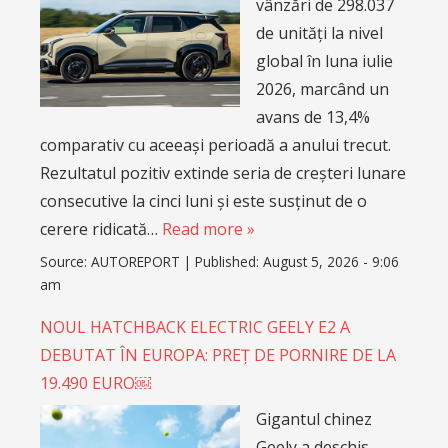
vânzări de 298.037
de unități la nivel
global în luna iulie
2026, marcând un
avans de 13,4%
comparativ cu aceeași perioadă a anului trecut.
Rezultatul pozitiv extinde seria de creșteri lunare
consecutive la cinci luni și este susținut de o
cerere ridicată…
Read more »
Source:
AUTOREPORT
|
Published:
August 5, 2026 - 9:06
am
NOUL HATCHBACK ELECTRIC GEELY E2 A
DEBUTAT ÎN EUROPA: PREȚ DE PORNIRE DE LA
19.490 EURO￼
Gigantul chinez
Geely a deschis