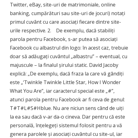
Twitter, eBay, site-uri de matrimoniale, online
banking, cumpărături sau site-uri de jocuri) notați
primul cuvânt cu care asociați fiecare dintre site-
urile respective. 2. De exemplu, dacă stabiliți
parola pentru Facebook, s-ar putea să asociați
Facebook cu albastrul din logo: în acest caz, trebuie
doar să adăugați cuvântul „albastru” – eventual, cu
majuscule – la finalul șirului static. David Jacoby
explică: „De exemplu, dacă fraza la care vă gândiți
este „‘Twinkle Twinkle Little Star, How I Wonder
What You Are”, iar caracterul special este „#”,
atunci parola pentru Facebook ar fi ceva de genul:
T#T#L#S#Hblue. Nu are niciun sens când de uiți
la ea sau dacă v-ar da-o cineva. Dar pentru că este
personală, înțelegeți sistemul folosit pentru a vă
genera parolele și asociați cuvântul cu site-ul, iar