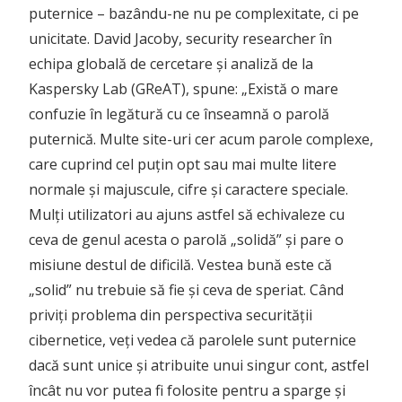
puternice – bazându-ne nu pe complexitate, ci pe
unicitate. David Jacoby, security researcher în
echipa globală de cercetare și analiză de la
Kaspersky Lab (GReAT), spune: „Există o mare
confuzie în legătură cu ce înseamnă o parolă
puternică. Multe site-uri cer acum parole complexe,
care cuprind cel puțin opt sau mai multe litere
normale și majuscule, cifre și caractere speciale.
Mulți utilizatori au ajuns astfel să echivaleze cu
ceva de genul acesta o parolă „solidă” și pare o
misiune destul de dificilă. Vestea bună este că
„solid” nu trebuie să fie și ceva de speriat. Când
priviți problema din perspectiva securității
cibernetice, veți vedea că parolele sunt puternice
dacă sunt unice și atribuite unui singur cont, astfel
încât nu vor putea fi folosite pentru a sparge și