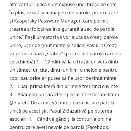
alte conturi, dacă sunt expuse unei breșe de date.
În plus, există și managere de parole, printre care
și Kaspersky Password Manager, care permit
crearea și folosirea în siguranță a zeci de parole
unice.” Pașii următori vă vor ajuta să creați parole
unice, ușor de ținut minte și solide: Pasul 1: Creați-
vă propria bază „statică” (partea din parolă care nu
se schimbă) 1. Gândiți-vă la o frază, un vers dintr-
un cântec, un citat dintr-un film, o melodie pentru
copii sau orice ar putea să fie ușor de ținut minte.
2. Luați prima literă din primele trei-cinci cuvinte.
3. Adăugați un caracter special între fiecare literă:
@ / # etc. De acum, vă puteți baza fiecare parolă
unică pe acest șir. Pasul 2 Bazați-vă pe puterea
asocierii 1. Când vă gândiți la conturile online
pentru care aveți nevoie de parolă (Facebook,