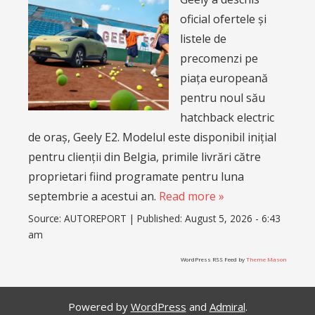
oficial ofertele și
listele de
precomenzi pe
piața europeană
pentru noul său
hatchback electric
de oraș, Geely E2. Modelul este disponibil inițial
pentru clienții din Belgia, primile livrări către
proprietari fiind programate pentru luna
septembrie a acestui an.
Read more »
Source:
AUTOREPORT
|
Published:
August 5, 2026 - 6:43
am
WordPress RSS Feed by
Theme Mason
Powered by
WordPress
and
Admiral
.