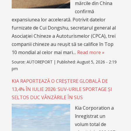
mărcile din China
confirmă
expansiunea lor accelerată. Potrivit datelor
furnizate de Cui Dongshu, secretarul general al
Asociației Chineze a Autoturismelor (CPCA), trei
companii chineze au reușit să se califice în Top
10 mondial al celor mai mari…
Read more »
Source:
AUTOREPORT
|
Published:
August 5, 2026 - 2:19
pm
KIA RAPORTEAZĂ O CREȘTERE GLOBALĂ DE
13,4% ÎN IULIE 2026: SUV-URILE SPORTAGE ȘI
SELTOS DUC VÂNZĂRILE ÎN SUS
Kia Corporation a
înregistrat un
volum total de