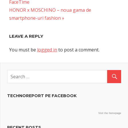
Post:
FaceTime
navigation
Next
HONOR x MOSCHINO – noua gama de
Post:
smartphone-uri fashion
LEAVE A REPLY
You must be
logged in
to post a comment.
TECHNOREPORT PE FACEBOOK
Visit the homepage
RECENT POSTS