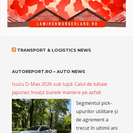
TRANSPORT & LOGISTICS NEWS
AUTOREPORT.RO – AUTO NEWS
Isuzu D-Max 2026 sub lupă: Calul de bătaie
japonez învață bunele maniere pe asfalt
Segmentul pick-
upurilor utilitare și
de agrement a
trecut în ultimii ani