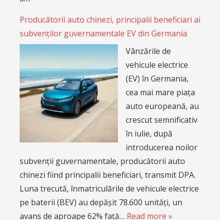
Producătorii auto chinezi, principalii beneficiari ai
subvenților guvernamentale EV din Germania
Vânzările de
vehicule electrice
(EV) în Germania,
cea mai mare piața
auto europeană, au
crescut semnificativ
în iulie, după
introducerea noilor
subvenții guvernamentale, producătorii auto
chinezi fiind principalii beneficiari, transmit DPA.
Luna trecută, înmatriculările de vehicule electrice
pe baterii (BEV) au depășit 78.600 unități, un
avans de aproape 62% față…
Read more »