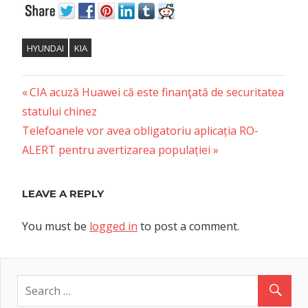
HYUNDAI
KIA
Previous
Post
CIA acuză Huawei că este finanţată de securitatea
Post:
statului chinez
navigation
Next
Telefoanele vor avea obligatoriu aplicația RO-
Post:
ALERT pentru avertizarea populației
LEAVE A REPLY
You must be
logged in
to post a comment.