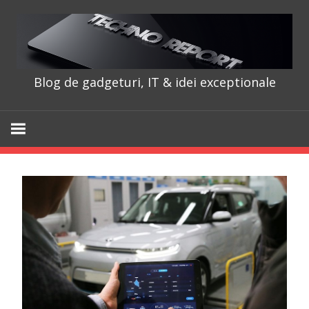
Skip
to
content
Blog de gadgeturi, IT & idei exceptionale
TechnoRepo