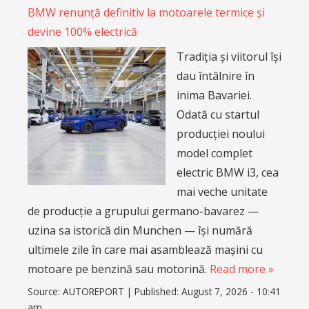
BMW renunță definitiv la motoarele termice și
devine 100% electrică
Tradiția și viitorul își
dau întâlnire în
inima Bavariei.
Odată cu startul
producției noului
model complet
electric BMW i3, cea
mai veche unitate
de producție a grupului germano-bavarez —
uzina sa istorică din Munchen — își numără
ultimele zile în care mai asamblează mașini cu
motoare pe benzină sau motorină.
Read more »
Source:
AUTOREPORT
|
Published:
August 7, 2026 - 10:41
am