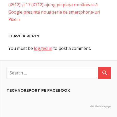
Post:
(X512) și 17 (X712) ajung pe piața românească
navigation
Next
Google prezintă noua serie de smartphone-uri
Post:
Pixel
LEAVE A REPLY
You must be
logged in
to post a comment.
TECHNOREPORT PE FACEBOOK
Visit the homepage