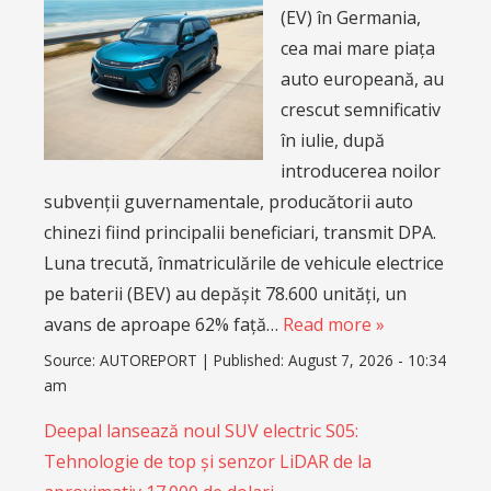
(EV) în Germania,
cea mai mare piața
auto europeană, au
crescut semnificativ
în iulie, după
introducerea noilor
subvenții guvernamentale, producătorii auto
chinezi fiind principalii beneficiari, transmit DPA.
Luna trecută, înmatriculările de vehicule electrice
pe baterii (BEV) au depășit 78.600 unități, un
avans de aproape 62% față…
Read more »
Source:
AUTOREPORT
|
Published:
August 7, 2026 - 10:34
am
Deepal lansează noul SUV electric S05:
Tehnologie de top și senzor LiDAR de la