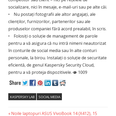
socializare, nici în mesaje, e-mail-uri sau pe alte căi.
• Nu postați fotografii ale altor angajați, ale
clienților, furnizorilor, partenerilor sau ale
produselor companiei fără acord prealabil, în scris.
• Folosiți o soluție de management de parole
pentru a vă asigura că nu intră nimeni neautorizat
în conturile de social media sau în alte conturi
personale, la birou. Instalați o soluție de securitate
eficientă, de genul Kaspersky Security Cloud,
pentru a vă proteja dispozitivele.
1009
KASPERSKY LAB
SOCIAL MEDIA
Previous
Post
Noile laptopuri ASUS VivoBook 14 (X412), 15