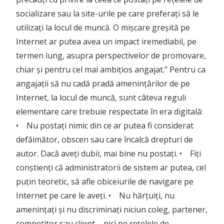
socializare sau la site-urile pe care preferați să le
utilizați la locul de muncă. O mișcare greșită pe
Internet ar putea avea un impact iremediabil, pe
termen lung, asupra perspectivelor de promovare,
chiar și pentru cel mai ambițios angajat.” Pentru ca
angajații să nu cadă pradă amenințărilor de pe
Internet, la locul de muncă, sunt câteva reguli
elementare care trebuie respectate în era digitală:
• Nu postați nimic din ce ar putea fi considerat
defăimător, obscen sau care încalcă drepturi de
autor. Dacă aveți dubii, mai bine nu postați. • Fiți
conștienți că administratorii de sistem ar putea, cel
puțin teoretic, să afle obiceiurile de navigare pe
Internet pe care le aveți. • Nu hărțuiți, nu
amenințați și nu discriminați niciun coleg, partener,
competitor sau client – nici pe rețelele de