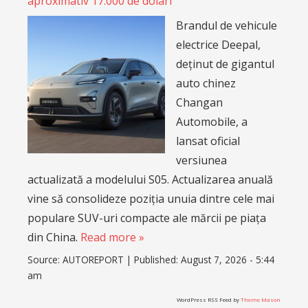
aproximativ 17.000 de dolari
Brandul de vehicule
electrice Deepal,
deținut de gigantul
auto chinez
Changan
Automobile, a
lansat oficial
versiunea
actualizată a modelului S05. Actualizarea anuală
vine să consolideze poziția unuia dintre cele mai
populare SUV-uri compacte ale mărcii pe piața
din China.
Read more »
Source:
AUTOREPORT
|
Published:
August 7, 2026 - 5:44
am
WordPress RSS Feed by
Theme Mason