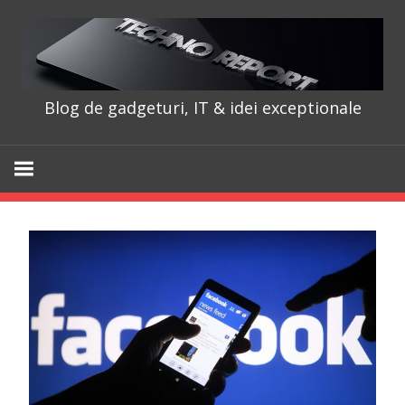
Skip
to
content
Blog de gadgeturi, IT & idei exceptionale
TechnoRepo