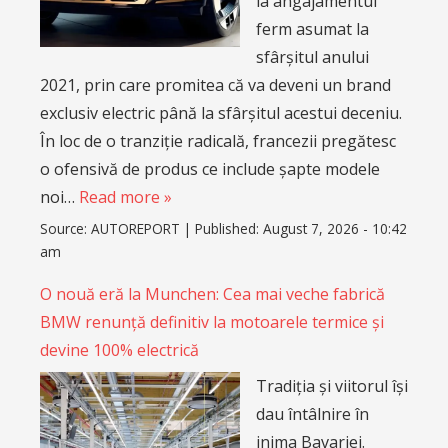
la angajamentul
ferm asumat la
sfârșitul anului
2021, prin care promitea că va deveni un brand
exclusiv electric până la sfârșitul acestui deceniu.
În loc de o tranziție radicală, francezii pregătesc
o ofensivă de produs ce include șapte modele
noi…
Read more »
Source:
AUTOREPORT
|
Published:
August 7, 2026 - 10:42
am
O nouă eră la Munchen: Cea mai veche fabrică
BMW renunță definitiv la motoarele termice și
devine 100% electrică
Tradiția și viitorul își
dau întâlnire în
inima Bavariei.