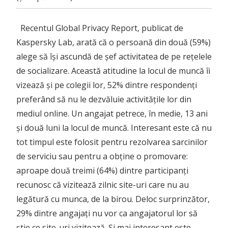
Recentul Global Privacy Report, publicat de
Kaspersky Lab, arată că o persoană din două (59%)
alege să își ascundă de șef activitatea de pe rețelele
de socializare. Această atitudine la locul de muncă îi
vizează și pe colegii lor, 52% dintre respondenți
preferând să nu le dezvăluie activitățile lor din
mediul online. Un angajat petrece, în medie, 13 ani
și două luni la locul de muncă. Interesant este că nu
tot timpul este folosit pentru rezolvarea sarcinilor
de serviciu sau pentru a obține o promovare:
aproape două treimi (64%) dintre participanți
recunosc că vizitează zilnic site-uri care nu au
legătură cu munca, de la birou. Deloc surprinzător,
29% dintre angajați nu vor ca angajatorul lor să
știe ce site-uri vizitează. Și mai interesant este