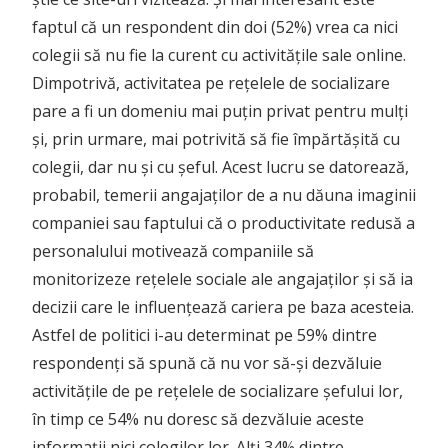
faptul că un respondent din doi (52%) vrea ca nici
colegii să nu fie la curent cu activitățile sale online.
Dimpotrivă, activitatea pe rețelele de socializare
pare a fi un domeniu mai puțin privat pentru mulți
și, prin urmare, mai potrivită să fie împărtășită cu
colegii, dar nu și cu șeful. Acest lucru se datorează,
probabil, temerii angajaților de a nu dăuna imaginii
companiei sau faptului că o productivitate redusă a
personalului motivează companiile să
monitorizeze rețelele sociale ale angajaților și să ia
decizii care le influențează cariera pe baza acesteia.
Astfel de politici i-au determinat pe 59% dintre
respondenți să spună că nu vor să-și dezvăluie
activitățile de pe rețelele de socializare șefului lor,
în timp ce 54% nu doresc să dezvăluie aceste
informații nici colegilor lor. Alți 34% dintre