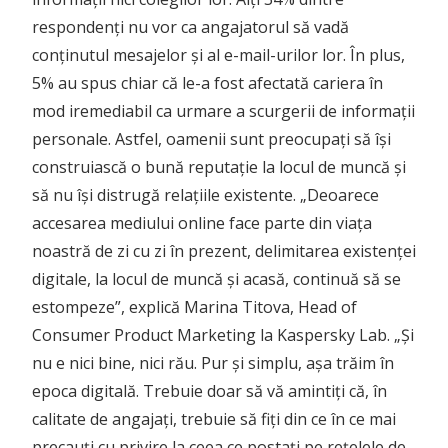
respondenți nu vor ca angajatorul să vadă
conținutul mesajelor și al e-mail-urilor lor. În plus,
5% au spus chiar că le-a fost afectată cariera în
mod iremediabil ca urmare a scurgerii de informații
personale. Astfel, oamenii sunt preocupați să își
construiască o bună reputație la locul de muncă și
să nu își distrugă relațiile existente. „Deoarece
accesarea mediului online face parte din viața
noastră de zi cu zi în prezent, delimitarea existenței
digitale, la locul de muncă și acasă, continuă să se
estompeze”, explică Marina Titova, Head of
Consumer Product Marketing la Kaspersky Lab. „Și
nu e nici bine, nici rău. Pur și simplu, așa trăim în
epoca digitală. Trebuie doar să vă amintiți că, în
calitate de angajați, trebuie să fiți din ce în ce mai
precauți cu privire la ceea ce postați pe rețelele de