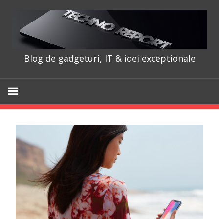
Skip
to
content
Blog de gadgeturi, IT & idei exceptionale
TechnoRepo