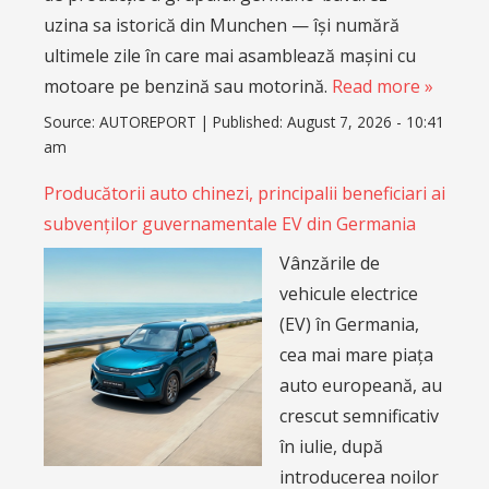
uzina sa istorică din Munchen — își numără
ultimele zile în care mai asamblează mașini cu
motoare pe benzină sau motorină.
Read more »
Source:
AUTOREPORT
|
Published:
August 7, 2026 - 10:41
am
Producătorii auto chinezi, principalii beneficiari ai
subvenților guvernamentale EV din Germania
Vânzările de
vehicule electrice
(EV) în Germania,
cea mai mare piața
auto europeană, au
crescut semnificativ
în iulie, după
introducerea noilor