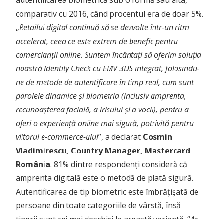
autentificarea biometrică sub o formă sau alta,
comparativ cu 2016, când procentul era de doar 5%.
„
Retailul digital continuă să se dezvolte într-un ritm
accelerat, ceea ce este extrem de benefic pentru
comercianții online. Suntem încântați să oferim soluția
noastră Identity Check cu EMV 3DS integrat, folosindu-
ne de metode de autentificare în timp real, cum sunt
parolele dinamice și biometria (inclusiv amprenta,
recunoașterea facială, a irisului și a vocii), pentru a
oferi o experiență online mai sigură, potrivită pentru
viitorul e-commerce-ului
”, a declarat
Cosmin
Vladimirescu, Country Manager, Mastercard
România
. 81% dintre respondenți consideră că
amprenta digitală este o metodă de plată sigură.
Autentificarea de tip biometric este îmbrățișată de
persoane din toate categoriile de vârstă, însă