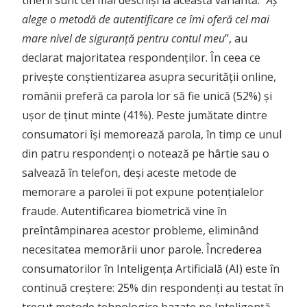
tinerii sunt cei mai deschiși la această variantă. “
Aș
alege o metodă de autentificare ce îmi oferă cel mai
mare nivel de siguranță pentru contul meu
”, au
declarat majoritatea respondenților. În ceea ce
privește conștientizarea asupra securității online,
românii preferă ca parola lor să fie unică (52%) și
ușor de ținut minte (41%). Peste jumătate dintre
consumatori își memorează parola, în timp ce unul
din patru respondenți o notează pe hârtie sau o
salvează în telefon, deși aceste metode de
memorare a parolei îi pot expune potențialelor
fraude. Autentificarea biometrică vine în
preîntâmpinarea acestor probleme, eliminând
necesitatea memorării unor parole. Încrederea
consumatorilor în Inteligența Artificială (AI) este în
continuă creștere: 25% din respondenți au testat în