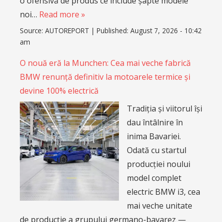
o ofensivă de produs ce include șapte modele
noi…
Read more »
Source:
AUTOREPORT
|
Published:
August 7, 2026 - 10:42
am
O nouă eră la Munchen: Cea mai veche fabrică
BMW renunță definitiv la motoarele termice și
devine 100% electrică
Tradiția și viitorul își
dau întâlnire în
inima Bavariei.
Odată cu startul
producției noului
model complet
electric BMW i3, cea
mai veche unitate
de producție a grupului germano-bavarez —