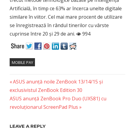
trecut metode tehnologice bazate pe Inteligență
Artificială, în timp ce 63% ar încerca unelte digitale
similare în viitor. Cel mai mare procent de utilizare
se înregistrează în rândul tinerilor cu vârste
cuprinse între 20 și 29 de ani.
994
MOBILE PAY
Previous
Post
ASUS anunță noile ZenBook 13/14/15 și
Post:
exclusivistul ZenBook Edition 30
navigation
Next
ASUS anunță ZenBook Pro Duo (UX581) cu
Post:
revoluționarul ScreenPad Plus
LEAVE A REPLY