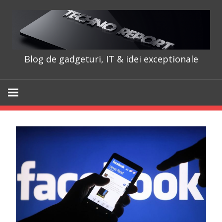
Skip
to
content
Blog de gadgeturi, IT & idei exceptionale
TechnoRepo