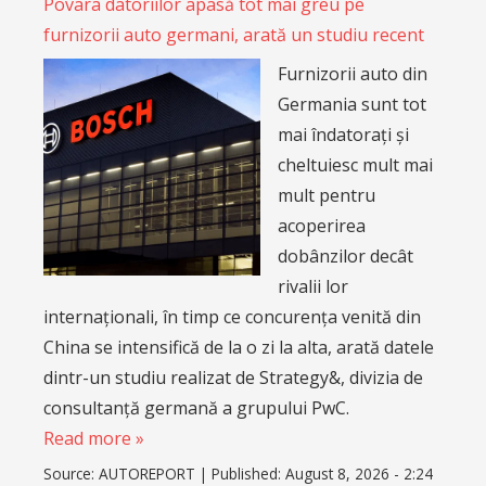
Povara datoriilor apasă tot mai greu pe
furnizorii auto germani, arată un studiu recent
Furnizorii auto din
Germania sunt tot
mai îndatorați și
cheltuiesc mult mai
mult pentru
acoperirea
dobânzilor decât
rivalii lor
internaționali, în timp ce concurența venită din
China se intensifică de la o zi la alta, arată datele
dintr-un studiu realizat de Strategy&, divizia de
consultanță germană a grupului PwC.
Read more »
Source:
AUTOREPORT
|
Published:
August 8, 2026 - 2:24