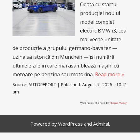
Odată cu startul
producției noului
model complet
electric BMW i3, cea
mai veche unitate
de producție a grupului germano-bavarez —
uzina sa istorică din Munchen — își numără
ultimele zile în care mai asamblează mașini cu
motoare pe benzină sau motorină.
Read more »
Source:
AUTOREPORT
|
Published:
August 7, 2026 - 10:41
am
WordPress RSS Feed by
Theme Mason
Powered by
WordPress
and
Admiral
.