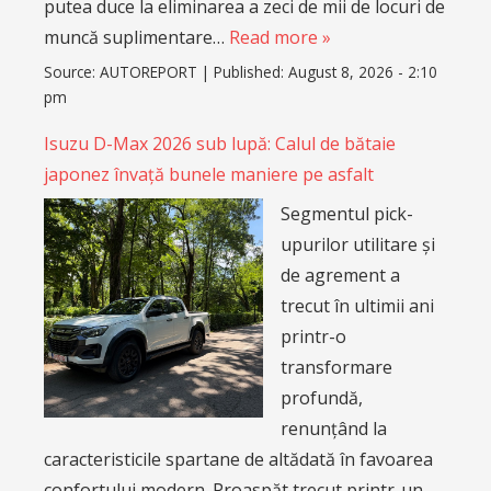
putea duce la eliminarea a zeci de mii de locuri de
muncă suplimentare…
Read more »
Source:
AUTOREPORT
|
Published:
August 8, 2026 - 2:10
pm
Isuzu D-Max 2026 sub lupă: Calul de bătaie
japonez învață bunele maniere pe asfalt
Segmentul pick-
upurilor utilitare și
de agrement a
trecut în ultimii ani
printr-o
transformare
profundă,
renunțând la
caracteristicile spartane de altădată în favoarea
confortului modern. Proaspăt trecut printr-un