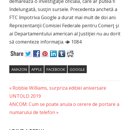
demarează o investigaţie oficială, care ar putea fi
îndelungată, susţin sursele. Precedenta anchetă a
FTC împotriva Google a durat mai mult de doi ani.
Reprezentanţii Comisiei Federale pentru Comerţ şi
ai Departamentului american al Justiţiei nu au dorit
să comenteze informaţia.
1084
AMAZON
APPLE
FACEBOOK
GOOGLE
Previous
Post
Robbie Williams, surpriza ediției aniversare
Post:
UNTOLD 2019
navigation
Next
ANCOM: Cum se poate anula o cerere de portare a
Post:
numarului de telefon