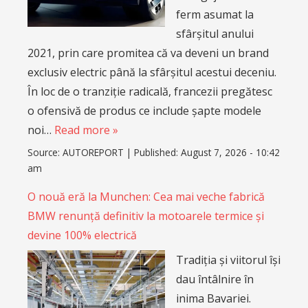
ferm asumat la
sfârșitul anului
2021, prin care promitea că va deveni un brand
exclusiv electric până la sfârșitul acestui deceniu.
În loc de o tranziție radicală, francezii pregătesc
o ofensivă de produs ce include șapte modele
noi…
Read more »
Source:
AUTOREPORT
|
Published:
August 7, 2026 - 10:42
am
O nouă eră la Munchen: Cea mai veche fabrică
BMW renunță definitiv la motoarele termice și
devine 100% electrică
Tradiția și viitorul își
dau întâlnire în
inima Bavariei.