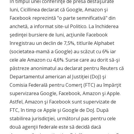
În timpul unei conferinţe de presă desfăşurate
luni, Cicillinea declarat că Google, Amazon şi
Facebook reprezintă "o parte semnificativă" din
anchetă, a informat site-ul Politico. La închiderea
şedinţei bursiere de luni, acţiunile Facebook
înregistrau un declin de 7,5%, titlurile Alphabet
(societatea-mamă a Google) au scăzut cu 6% iar
cele ale Amazon cu 4,6%. Surse care au dorit să-şi
păstreze anonimatul au declarat pentru Reuters că
Departamentul american al Justiţiei (DoJ) şi
Comisia Federală pentru Comerţ (FTC) au împărţit
supervizarea Google, Facebook, Amazon şi Apple.
Astfel, Amazon şi Facebook sunt supervizate de
FTC, în timp ce Apple şi Google de DoJ. După
stabilirea jurisdicţiei, următorul pas pentru cele
două agenţii federale este să decidă dacă