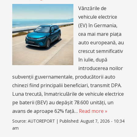
Vânzările de
vehicule electrice
(EV) în Germania,
cea mai mare piața
auto europeană, au
crescut semnificativ
în iulie, după
introducerea noilor
subvenții guvernamentale, producătorii auto
chinezi fiind principalii beneficiari, transmit DPA.
Luna trecută, înmatriculările de vehicule electrice
pe baterii (BEV) au depășit 78.600 unități, un
avans de aproape 62% față…
Read more »
Source:
AUTOREPORT
|
Published:
August 7, 2026 - 10:34
am