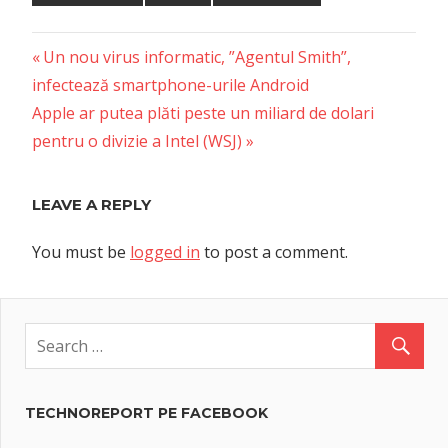
Previous
Post
Un nou virus informatic, ”Agentul Smith”,
Post:
infectează smartphone-urile Android
navigation
Next
Apple ar putea plăti peste un miliard de dolari
Post:
pentru o divizie a Intel (WSJ)
LEAVE A REPLY
You must be
logged in
to post a comment.
TECHNOREPORT PE FACEBOOK