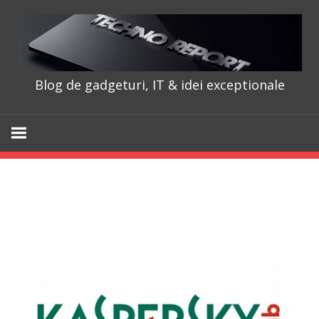
Skip
to
content
Blog de gadgeturi, IT & idei exceptionale
TechnoRepo