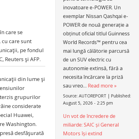
inovatoare e-POWER. Un
exemplar Nissan Qashqai e-
POWER de nouă generație a
în care se
obținut oficial titlul Guinness
 cu care sunt
World Records™ pentru cea
nicaţii, pe fondul
mai lungă călătorie parcursă
, Reuters şi AFP.
de un SUV electric cu
autonomie extinsă, fără a
necesita încărcare la priză
icaţii din lume şi
sau vreo…
Read more »
tensiunilor
Source:
AUTOREPORT
|
Published:
terzis grupurilor
August 5, 2026 - 2:25 pm
răine considerate
pecial Huawei,
Un vot de încredere de
tre Washington.
miliarde: SAIC și General
 presă desfăşurată
Motors își extind