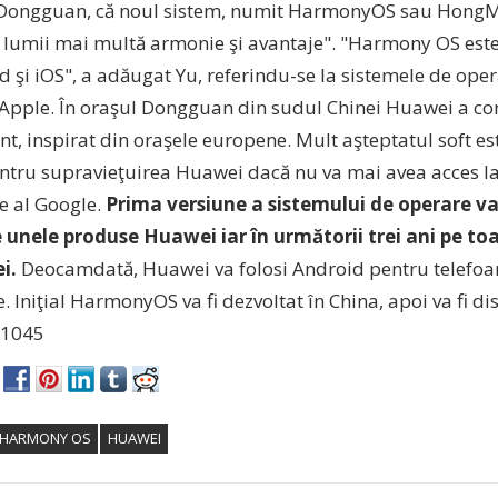
 Dongguan, că noul sistem, numit HarmonyOS sau HongMe
 lumii mai multă armonie şi avantaje". "Harmony OS este
 şi iOS", a adăugat Yu, referindu-se la sistemele de ope
 Apple. În oraşul Dongguan din sudul Chinei Huawei a c
t, inspirat din oraşele europene. Mult aşteptatul soft es
entru supravieţuirea Huawei dacă nu va mai avea acces l
e al Google.
Prima versiune a sistemului de operare va
 unele produse Huawei iar în următorii trei ani pe toa
i.
Deocamdată, Huawei va folosi Android pentru telefoa
e. Iniţial HarmonyOS va fi dezvoltat în China, apoi va fi d
1045
HARMONY OS
HUAWEI