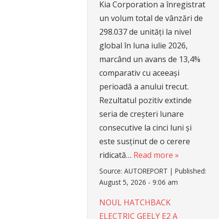
Kia Corporation a înregistrat
un volum total de vânzări de
298.037 de unități la nivel
global în luna iulie 2026,
marcând un avans de 13,4%
comparativ cu aceeași
perioadă a anului trecut.
Rezultatul pozitiv extinde
seria de creșteri lunare
consecutive la cinci luni și
este susținut de o cerere
ridicată…
Read more »
Source:
AUTOREPORT
|
Published:
August 5, 2026 - 9:06 am
NOUL HATCHBACK
ELECTRIC GEELY E2 A