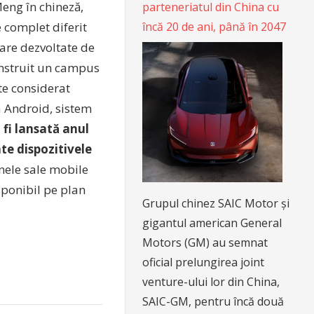
ng în chineză,
parteneriatul din China cu
încă 20 de ani, până în 2047
 complet diferit
rare dezvoltate de
onstruit un campus
te considerat
a Android, sistem
 fi lansată anul
te dispozitivele
nele sale mobile
isponibil pe plan
Grupul chinez SAIC Motor și
gigantul american General
Motors (GM) au semnat
oficial prelungirea joint
venture-ului lor din China,
SAIC-GM, pentru încă două