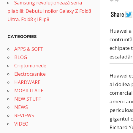
Samsung revoluționează seria
pliabilă: Debutul noilor Galaxy Z Fold8
Ultra, Fold8 și Flip8
Huawei a p
CATEGORIES
confruntă
echipate 
APPS & SOFT
escaladări
BLOG
Criptomonede
Electrocasnice
Huawei es
HARDWARE
al doilea 
MOBILITATE
comercial
NEW STUFF
americane
NEWS
periculoa
REVIEWS
gigantul 
VIDEO
Richard Yu