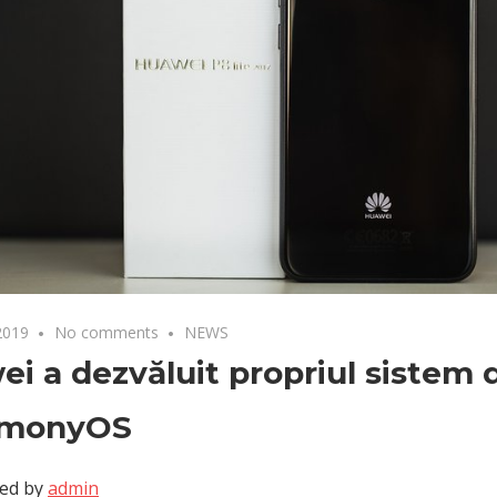
2019
No comments
NEWS
i a dezvăluit propriul sistem 
rmonyOS
ed by
admin