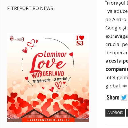
în oraşul
FITREPORT.RO NEWS
"va aduce
de Android
Google şi
extravagan
crucial p
de operar
acesta pe
companie
inteligent
global.
ANDROID