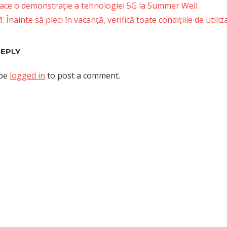
ace o demonstraţie a tehnologiei 5G la Summer Well
Înainte să pleci în vacanță, verifică toate condițiile de utili
tion
REPLY
 be
logged in
to post a comment.