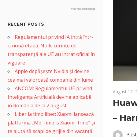
Visit the homepage
RECENT POSTS
Regulamentul privind IA intră într-
o nouă etapă: Noile cerințe de
transparență ale UE au intrat oficial în
vigoare
Apple depășește Nvidia și devine
cea mai valoroasă companie din lume
ANCOM: Regulamentul UE privind
August 12, 
Inteligența Artificială devine aplicabil
Huawe
în România de la 2 august
Liber la timp liber: Xiaomi lansează
– Ha
platforma „Me Time is Xiaomi Time” și
te ajută să scapi de grijile din vacanță
Post