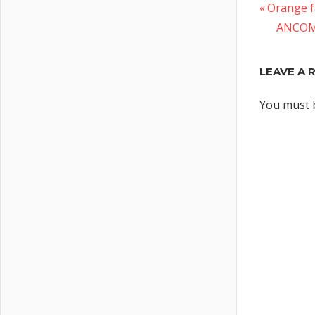
Previous
Post
Orange f
Post:
Next
ANCOM: 
naviga
Post:
LEAVE A 
You must