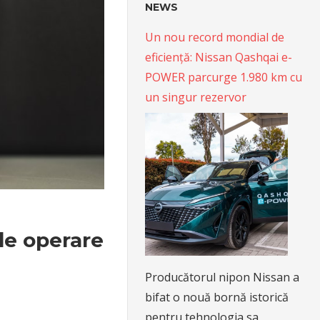
NEWS
Un nou record mondial de
eficiență: Nissan Qashqai e-
POWER parcurge 1.980 km cu
un singur rezervor
de operare
Producătorul nipon Nissan a
bifat o nouă bornă istorică
pentru tehnologia sa