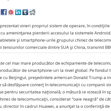
rezentat vineri propriul sistem de operare, în condiţiile 
 cu ameninţarea pierderii accesului la sistemele Android,
tabletele şi smartphone-urile grupului chinez de telecomu
i tensiunilor comerciale dintre SUA şi China, transmit BBC
te cel mai mare producător de echipamente de telecomun
producător de smartphone-uri la nivel global. Pe fondul 
e cu Beijingul, preşedintele american Donald Trump a in
 să desfăşoare comerţ în telecomunicaţii cu companii st
se pentru securitatea naţională, o măsură ce vizează în s
chinez de telecomunicaţii, considerat "oaie neagră" de că
, director în cadrul Huawei, a anunţat la o conferinţă de