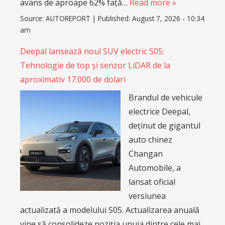
avans de aproape 62% față…
Read more »
Source:
AUTOREPORT
|
Published:
August 7, 2026 - 10:34
am
Deepal lansează noul SUV electric S05:
Tehnologie de top și senzor LiDAR de la
aproximativ 17.000 de dolari
Brandul de vehicule
electrice Deepal,
deținut de gigantul
auto chinez
Changan
Automobile, a
lansat oficial
versiunea
actualizată a modelului S05. Actualizarea anuală
vine să consolideze poziția unuia dintre cele mai