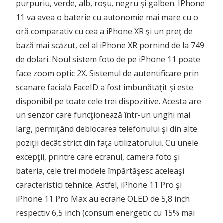
purpuriu, verde, alb, roşu, negru şi galben. IPhone
11 va avea o baterie cu autonomie mai mare cu o
oră comparativ cu cea a iPhone XR şi un preţ de
bază mai scăzut, cel al iPhone XR pornind de la 749
de dolari. Noul sistem foto de pe iPhone 11 poate
face zoom optic 2X. Sistemul de autentificare prin
scanare facială FaceID a fost îmbunătăţit şi este
disponibil pe toate cele trei dispozitive. Acesta are
un senzor care funcţionează într-un unghi mai
larg, permiţând deblocarea telefonului şi din alte
poziţii decât strict din faţa utilizatorului. Cu unele
excepţii, printre care ecranul, camera foto şi
bateria, cele trei modele împărtăşesc aceleaşi
caracteristici tehnice. Astfel, iPhone 11 Pro şi
iPhone 11 Pro Max au ecrane OLED de 5,8 inch
respectiv 6,5 inch (consum energetic cu 15% mai