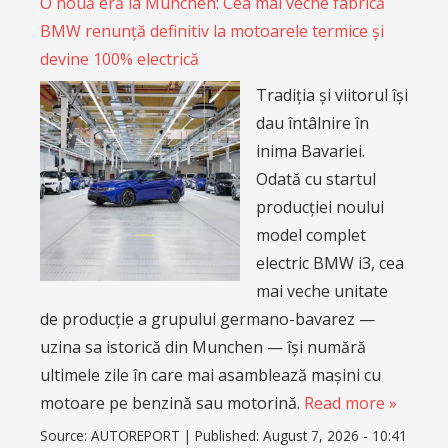
O nouă eră la Munchen: Cea mai veche fabrică
BMW renunță definitiv la motoarele termice și
devine 100% electrică
Tradiția și viitorul își
dau întâlnire în
inima Bavariei.
Odată cu startul
producției noului
model complet
electric BMW i3, cea
mai veche unitate
de producție a grupului germano-bavarez —
uzina sa istorică din Munchen — își numără
ultimele zile în care mai asamblează mașini cu
motoare pe benzină sau motorină.
Read more »
Source:
AUTOREPORT
|
Published:
August 7, 2026 - 10:41