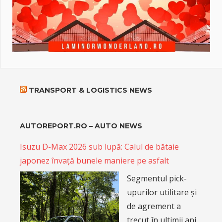
TRANSPORT & LOGISTICS NEWS
AUTOREPORT.RO – AUTO NEWS
Isuzu D-Max 2026 sub lupă: Calul de bătaie
japonez învață bunele maniere pe asfalt
Segmentul pick-
upurilor utilitare și
de agrement a
trecut în ultimii ani