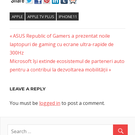
APPLE
APPLE TV PLUS
IPHONE11
Previous
Post
ASUS Republic of Gamers a prezentat noile
Post:
laptopuri de gaming cu ecrane ultra-rapide de
navigation
300Hz
Next
Microsoft își extinde ecosistemul de parteneri auto
Post:
pentru a contribui la dezvoltarea mobilității
LEAVE A REPLY
You must be
logged in
to post a comment.