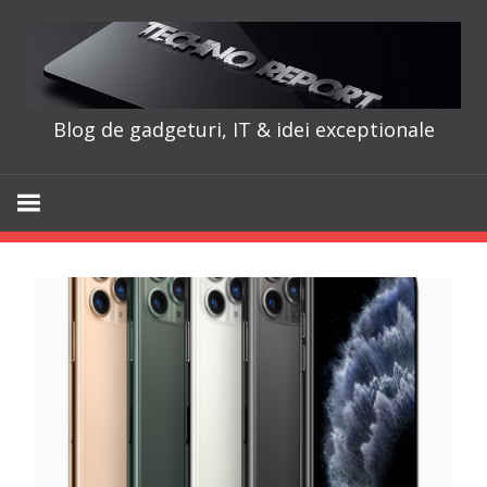
Skip
to
content
Blog de gadgeturi, IT & idei exceptionale
TechnoRepo