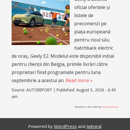
oficial ofertele și
listele de
precomenzi pe
piața europeană
pentru noul său
hatchback electric
de oraș, Geely E2. Modelul este disponibil inițial
pentru clienții din Belgia, primile livrări către
proprietari fiind programate pentru luna
septembrie a acestui an.
Read more »
Source:
AUTOREPORT
|
Published:
August 5, 2026 - 6:43
am
WordPress RSS Feed by
Theme Mason
Powered by
WordPress
and
Admiral
.