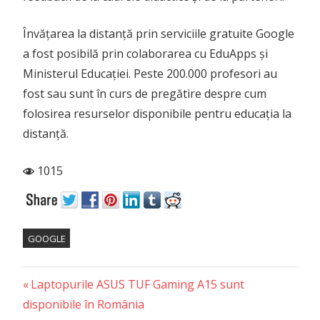
Învățarea la distanță prin serviciile gratuite Google
a fost posibilă prin colaborarea cu EduApps și
Ministerul Educației. Peste 200.000 profesori au
fost sau sunt în curs de pregătire despre cum
folosirea resurselor disponibile pentru educația la
distanță.
1015
GOOGLE
Previous
Post
Laptopurile ASUS TUF Gaming A15 sunt
Post:
disponibile în România
navigation