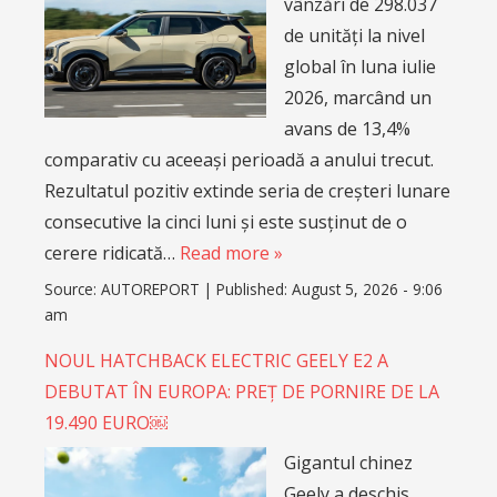
vânzări de 298.037
de unități la nivel
global în luna iulie
2026, marcând un
avans de 13,4%
comparativ cu aceeași perioadă a anului trecut.
Rezultatul pozitiv extinde seria de creșteri lunare
consecutive la cinci luni și este susținut de o
cerere ridicată…
Read more »
Source:
AUTOREPORT
|
Published:
August 5, 2026 - 9:06
am
NOUL HATCHBACK ELECTRIC GEELY E2 A
DEBUTAT ÎN EUROPA: PREȚ DE PORNIRE DE LA
19.490 EURO￼
Gigantul chinez
Geely a deschis