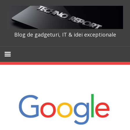
Skip
to
content
Blog de gadgeturi, IT & idei exceptionale
TechnoRepo