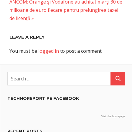
Next
ANCOM: Orange şi Vodafone au achitat marţi 30 de
Post:
milioane de euro fiecare pentru prelungirea taxei
de licenţă
LEAVE A REPLY
You must be
logged in
to post a comment.
TECHNOREPORT PE FACEBOOK
Visit the homepage
RECENT POSTS