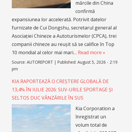
mărcile din China
confirmă
expansiunea lor accelerată. Potrivit datelor
furnizate de Cui Dongshu, secretarul general al
Asociației Chineze a Autoturismelor (CPCA), trei
companii chineze au reușit să se califice în Top
10 mondial al celor mai mari…
Read more »
Source:
AUTOREPORT
|
Published:
August 5, 2026 - 2:19
pm
KIA RAPORTEAZĂ O CREȘTERE GLOBALĂ DE
13,4% ÎN IULIE 2026: SUV-URILE SPORTAGE ȘI
SELTOS DUC VÂNZĂRILE ÎN SUS
Kia Corporation a
înregistrat un
volum total de