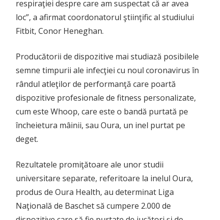
respiraţiei despre care am suspectat că ar avea
loc”, a afirmat coordonatorul ştiinţific al studiului
Fitbit, Conor Heneghan.
Producătorii de dispozitive mai studiază posibilele
semne timpurii ale infecţiei cu noul coronavirus în
rândul atleţilor de performanţă care poartă
dispozitive profesionale de fitness personalizate,
cum este Whoop, care este o bandă purtată pe
încheietura mâinii, sau Oura, un inel purtat pe
deget.
Rezultatele promiţătoare ale unor studii
universitare separate, referitoare la inelul Oura,
produs de Oura Health, au determinat Liga
Naţională de Baschet să cumpere 2.000 de
dispozitive care să fie purtate de jucători şi de