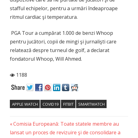
stafful echipelor, pentru a urmări îndeaproape
ritmul cardiac şi temperatura.
PGA Tour a cumpărat 1.000 de benzi Whoop
pentru jucători, copii de mingi şi jurnalişti care
relatează despre turneul de golf, a declarat
fondatorul Whoop, Will Ahmed.
1188
APPLE WATCH
COVID19
FITBIT
SMARTWATCH
Previous
Post
Comisia Europeană: Toate statele membre au
Post:
lansat un proces de revizuire şi de consolidare a