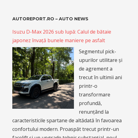
AUTOREPORT.RO – AUTO NEWS
Isuzu D-Max 2026 sub lupă: Calul de bătaie
japonez învață bunele maniere pe asfalt
Segmentul pick-
upurilor utilitare și
de agrement a
trecut în ultimii ani
printr-o
transformare
profundă,
renunțând la
caracteristicile spartane de altădată în favoarea
confortului modern. Proaspăt trecut printr-un
facelift și un upgrade tehnic substanțial, noul