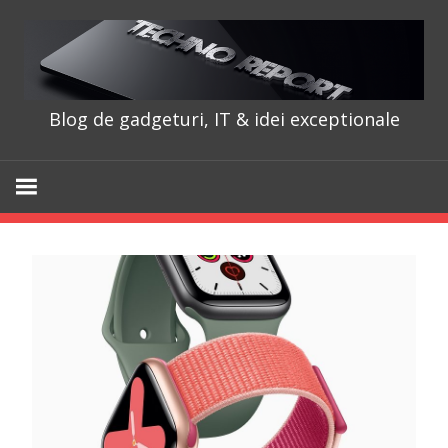
Skip
to
content
Blog de gadgeturi, IT & idei exceptionale
TechnoRepo