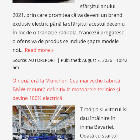
sfârșitul anului
2021, prin care promitea că va deveni un brand
exclusiv electric până la sfârșitul acestui deceniu.
În loc de o tranziție radicală, francezii pregătesc
o ofensivă de produs ce include șapte modele
noi…
Read more »
Source:
AUTOREPORT
|
Published:
August 7, 2026 - 10:42
am
O nouă eră la Munchen: Cea mai veche fabrică
BMW renunță definitiv la motoarele termice și
devine 100% electrică
Tradiția și viitorul își
dau întâlnire în
inima Bavariei.
Odată cu startul