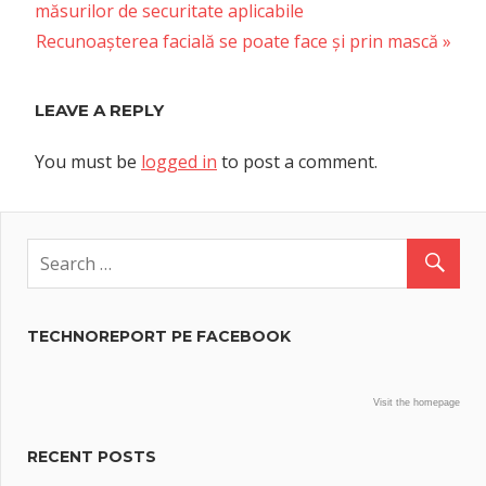
navigation
măsurilor de securitate aplicabile
Next
Recunoașterea facială se poate face și prin mască
Post:
LEAVE A REPLY
You must be
logged in
to post a comment.
TECHNOREPORT PE FACEBOOK
Visit the homepage
RECENT POSTS