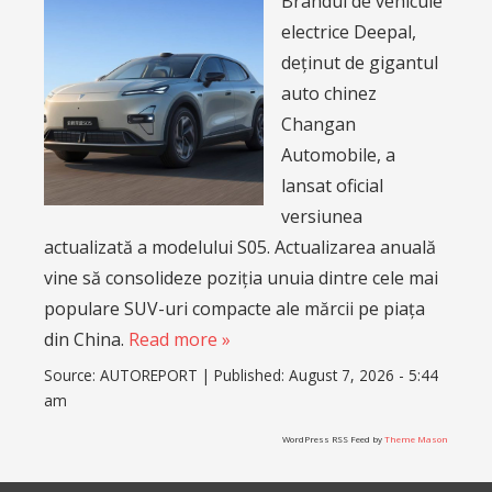
Brandul de vehicule
electrice Deepal,
deținut de gigantul
auto chinez
Changan
Automobile, a
lansat oficial
versiunea
actualizată a modelului S05. Actualizarea anuală
vine să consolideze poziția unuia dintre cele mai
populare SUV-uri compacte ale mărcii pe piața
din China.
Read more »
Source:
AUTOREPORT
|
Published:
August 7, 2026 - 5:44
am
WordPress RSS Feed by
Theme Mason