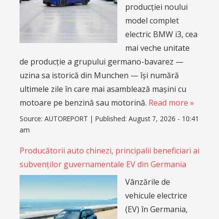
producției noului
model complet
electric BMW i3, cea
mai veche unitate
de producție a grupului germano-bavarez —
uzina sa istorică din Munchen — își numără
ultimele zile în care mai asamblează mașini cu
motoare pe benzină sau motorină.
Read more »
Source:
AUTOREPORT
|
Published:
August 7, 2026 - 10:41
am
Producătorii auto chinezi, principalii beneficiari ai
subvenților guvernamentale EV din Germania
Vânzările de
vehicule electrice
(EV) în Germania,