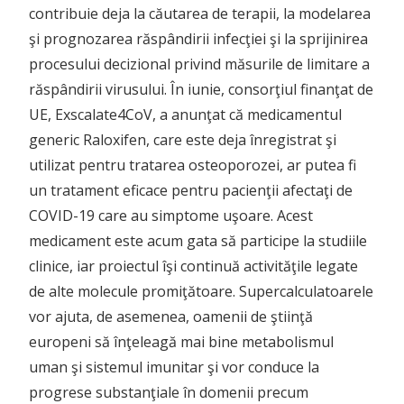
contribuie deja la căutarea de terapii, la modelarea
şi prognozarea răspândirii infecţiei şi la sprijinirea
procesului decizional privind măsurile de limitare a
răspândirii virusului. În iunie, consorţiul finanţat de
UE, Exscalate4CoV, a anunţat că medicamentul
generic Raloxifen, care este deja înregistrat şi
utilizat pentru tratarea osteoporozei, ar putea fi
un tratament eficace pentru pacienţii afectaţi de
COVID-19 care au simptome uşoare. Acest
medicament este acum gata să participe la studiile
clinice, iar proiectul îşi continuă activităţile legate
de alte molecule promiţătoare. Supercalculatoarele
vor ajuta, de asemenea, oamenii de ştiinţă
europeni să înţeleagă mai bine metabolismul
uman şi sistemul imunitar şi vor conduce la
progrese substanţiale în domenii precum