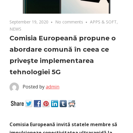
September 19, 2020
No comments
APPS & SOFT
,
NEWS
Comisia Europeană propune o
abordare comună în ceea ce
priveşte implementarea
tehnologiei 5G
Posted by
admin
Comisia Europeană invită statele membre să
impulsioneze conectivitatea ultrarapidă la