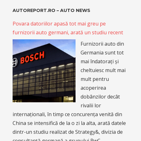
AUTOREPORT.RO – AUTO NEWS
Povara datoriilor apasă tot mai greu pe
furnizorii auto germani, arată un studiu recent
Furnizorii auto din
Germania sunt tot
mai îndatorați și
cheltuiesc mult mai
mult pentru
acoperirea
dobânzilor decât
rivalii lor
internaționali, în timp ce concurența venită din
China se intensifică de la o zi la alta, arată datele
dintr-un studiu realizat de Strategy&, divizia de
consultanță germană a grupului PwC.