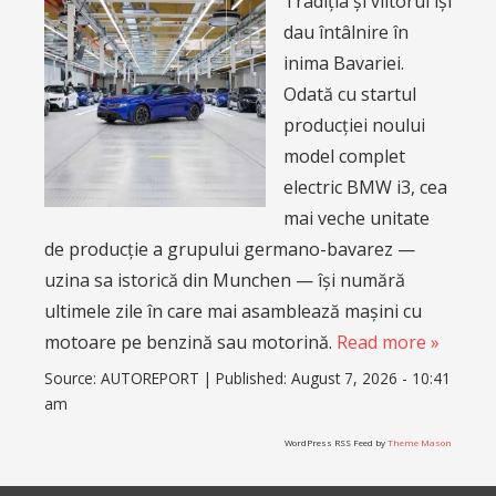
Tradiția și viitorul își
dau întâlnire în
inima Bavariei.
Odată cu startul
producției noului
model complet
electric BMW i3, cea
mai veche unitate
de producție a grupului germano-bavarez —
uzina sa istorică din Munchen — își numără
ultimele zile în care mai asamblează mașini cu
motoare pe benzină sau motorină.
Read more »
Source:
AUTOREPORT
|
Published:
August 7, 2026 - 10:41
am
WordPress RSS Feed by
Theme Mason