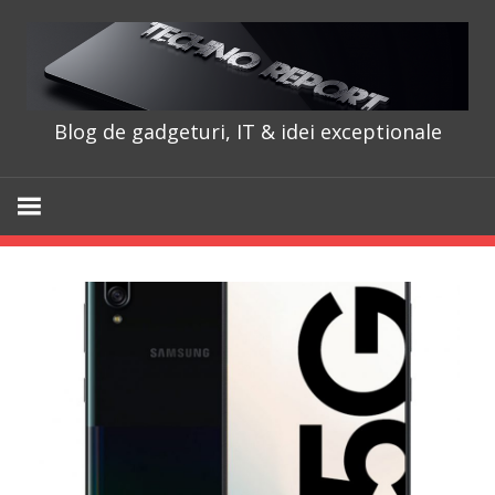
Skip
to
content
Blog de gadgeturi, IT & idei exceptionale
TechnoRepo