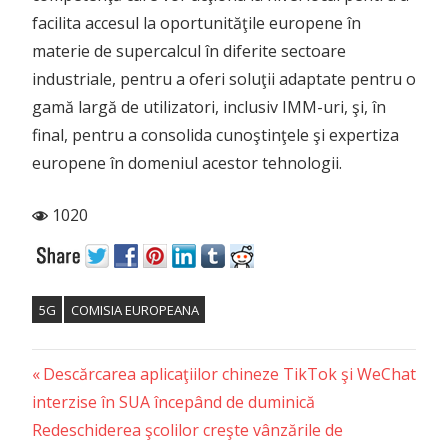
facilita accesul la oportunităţile europene în
materie de supercalcul în diferite sectoare
industriale, pentru a oferi soluţii adaptate pentru o
gamă largă de utilizatori, inclusiv IMM-uri, şi, în
final, pentru a consolida cunoştinţele şi expertiza
europene în domeniul acestor tehnologii.
1020
5G
COMISIA EUROPEANA
Previous
Post
Descărcarea aplicaţiilor chineze TikTok şi WeChat
Post:
interzise în SUA începând de duminică
navigation
Next
Redeschiderea şcolilor creşte vânzările de