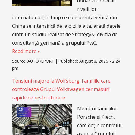
dobânzilor decât
rivalii lor
internaționali, în timp ce concurența venită din
China se intensifică de la o zi la alta, arată datele
dintr-un studiu realizat de Strategy&, divizia de
consultanță germană a grupului PwC.
Read more »
Source:
AUTOREPORT
|
Published:
August 8, 2026 - 2:24
pm
Tensiuni majore la Wolfsburg: Familiile care
controlează Grupul Volkswagen cer măsuri
rapide de restructurare
Membrii familiilor
Porsche și Piëch,
care dețin controlul
asupra Grupului