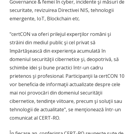
Governance & femei în cyber, incidente şi măsuri de
securitate, revizuirea Directivei NIS, tehnologii
emergente, IoT, Blockchain etc.
"certCON va oferi prilejul experţilor români şi
străini din mediul public şi cel privat să
împărtăşească din experienţa acumulată în
domeniul securităţii cibernetice şi, deopotrivă, să
schimbe idei şi bune practici într-un cadru
prietenos şi profesional. Participanţii la certCON 10
vor beneficia de informaţii actualizate despre cele
mai noi provocări din domeniul securităţii
cibernetice, tendinţe viitoare, precum şi soluţii sau
tehnologii de actualitate", se menţionează într-un
comunicat al CERT-RO.
În fiecare an, conferinţa CERT-RO reuneşte sute de