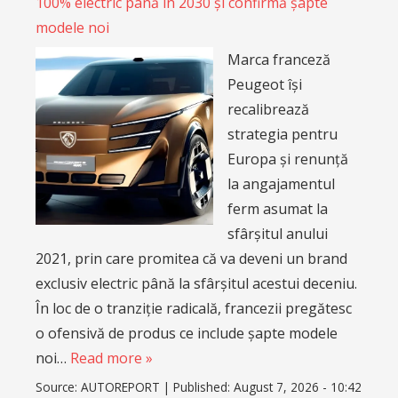
100% electric până în 2030 și confirmă șapte
modele noi
Marca franceză
Peugeot își
recalibrează
strategia pentru
Europa și renunță
la angajamentul
ferm asumat la
sfârșitul anului
2021, prin care promitea că va deveni un brand
exclusiv electric până la sfârșitul acestui deceniu.
În loc de o tranziție radicală, francezii pregătesc
o ofensivă de produs ce include șapte modele
noi…
Read more »
Source:
AUTOREPORT
|
Published:
August 7, 2026 - 10:42