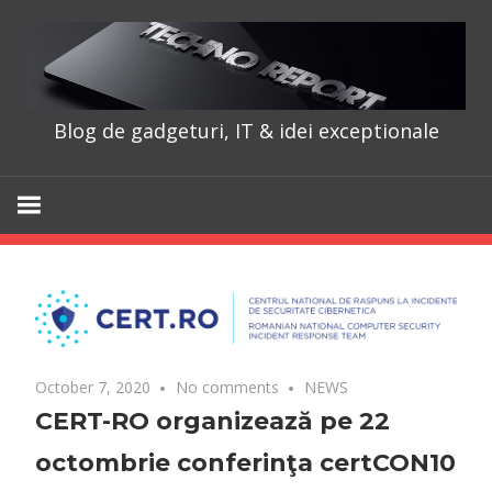
Skip
to
content
Blog de gadgeturi, IT & idei exceptionale
TechnoRepo
October 7, 2020
No comments
NEWS
CERT-RO organizează pe 22
octombrie conferinţa certCON10