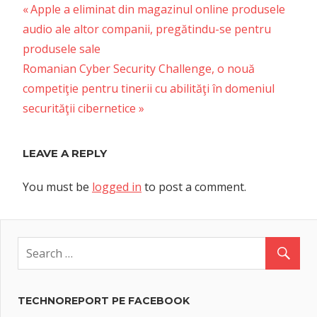
Previous
Post
Apple a eliminat din magazinul online produsele
Post:
audio ale altor companii, pregătindu-se pentru
navigation
produsele sale
Next
Romanian Cyber Security Challenge, o nouă
Post:
competiţie pentru tinerii cu abilităţi în domeniul
securităţii cibernetice
LEAVE A REPLY
You must be
logged in
to post a comment.
TECHNOREPORT PE FACEBOOK