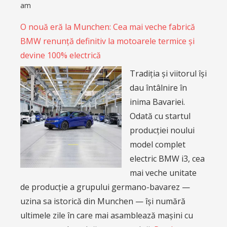
am
O nouă eră la Munchen: Cea mai veche fabrică
BMW renunță definitiv la motoarele termice și
devine 100% electrică
Tradiția și viitorul își
dau întâlnire în
inima Bavariei.
Odată cu startul
producției noului
model complet
electric BMW i3, cea
mai veche unitate
de producție a grupului germano-bavarez —
uzina sa istorică din Munchen — își numără
ultimele zile în care mai asamblează mașini cu