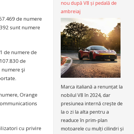
nou după V8 și pedală de
ambreiaj
 667.469 de numere
4.392 sunt numere
661 de numere de
107.830 de
 numere şi
ortate.
Marca italiană a renunțat la
1 numere, Orange
nobilul V8 în 2024, dar
 Communications
presiunea internă crește de
la o zi la alta pentru a
readuce în prim-plan
izatori cu privire
motoarele cu mulți cilindri și