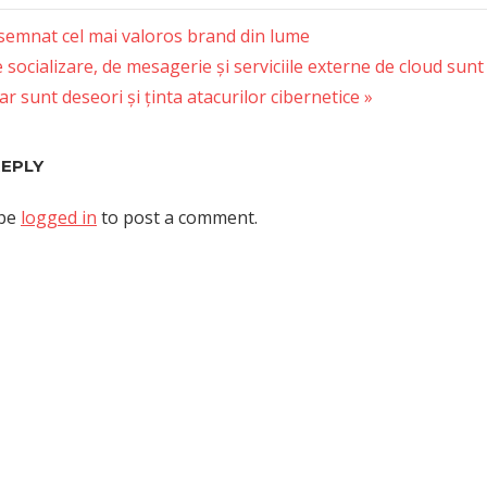
semnat cel mai valoros brand din lume
 socializare, de mesagerie și serviciile externe de cloud sunt 
tion
ar sunt deseori și ținta atacurilor cibernetice
REPLY
 be
logged in
to post a comment.