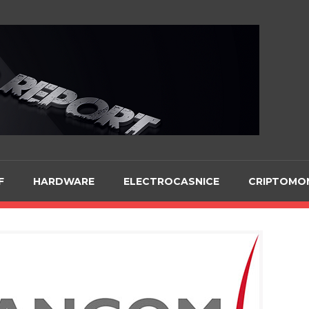
Te
F
HARDWARE
ELECTROCASNICE
CRIPTOMO