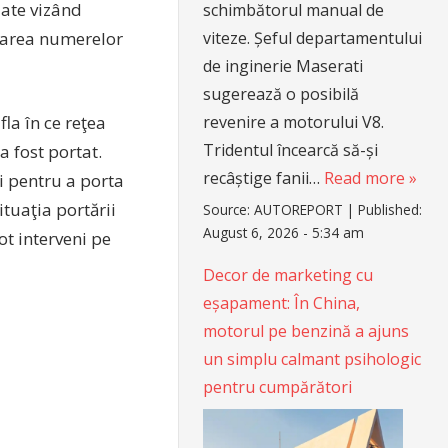
zate vizând
schimbătorul manual de
viteze. Șeful departamentului
ocarea numerelor
de inginerie Maserati
sugerează o posibilă
fla în ce reţea
revenire a motorului V8.
Tridentul încearcă să-și
a fost portat.
recâștige fanii…
Read more »
ţi pentru a porta
ituaţia portării
Source:
AUTOREPORT
|
Published:
August 6, 2026 - 5:34 am
ot interveni pe
Decor de marketing cu
eșapament: În China,
motorul pe benzină a ajuns
un simplu calmant psihologic
pentru cumpărători