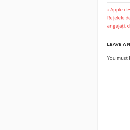
Previous
Post
Apple de
Next
Post:
Rețelele de
naviga
Post:
angajați, d
LEAVE A 
You must