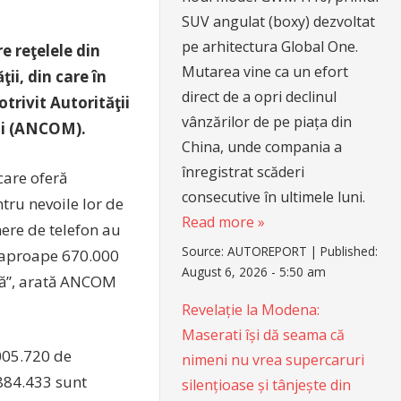
SUV angulat (boxy) dezvoltat
pe arhitectura Global One.
e reţelele din
Mutarea vine ca un efort
ii, din care în
direct de a opri declinul
trivit Autorităţii
vânzărilor de pe piața din
ii (ANCOM).
China, unde compania a
înregistrat scăderi
care oferă
consecutive în ultimele luni.
ntru nevoile lor de
Read more »
ere de telefon au
Source:
AUTOREPORT
|
Published:
at aproape 670.000
August 6, 2026 - 5:50 am
ilă”, arată ANCOM
Revelație la Modena:
Maserati își dă seama că
.005.720 de
nimeni nu vrea supercaruri
884.433 sunt
silențioase și tânjește din