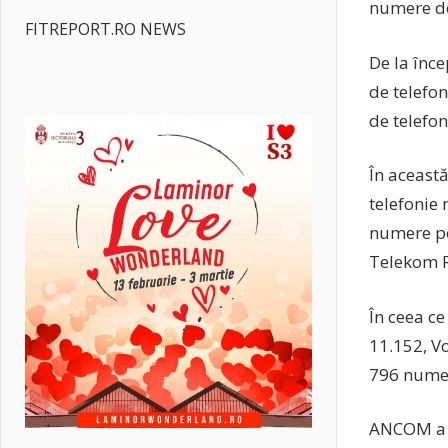
numere de 
FITREPORT.RO NEWS
De la înc
de telefo
de telefoni
În aceast
telefonie
numere po
Telekom 
În ceea ce
11.152, V
796 nume
ANCOM a p