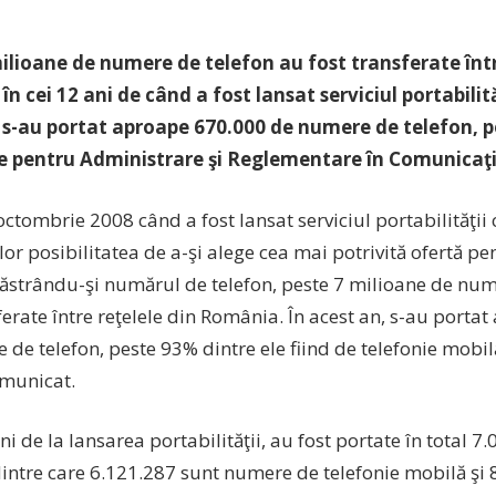
ilioane de numere de telefon au fost transferate într
n cei 12 ani de când a fost lansat serviciul portabilităţ
 s-au portat aproape 670.000 de numere de telefon, po
e pentru Administrare şi Reglementare în Comunicaţ
octombrie 2008 când a fost lansat serviciul portabilităţii 
ilor posibilitatea de a-şi alege cea mai potrivită ofertă pe
strându-şi numărul de telefon, peste 7 milioane de num
ferate între reţelele din România. În acest an, s-au port
 de telefon, peste 93% dintre ele fiind de telefonie mob
omunicat.
ani de la lansarea portabilităţii, au fost portate în total 7
intre care 6.121.287 sunt numere de telefonie mobilă şi 