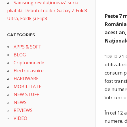
Samsung revoluționează seria
pliabilă: Debutul noilor Galaxy Z Fold8
Peste 7 m
Ultra, Fold8 și Flip8
România î
acest an,
CATEGORIES
Naţional
APPS & SOFT
BLOG
”De la 21 
Criptomonede
utilizator
Electrocasnice
consum pă
HARDWARE
fost trans
MOBILITATE
de numere
NEW STUFF
într-un c
NEWS
REVIEWS
În cei 12 
VIDEO
numere, d