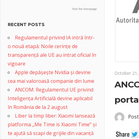
Visit the homepage
RECENT POSTS
Regulamentul privind IA intră într-
o nouă etapă: Noile cerințe de
transparență ale UE au intrat oficial în
vigoare
Apple depășește Nvidia și devine
October 21,
cea mai valoroasă companie din lume
ANCOM
ANCOM: Regulamentul UE privind
porta
Inteligența Artificială devine aplicabil
în România de la 2 august
Liber la timp liber: Xiaomi lansează
Post
platforma „Me Time is Xiaomi Time” și
te ajută să scapi de grijile din vacanță