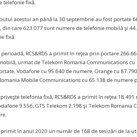
telefonie fixă.
eputul acestui an până la 30 septembrie au fost portate
n, din care 623.077 sunt numere de telefonie mobilă şi 4
e fixă.
ă perioadă, RCS&RDS a primit în reţea prin portare 266.
 mobilă, urmat de Telekom Romania Communications cu 
rtate, Vodafone cu 95.640 de numere, Orange cu 87.790
Romania Mobile Communications cu 65.138 de numere p
 priveşte telefonia fixă, RCS&RDS a primit în reţea 18.49
odafone 9.556, GTS Telekom 2.198 şi Telekom Romania
re.
rimit în anul 2020 un număr de 168 de sesizări de la util