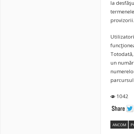
la desfăş
termenele
provizorii
Utilizator
funcţionea
Totodată, 
un număr d
numerelor,
parcursul
1042
ANCOM
P