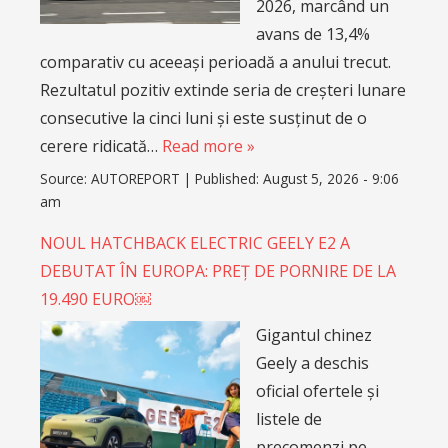
2026, marcând un
avans de 13,4%
comparativ cu aceeași perioadă a anului trecut.
Rezultatul pozitiv extinde seria de creșteri lunare
consecutive la cinci luni și este susținut de o
cerere ridicată…
Read more »
Source:
AUTOREPORT
|
Published:
August 5, 2026 - 9:06
am
NOUL HATCHBACK ELECTRIC GEELY E2 A
DEBUTAT ÎN EUROPA: PREȚ DE PORNIRE DE LA
19.490 EURO￼
Gigantul chinez
Geely a deschis
oficial ofertele și
listele de
precomenzi pe