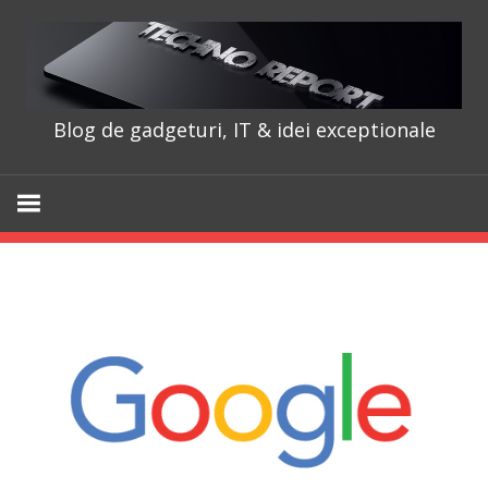
Skip
to
content
Blog de gadgeturi, IT & idei exceptionale
TechnoRepo