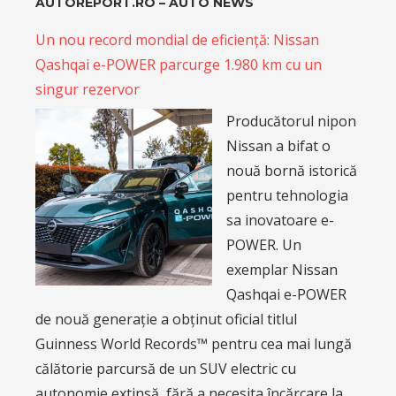
AUTOREPORT.RO – AUTO NEWS
Un nou record mondial de eficiență: Nissan
Qashqai e-POWER parcurge 1.980 km cu un
singur rezervor
Producătorul nipon
Nissan a bifat o
nouă bornă istorică
pentru tehnologia
sa inovatoare e-
POWER. Un
exemplar Nissan
Qashqai e-POWER
de nouă generație a obținut oficial titlul
Guinness World Records™ pentru cea mai lungă
călătorie parcursă de un SUV electric cu
autonomie extinsă, fără a necesita încărcare la