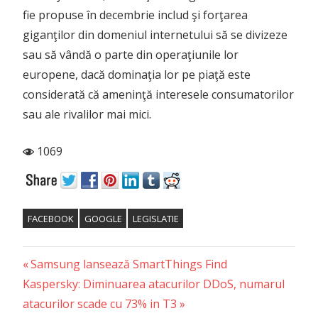
fie propuse în decembrie includ şi forţarea
giganţilor din domeniul internetului să se divizeze
sau să vândă o parte din operaţiunile lor
europene, dacă dominaţia lor pe piaţă este
considerată că ameninţă interesele consumatorilor
sau ale rivalilor mai mici.
1069
FACEBOOK
GOOGLE
LEGISLATIE
Previous
Post
Samsung lansează SmartThings Find
Next
Post:
Kaspersky: Diminuarea atacurilor DDoS, numarul
navigation
Post:
atacurilor scade cu 73% in T3