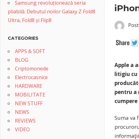
Samsung revoluționează seria
iPho
pliabilă: Debutul noilor Galaxy Z Fold8
Ultra, Fold8 și Flip8
Post
CATEGORIES
APPS & SOFT
BLOG
Apple a a
Criptomonede
litigiu c
Electrocasnice
producăto
HARDWARE
pentru a 
MOBILITATE
cumpere 
NEW STUFF
NEWS
Suma va fi
REVIEWS
procurorul
VIDEO
informaţi