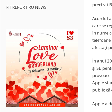
precizat B
FITREPORT.RO NEWS
Acordul a
care se re
în nume c
telefoane 
afectaţi p
În anul 20
şi SE pent
provoace o
Apple şi-a
public că 
Apple a de