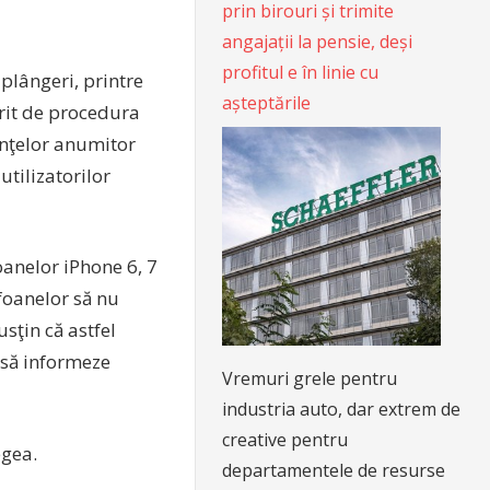
prin birouri și trimite
angajații la pensie, deși
profitul e în linie cu
plângeri, printre
așteptările
erit de procedura
anţelor anumitor
utilizatorilor
oanelor iPhone 6, 7
efoanelor să nu
sţin că astfel
u să informeze
Vremuri grele pentru
industria auto, dar extrem de
creative pentru
egea.
departamentele de resurse