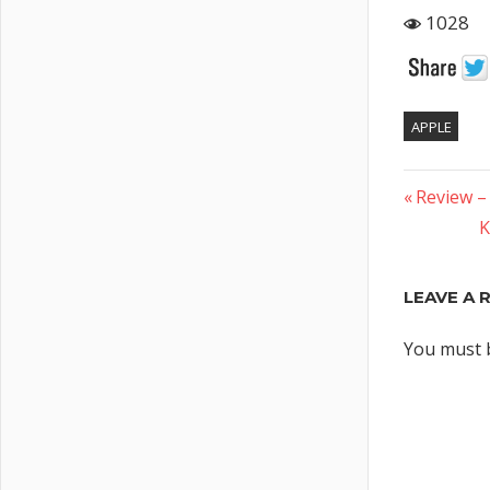
1028
APPLE
Previous
Post
Review –
Post:
N
K
naviga
P
LEAVE A 
You must