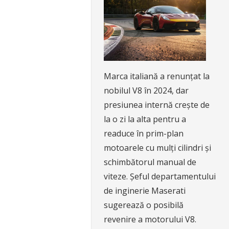
Marca italiană a renunțat la
nobilul V8 în 2024, dar
presiunea internă crește de
la o zi la alta pentru a
readuce în prim-plan
motoarele cu mulți cilindri și
schimbătorul manual de
viteze. Șeful departamentului
de inginerie Maserati
sugerează o posibilă
revenire a motorului V8.