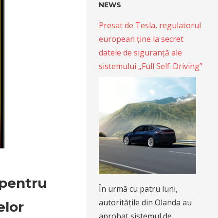
NEWS
Presat de Tesla, regulatorul
european ține la secret
datele de siguranță ale
sistemului „Full Self-Driving”
 pentru
În urmă cu patru luni,
autoritățile din Olanda au
elor
aprobat sistemul de