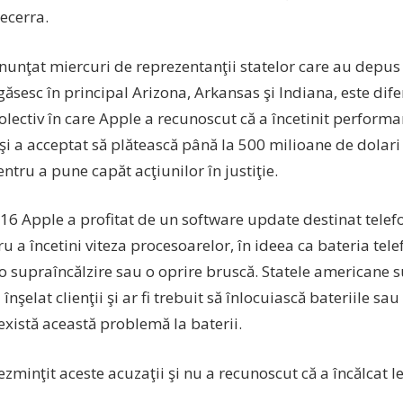
ecerra.
nunţat miercuri de reprezentanţii statelor care au depus 
găsesc în principal Arizona, Arkansas şi Indiana, este dif
olectiv în care Apple a recunoscut că a încetinit perform
şi a acceptat să plătească până la 500 milioane de dolari 
entru a pune capăt acţiunilor în justiţie.
16 Apple a profitat de un software update destinat telef
ru a încetini viteza procesoarelor, în ideea ca bateria tel
 supraîncălzire sau o oprire bruscă. Statele americane su
 înşelat clienţii şi ar fi trebuit să înlocuiască bateriile sa
există această problemă la baterii.
zminţit aceste acuzaţii şi nu a recunoscut că a încălcat l