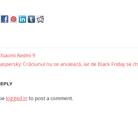
 Xiaomi Redmi 9
ext
aspersky: Crăciunul nu se anulează, iar de Black Friday se c
tion
ost:
REPLY
 be
logged in
to post a comment.