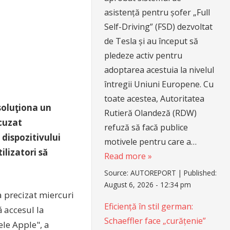
asistență pentru șofer „Full
Self-Driving” (FSD) dezvoltat
de Tesla și au început să
pledeze activ pentru
adoptarea acestuia la nivelul
întregii Uniuni Europene. Cu
toate acestea, Autoritatea
soluţiona un
Rutieră Olandeză (RDW)
acuzat
refuză să facă publice
dispozitivului
motivele pentru care a…
ilizatori să
Read more »
Source:
AUTOREPORT
|
Published:
August 6, 2026 - 12:34 pm
a precizat miercuri
Eficiență în stil german:
 accesul la
Schaeffler face „curățenie”
le Apple", a