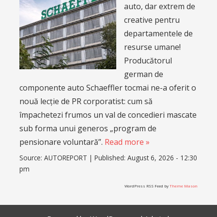
auto, dar extrem de
creative pentru
departamentele de
resurse umane!
Producătorul
german de
componente auto Schaeffler tocmai ne-a oferit o
nouă lecție de PR corporatist: cum să
împachetezi frumos un val de concedieri mascate
sub forma unui generos „program de
pensionare voluntară”.
Read more »
Source:
AUTOREPORT
|
Published:
August 6, 2026 - 12:30
pm
WordPress RSS Feed by
Theme Mason