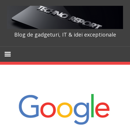
Skip
to
content
Blog de gadgeturi, IT & idei exceptionale
TechnoRepo