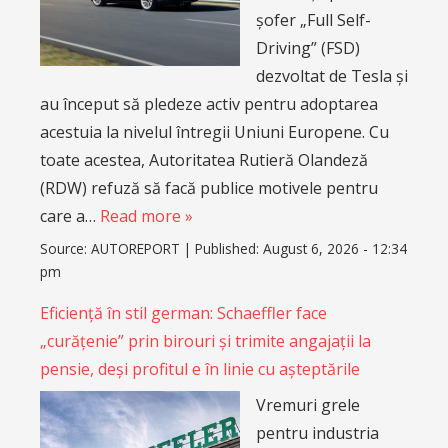
șofer „Full Self-
Driving” (FSD)
dezvoltat de Tesla și
au început să pledeze activ pentru adoptarea
acestuia la nivelul întregii Uniuni Europene. Cu
toate acestea, Autoritatea Rutieră Olandeză
(RDW) refuză să facă publice motivele pentru
care a…
Read more »
Source:
AUTOREPORT
|
Published:
August 6, 2026 - 12:34
pm
Eficiență în stil german: Schaeffler face
„curățenie” prin birouri și trimite angajații la
pensie, deși profitul e în linie cu așteptările
Vremuri grele
pentru industria