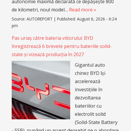
autonomie maximă declarată ce depășește 800
de kilometri, noul model…
Read more »
Source:
AUTOREPORT
|
Published:
August 6, 2026 - 6:24
pm
Pas uriaș către bateria viitorului: BYD
înregistrează 6 brevete pentru bateriile solid-
state și vizează producția în 2027
Gigantul auto
chinez BYD își
accelerează
investițiile în
dezvoltarea
bateriilor cu
electrolit solid
(Solid-State Battery
- SSB), punând un accent deosebit pe o abordare