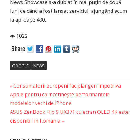
News Showcase s-a dublat în mai puţin de două
luni de când a fost lansat serviciul, ajungând acum
la aproape 400.
1022
GOOGLE
NEWS
Previous
Post
Consumatorii europeni fac plângeri împotriva
Post:
Apple pentru că încetineşte performanţele
navigation
modelelor vechi de iPhone
Next
ASUS ZenBook Flip S UX371 cu ecran OLED 4K este
Post:
disponibil în România