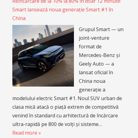
Reîncărcare de la 10% la 80% în doar 12 minute:
Smart lansează noua generație Smart #1 în
China
Grupul Smart — un
joint-venture
format de
Mercedes-Benz și
Geely Auto — a
lansat oficial în
China noua
generație a
modelului electric Smart #1. Noul SUV urban de
clasa mică atacă o piață extrem de competitivă
venind în standard cu arhitectură de încărcare
ultra-rapidă pe 800 de volți și sisteme…
Read more »