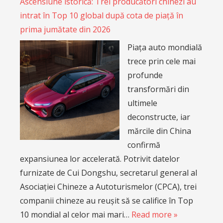
Ascensiune istorică: Trei producători chinezi au
intrat în Top 10 global după cota de piață în
prima jumătate din 2026
Piața auto mondială
trece prin cele mai
profunde
transformări din
ultimele
deconstructe, iar
mărcile din China
confirmă
expansiunea lor accelerată. Potrivit datelor
furnizate de Cui Dongshu, secretarul general al
Asociației Chineze a Autoturismelor (CPCA), trei
companii chineze au reușit să se califice în Top
10 mondial al celor mai mari…
Read more »