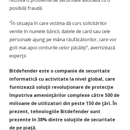
rezolva o problemă de securitate asociată cu o
posibilă fraudă.
"În situaţia în care victima dă curs solicitărilor
venite în numele băncii, datele de card sau cele
personale ajung pe mâna răufăcătorilor, care vor
goli mai apoi conturile celor păcăliţi", avertizează
experţii.
Bitdefender este o companie de securitate
informatică cu activitate la nivel global, care
furnizează soluţii revoluţionare de protecţie
împotriva ameninţărilor complexe către 500 de
milioane de utilizatori din peste 150 de ţări. În
prezent, tehnologiile Bitdefender sunt
prezente în 38% dintre soluţiile de securitate
de pe piaţă.