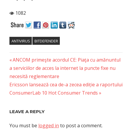
1082
ANTIVIRUS
BITDEFENDER
Previous
Post
ANCOM primeşte acordul CE: Piaţa cu amănuntul
Post:
a serviciilor de acces la internet la puncte fixe nu
navigation
necesită reglementare
Next
Ericsson lansează cea de-a zecea ediție a raportului
Post:
ConsumerLab 10 Hot Consumer Trends
LEAVE A REPLY
You must be
logged in
to post a comment.