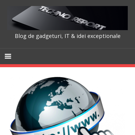
Skip
to
content
Blog de gadgeturi, IT & idei exceptionale
TechnoRepo