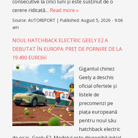
consecutive la cinci luni și este susținut de o
cerere ridicată…
Read more »
Source:
AUTOREPORT
|
Published:
August 5, 2026 - 9:06
am
NOUL HATCHBACK ELECTRIC GEELY E2 A
DEBUTAT ÎN EUROPA: PREȚ DE PORNIRE DE LA
19.490 EURO￼
Gigantul chinez
Geely a deschis
oficial ofertele și
listele de
precomenzi pe
piața europeană
pentru noul său
hatchback electric
de oraș, Geely E2. Modelul este disponibil inițial