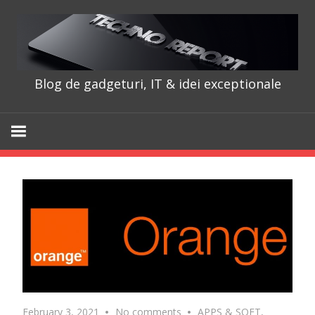
Skip
to
content
Blog de gadgeturi, IT & idei exceptionale
TechnoRepo
February 3, 2021
No comments
APPS & SOFT
,