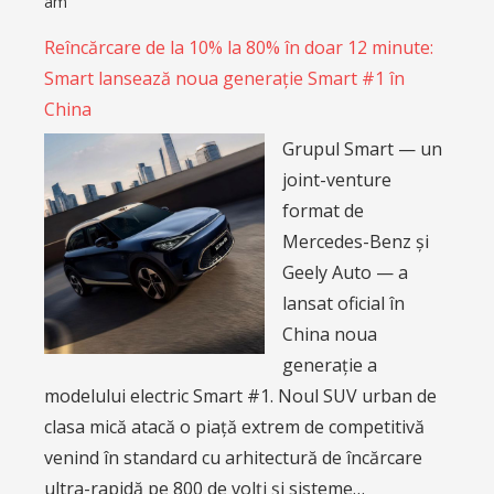
am
Reîncărcare de la 10% la 80% în doar 12 minute:
Smart lansează noua generație Smart #1 în
China
Grupul Smart — un
joint-venture
format de
Mercedes-Benz și
Geely Auto — a
lansat oficial în
China noua
generație a
modelului electric Smart #1. Noul SUV urban de
clasa mică atacă o piață extrem de competitivă
venind în standard cu arhitectură de încărcare
ultra-rapidă pe 800 de volți și sisteme…