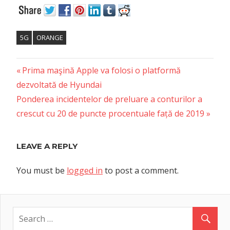
5G
ORANGE
Previous
Post
Prima maşină Apple va folosi o platformă
Post:
dezvoltată de Hyundai
navigation
Next
Ponderea incidentelor de preluare a conturilor a
Post:
crescut cu 20 de puncte procentuale față de 2019
LEAVE A REPLY
You must be
logged in
to post a comment.