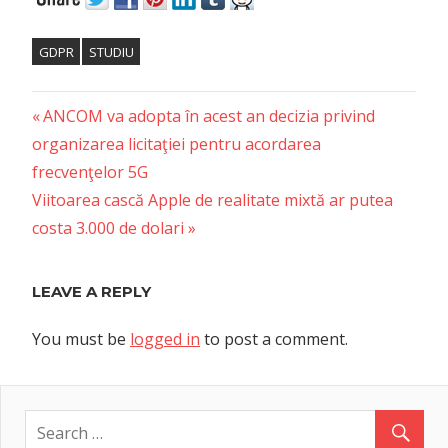
GDPR
STUDIU
Previous
Post
ANCOM va adopta în acest an decizia privind
Post:
organizarea licitaţiei pentru acordarea
navigation
frecvenţelor 5G
Next
Viitoarea cască Apple de realitate mixtă ar putea
Post:
costa 3.000 de dolari
LEAVE A REPLY
You must be
logged in
to post a comment.