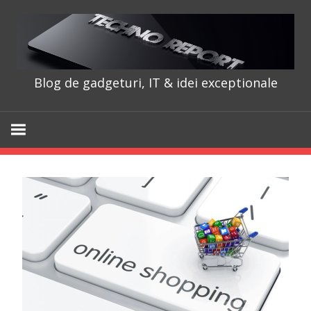
Skip
to
content
Blog de gadgeturi, IT & idei exceptionale
TechnoRepo