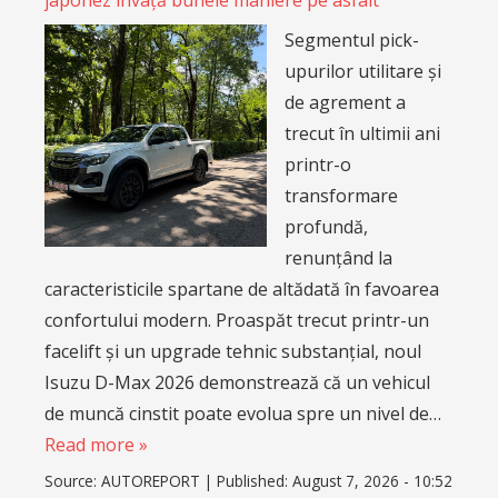
japonez învață bunele maniere pe asfalt
Segmentul pick-
upurilor utilitare și
de agrement a
trecut în ultimii ani
printr-o
transformare
profundă,
renunțând la
caracteristicile spartane de altădată în favoarea
confortului modern. Proaspăt trecut printr-un
facelift și un upgrade tehnic substanțial, noul
Isuzu D-Max 2026 demonstrează că un vehicul
de muncă cinstit poate evolua spre un nivel de…
Read more »
Source:
AUTOREPORT
|
Published:
August 7, 2026 - 10:52