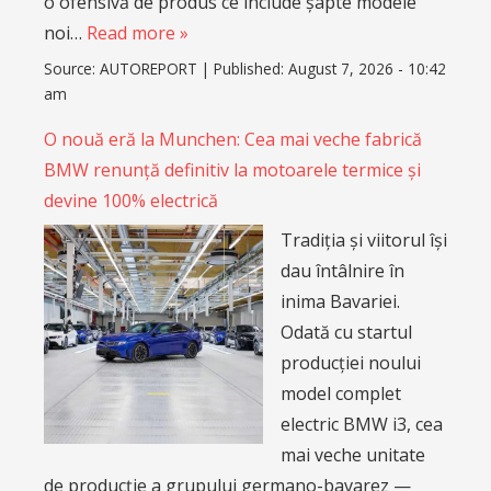
o ofensivă de produs ce include șapte modele
noi…
Read more »
Source:
AUTOREPORT
|
Published:
August 7, 2026 - 10:42
am
O nouă eră la Munchen: Cea mai veche fabrică
BMW renunță definitiv la motoarele termice și
devine 100% electrică
Tradiția și viitorul își
dau întâlnire în
inima Bavariei.
Odată cu startul
producției noului
model complet
electric BMW i3, cea
mai veche unitate
de producție a grupului germano-bavarez —