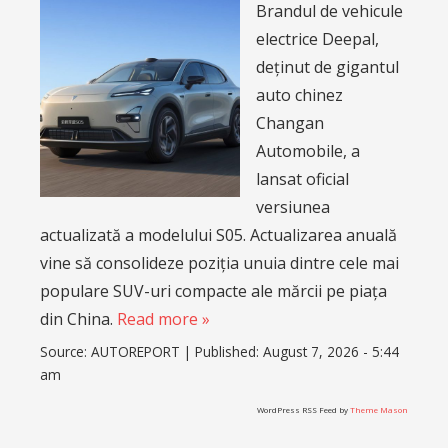
Brandul de vehicule
electrice Deepal,
deținut de gigantul
auto chinez
Changan
Automobile, a
lansat oficial
versiunea
actualizată a modelului S05. Actualizarea anuală
vine să consolideze poziția unuia dintre cele mai
populare SUV-uri compacte ale mărcii pe piața
din China.
Read more »
Source:
AUTOREPORT
|
Published:
August 7, 2026 - 5:44
am
WordPress RSS Feed by
Theme Mason