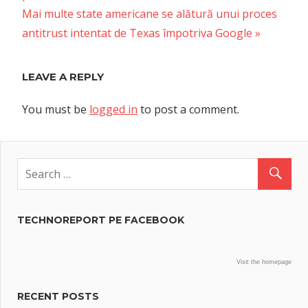
Next
Mai multe state americane se alătură unui proces
Post:
antitrust intentat de Texas împotriva Google
LEAVE A REPLY
You must be
logged in
to post a comment.
TECHNOREPORT PE FACEBOOK
Visit the homepage
RECENT POSTS