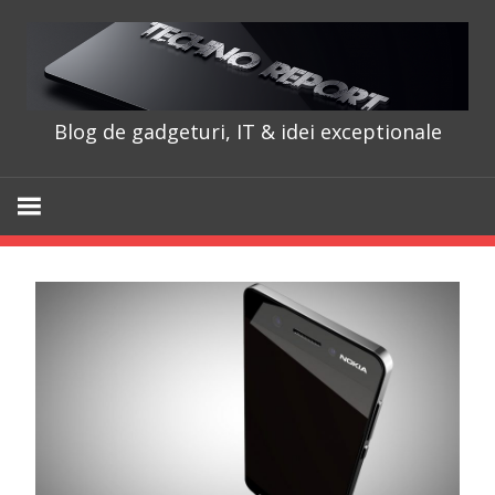
Skip
to
content
Blog de gadgeturi, IT & idei exceptionale
TechnoRepo