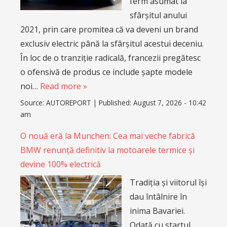
ferm asumat la
sfârșitul anului
2021, prin care promitea că va deveni un brand
exclusiv electric până la sfârșitul acestui deceniu.
În loc de o tranziție radicală, francezii pregătesc
o ofensivă de produs ce include șapte modele
noi…
Read more »
Source:
AUTOREPORT
|
Published:
August 7, 2026 - 10:42
am
O nouă eră la Munchen: Cea mai veche fabrică
BMW renunță definitiv la motoarele termice și
devine 100% electrică
Tradiția și viitorul își
dau întâlnire în
inima Bavariei.
Odată cu startul