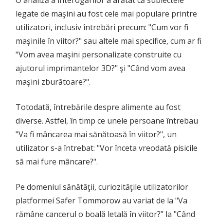
O analiză a interogărilor a arătat că subiectele
legate de maşini au fost cele mai populare printre
utilizatori, inclusiv întrebări precum: "Cum vor fi
maşinile în viitor?" sau altele mai specifice, cum ar fi
"Vom avea maşini personalizate construite cu
ajutorul imprimantelor 3D?" şi "Când vom avea
maşini zburătoare?".
Totodată, întrebările despre alimente au fost
diverse. Astfel, în timp ce unele persoane întrebau
"Va fi mâncarea mai sănătoasă în viitor?", un
utilizator s-a întrebat: "Vor înceta vreodată pisicile
să mai fure mâncare?".
Pe domeniul sănătăţii, curiozităţile utilizatorilor
platformei Safer Tommorow au variat de la "Va
rămâne cancerul o boală letală în viitor?" la "Când