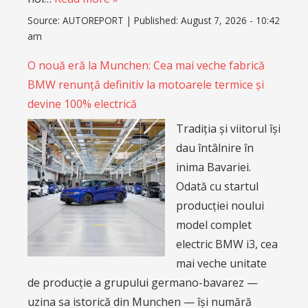
Source:
AUTOREPORT
|
Published:
August 7, 2026 - 10:42
am
O nouă eră la Munchen: Cea mai veche fabrică
BMW renunță definitiv la motoarele termice și
devine 100% electrică
Tradiția și viitorul își
dau întâlnire în
inima Bavariei.
Odată cu startul
producției noului
model complet
electric BMW i3, cea
mai veche unitate
de producție a grupului germano-bavarez —
uzina sa istorică din Munchen — își numără