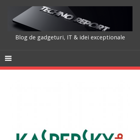
Skip
to
content
Blog de gadgeturi, IT & idei exceptionale
TechnoRepo