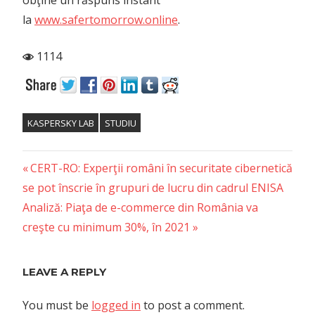
obţine un răspuns instant
la
www.safertomorrow.online
.
1114
KASPERSKY LAB
STUDIU
Previous
Post
CERT-RO: Experţii români în securitate cibernetică
Post:
se pot înscrie în grupuri de lucru din cadrul ENISA
navigation
Next
Analiză: Piaţa de e-commerce din România va
Post:
creşte cu minimum 30%, în 2021
LEAVE A REPLY
You must be
logged in
to post a comment.