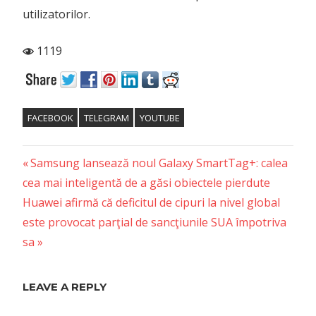
utilizatorilor.
1119
FACEBOOK
TELEGRAM
YOUTUBE
Previous
Post
Samsung lansează noul Galaxy SmartTag+: calea
Post:
cea mai inteligentă de a găsi obiectele pierdute
navigation
Next
Huawei afirmă că deficitul de cipuri la nivel global
Post:
este provocat parţial de sancţiunile SUA împotriva
sa
LEAVE A REPLY