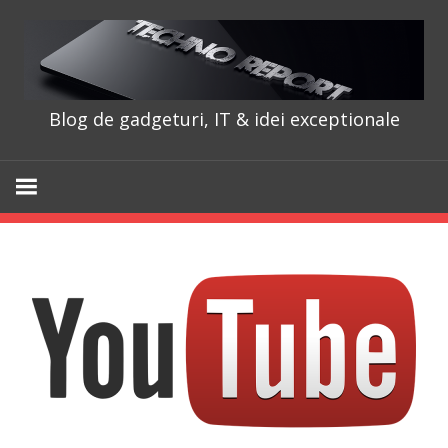
Skip
to
content
Blog de gadgeturi, IT & idei exceptionale
TechnoRepo