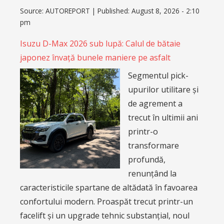
Source:
AUTOREPORT
|
Published:
August 8, 2026 - 2:10
pm
Isuzu D-Max 2026 sub lupă: Calul de bătaie
japonez învață bunele maniere pe asfalt
Segmentul pick-
upurilor utilitare și
de agrement a
trecut în ultimii ani
printr-o
transformare
profundă,
renunțând la
caracteristicile spartane de altădată în favoarea
confortului modern. Proaspăt trecut printr-un
facelift și un upgrade tehnic substanțial, noul