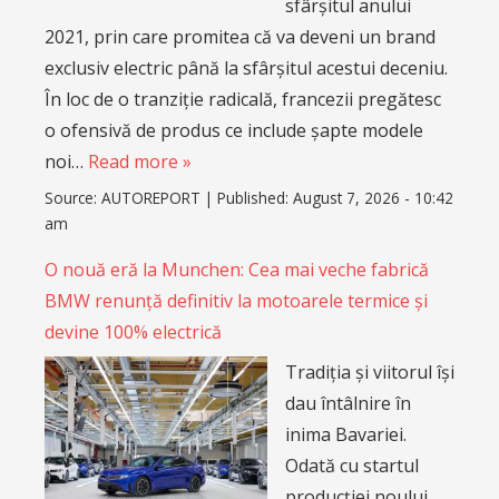
sfârșitul anului
2021, prin care promitea că va deveni un brand
exclusiv electric până la sfârșitul acestui deceniu.
În loc de o tranziție radicală, francezii pregătesc
o ofensivă de produs ce include șapte modele
noi…
Read more »
Source:
AUTOREPORT
|
Published:
August 7, 2026 - 10:42
am
O nouă eră la Munchen: Cea mai veche fabrică
BMW renunță definitiv la motoarele termice și
devine 100% electrică
Tradiția și viitorul își
dau întâlnire în
inima Bavariei.
Odată cu startul
producției noului