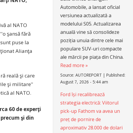
marţi NATO,
Automobile, a lansat oficial
versiunea actualizată a
modelului S05. Actualizarea
tivă al NATO
anuală vine să consolideze
''o şansă fără
poziția unuia dintre cele mai
e sunt puse la
populare SUV-uri compacte
nţionat Alianţa
ale mărcii pe piața din China.
Read more »
Source:
AUTOREPORT
|
Published:
ră reală şi care
August 7, 2026 - 5:44 am
le şi militare''
etică al NATO.
Ford își recalibrează
strategia electrică: Viitorul
rca 60 de experţi
pick-up Fathom va avea un
 precum şi din
preț de pornire de
aproximativ 28.000 de dolari