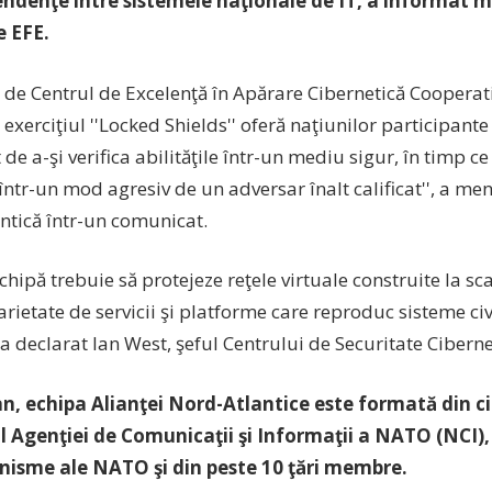
ndenţe între sistemele naţionale de IT, a informat 
e EFE.
 de Centrul de Excelenţă în Apărare Cibernetică Coopera
exerciţiul ''Locked Shields'' oferă naţiunilor participante 
de a-şi verifica abilităţile într-un mediu sigur, în timp c
într-un mod agresiv de un adversar înalt calificat'', a me
ntică într-un comunicat.
echipă trebuie să protejeze reţele virtuale construite la sca
arietate de servicii şi platforme care reproduc sisteme civi
 a declarat Ian West, şeful Centrului de Securitate Cibern
an, echipa Alianţei Nord-Atlantice este formată din ci
l Agenţiei de Comunicaţii şi Informaţii a NATO (NCI),
nisme ale NATO şi din peste 10 ţări membre.