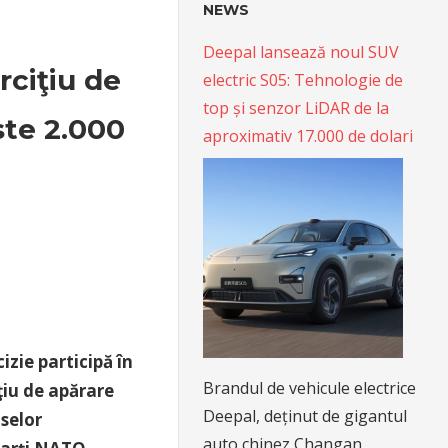
NEWS
Deepal lansează noul SUV
ciţiu de
electric S05: Tehnologie de
top și senzor LiDAR de la
ste 2.000
aproximativ 17.000 de dolari
izie participă în
Brandul de vehicule electrice
ţiu de apărare
Deepal, deținut de gigantul
selor
auto chinez Changan