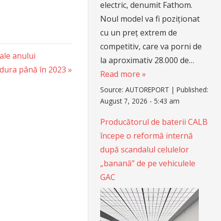
electric, denumit Fathom.
Noul model va fi poziționat
cu un preț extrem de
competitiv, care va porni de
ale anului
la aproximativ 28.000 de…
a dura până în 2023
Read more »
Source:
AUTOREPORT
|
Published:
August 7, 2026 - 5:43 am
Producătorul de baterii CALB
începe o reformă internă
după scandalul celulelor
„banană” de pe vehiculele
GAC