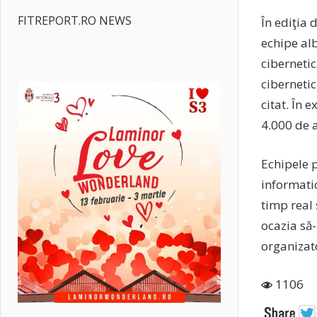
FITREPORT.RO NEWS
În ediţia 
echipe alb
cibernetic
cibernetic
citat. În 
4.000 de a
Echipele p
informatic
timp real 
ocazia să-
organizato
1106