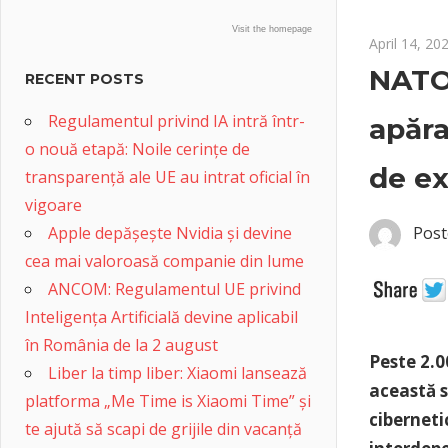
Visit the homepage
April 14, 20
NATO 
RECENT POSTS
Regulamentul privind IA intră într-
apăra
o nouă etapă: Noile cerințe de
de ex
transparență ale UE au intrat oficial în
vigoare
Apple depășește Nvidia și devine
Post
cea mai valoroasă companie din lume
ANCOM: Regulamentul UE privind
Inteligența Artificială devine aplicabil
în România de la 2 august
Peste 2.0
Liber la timp liber: Xiaomi lansează
această s
platforma „Me Time is Xiaomi Time” și
ciberneti
te ajută să scapi de grijile din vacanță