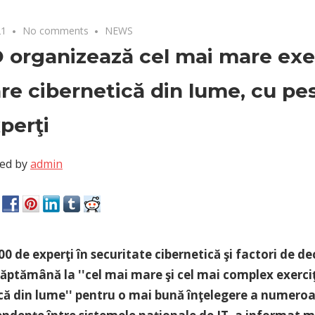
21
No comments
NEWS
organizează cel mai mare exer
re cibernetică din lume, cu pe
perţi
ed by
admin
00 de experţi în securitate cibernetică şi factori de dec
ăptămână la ''cel mai mare şi cel mai complex exerci
că din lume'' pentru o mai bună înţelegere a numeroa