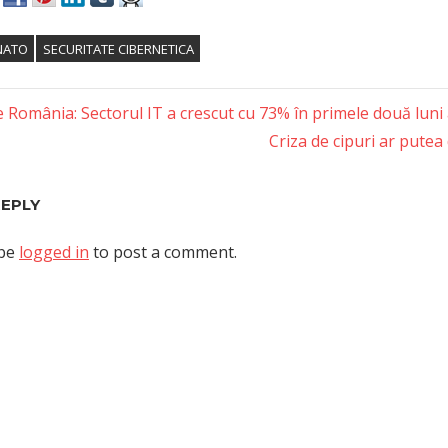
NATO
SECURITATE CIBERNETICA
 România: Sectorul IT a crescut cu 73% în primele două luni 
Next
Criza de cipuri ar pute
tion
Post:
REPLY
 be
logged in
to post a comment.