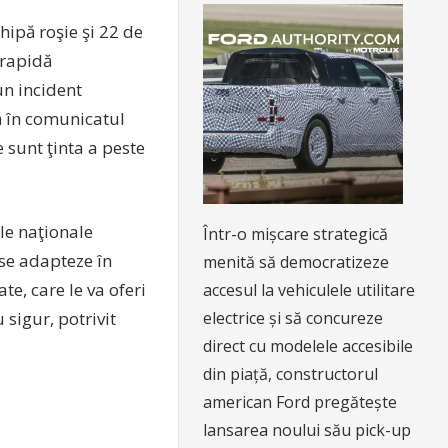
chipă roşie şi 22 de
 rapidă
un incident
ză în comunicatul
e sunt ţinta a peste
le naţionale
Într-o mișcare strategică
ă se adapteze în
menită să democratizeze
te, care le va oferi
accesul la vehiculele utilitare
electrice și să concureze
sigur, potrivit
direct cu modelele accesibile
din piață, constructorul
american Ford pregătește
lansarea noului său pick-up