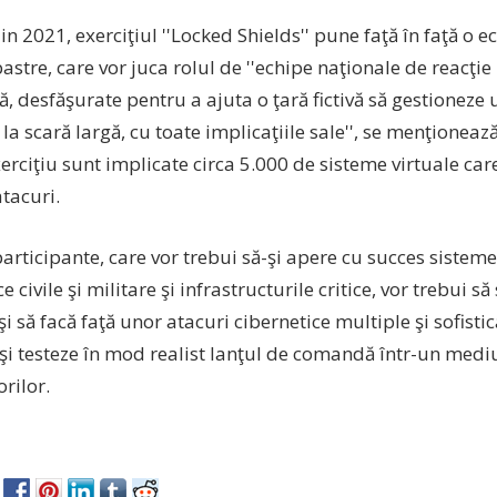
din 2021, exerciţiul ''Locked Shields'' pune faţă în faţă o e
astre, care vor juca rolul de ''echipe naţionale de reacţie
ă, desfăşurate pentru a ajuta o ţară fictivă să gestioneze 
 la scară largă, cu toate implicaţiile sale'', se menţionea
exerciţiu sunt implicate circa 5.000 de sisteme virtuale car
tacuri.
articipante, care vor trebui să-şi apere cu succes sisteme
e civile şi militare şi infrastructurile critice, vor trebui s
şi să facă faţă unor atacuri cibernetice multiple şi sofistica
şi testeze în mod realist lanţul de comandă într-un mediu 
rilor.