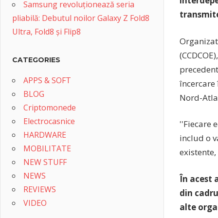
interdepe
Samsung revoluționează seria
transmit
pliabilă: Debutul noilor Galaxy Z Fold8
Ultra, Fold8 și Flip8
Organizat
(CCDCOE), 
CATEGORIES
precedent 
APPS & SOFT
încercare 
BLOG
Nord-Atla
Criptomonede
Electrocasnice
''Fiecare 
HARDWARE
includ o v
MOBILITATE
existente,
NEW STUFF
NEWS
În acest 
REVIEWS
din cadru
VIDEO
alte orga