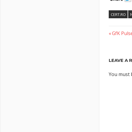
CERT.RO
Previous
Post
GfK Pulse
Post:
naviga
LEAVE A 
You must