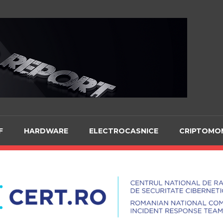
Te
F
HARDWARE
ELECTROCASNICE
CRIPTOMO