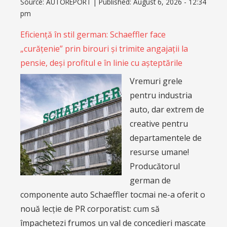
Source:
AUTOREPORT
|
Published:
August 6, 2026 - 12:34
pm
Eficiență în stil german: Schaeffler face
„curățenie” prin birouri și trimite angajații la
pensie, deși profitul e în linie cu așteptările
Vremuri grele
pentru industria
auto, dar extrem de
creative pentru
departamentele de
resurse umane!
Producătorul
german de
componente auto Schaeffler tocmai ne-a oferit o
nouă lecție de PR corporatist: cum să
împachetezi frumos un val de concedieri mascate