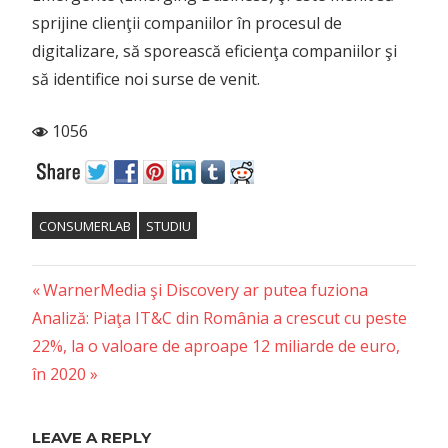
sprijine clienţii companiilor în procesul de
digitalizare, să sporească eficienţa companiilor şi
să identifice noi surse de venit.
1056
CONSUMERLAB
STUDIU
Previous
Post
WarnerMedia şi Discovery ar putea fuziona
Next
Post:
Analiză: Piaţa IT&C din România a crescut cu peste
navigation
Post:
22%, la o valoare de aproape 12 miliarde de euro,
în 2020
LEAVE A REPLY