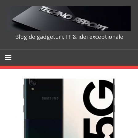
Skip
to
content
Blog de gadgeturi, IT & idei exceptionale
TechnoRepo