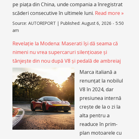
pe piața din China, unde compania a înregistrat
scăderi consecutive în ultimele luni.
Read more »
Source:
AUTOREPORT
|
Published:
August 6, 2026 - 5:50
am
Revelație la Modena: Maserati își dă seama că
nimeni nu vrea supercaruri silențioase și
tânjește din nou după V8 și pedală de ambreiaj
Marca italiană a
renunțat la nobilul
V8 în 2024, dar
presiunea internă
crește de la o zi la
alta pentru a
readuce în prim-
plan motoarele cu