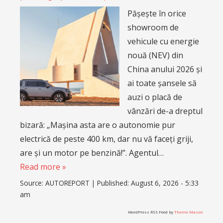
Pășește în orice
showroom de
vehicule cu energie
nouă (NEV) din
China anului 2026 și
ai toate șansele să
auzi o placă de
vânzări de-a dreptul
bizară: „Mașina asta are o autonomie pur
electrică de peste 400 km, dar nu vă faceți griji,
are și un motor pe benzină!”. Agentul…
Read more »
Source:
AUTOREPORT
|
Published:
August 6, 2026 - 5:33
am
WordPress RSS Feed by
Theme Mason