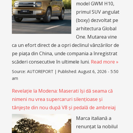
model GWM H10,
primul SUV angulat
(boxy) dezvoltat pe
arhitectura Global
One. Mutarea vine
ca un efort direct de a opri declinul vânzărilor de
pe piața din China, unde compania a înregistrat
scăderi consecutive în ultimele luni.
Read more »
Source:
AUTOREPORT
|
Published:
August 6, 2026 - 5:50
am
Revelație la Modena: Maserati își dă seama că
nimeni nu vrea supercaruri silențioase și
tânjește din nou după V8 și pedală de ambreiaj
Marca italiană a
renunțat la nobilul