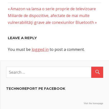
Previous
Post
Amazon va lansa o serie proprie de televizoare
Next
Post:
Miliarde de dispozitive, afectate de mai multe
navigation
Post:
vulnerabilităţi grave ale conexiunilor Bluetooth
LEAVE A REPLY
You must be
logged in
to post a comment.
TECHNOREPORT PE FACEBOOK
Visit the homepage