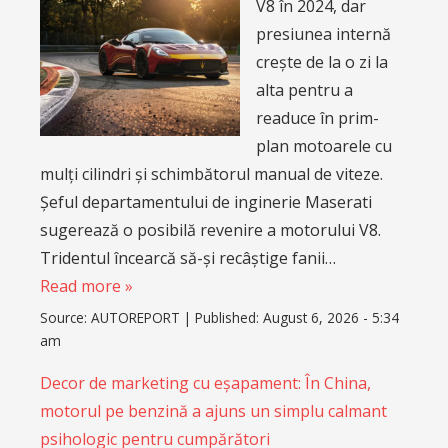
V8 în 2024, dar
presiunea internă
crește de la o zi la
alta pentru a
readuce în prim-
plan motoarele cu
mulți cilindri și schimbătorul manual de viteze.
Șeful departamentului de inginerie Maserati
sugerează o posibilă revenire a motorului V8.
Tridentul încearcă să-și recâștige fanii…
Read more »
Source:
AUTOREPORT
|
Published:
August 6, 2026 - 5:34
am
Decor de marketing cu eșapament: În China,
motorul pe benzină a ajuns un simplu calmant
psihologic pentru cumpărători