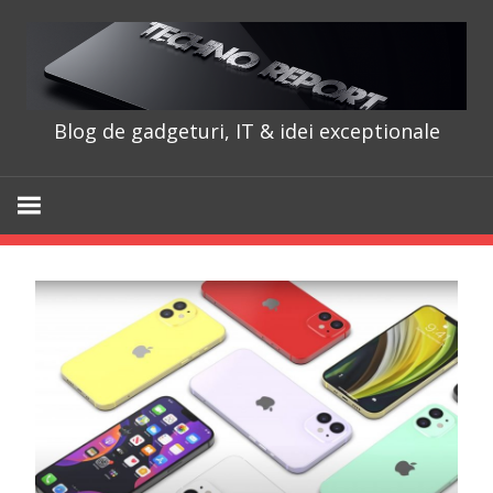
Skip
to
content
Blog de gadgeturi, IT & idei exceptionale
TechnoRepo