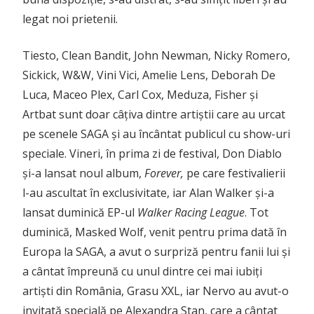
legat noi prietenii.
Tiesto, Clean Bandit, John Newman, Nicky Romero,
Sickick, W&W, Vini Vici, Amelie Lens, Deborah De
Luca, Maceo Plex, Carl Cox, Meduza, Fisher și
Artbat sunt doar câțiva dintre artiștii care au urcat
pe scenele SAGA și au încântat publicul cu show-uri
speciale. Vineri, în prima zi de festival, Don Diablo
și-a lansat noul album,
Forever,
pe care festivalierii
l-au ascultat în exclusivitate, iar Alan Walker și-a
lansat duminică EP-ul
Walker Racing League
. Tot
duminică, Masked Wolf, venit pentru prima dată în
Europa la SAGA, a avut o surpriză pentru fanii lui și
a cântat împreună cu unul dintre cei mai iubiți
artiști din România, Grasu XXL, iar Nervo au avut-o
invitată specială pe Alexandra Stan, care a cântat