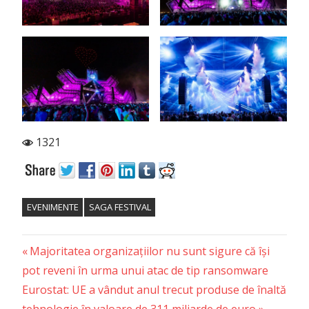
1321
EVENIMENTE
SAGA FESTIVAL
Previous
Post
Majoritatea organizațiilor nu sunt sigure că își
Post:
pot reveni în urma unui atac de tip ransomware
navigation
Next
Eurostat: UE a vândut anul trecut produse de înaltă
Post: