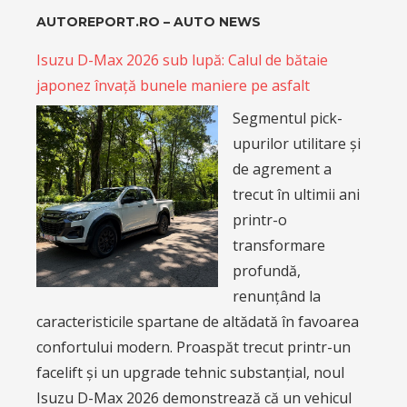
AUTOREPORT.RO – AUTO NEWS
Isuzu D-Max 2026 sub lupă: Calul de bătaie
japonez învață bunele maniere pe asfalt
Segmentul pick-
upurilor utilitare și
de agrement a
trecut în ultimii ani
printr-o
transformare
profundă,
renunțând la
caracteristicile spartane de altădată în favoarea
confortului modern. Proaspăt trecut printr-un
facelift și un upgrade tehnic substanțial, noul
Isuzu D-Max 2026 demonstrează că un vehicul