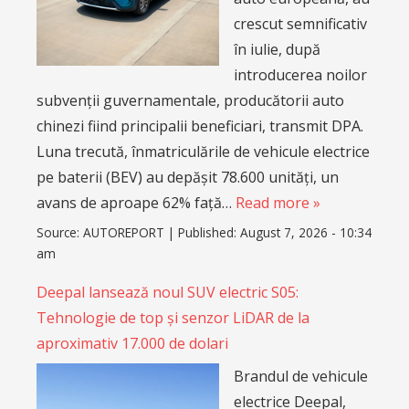
crescut semnificativ
în iulie, după
introducerea noilor
subvenții guvernamentale, producătorii auto
chinezi fiind principalii beneficiari, transmit DPA.
Luna trecută, înmatriculările de vehicule electrice
pe baterii (BEV) au depășit 78.600 unități, un
avans de aproape 62% față…
Read more »
Source:
AUTOREPORT
|
Published:
August 7, 2026 - 10:34
am
Deepal lansează noul SUV electric S05:
Tehnologie de top și senzor LiDAR de la
aproximativ 17.000 de dolari
Brandul de vehicule
electrice Deepal,