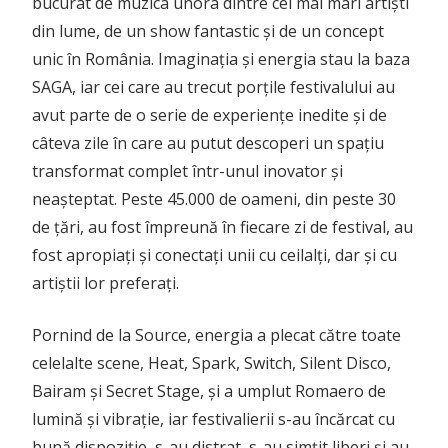
bucurat de muzica unora dintre cei mai mari artiști
din lume, de un show fantastic și de un concept
unic în România. Imaginația și energia stau la baza
SAGA, iar cei care au trecut porțile festivalului au
avut parte de o serie de experiențe inedite și de
câteva zile în care au putut descoperi un spațiu
transformat complet într-unul inovator și
neașteptat. Peste 45.000 de oameni, din peste 30
de țări, au fost împreună în fiecare zi de festival, au
fost apropiați și conectați unii cu ceilalți, dar și cu
artiștii lor preferați.
Pornind de la Source, energia a plecat către toate
celelalte scene, Heat, Spark, Switch, Silent Disco,
Bairam și Secret Stage, și a umplut Romaero de
lumină și vibrație, iar festivalierii s-au încărcat cu
bună dispoziție, s-au distrat, s-au simțit liberi și au