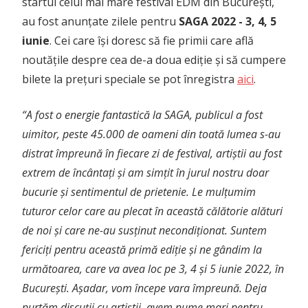
startul celui mai mare festival EDM din București,
au fost anunțate zilele pentru
SAGA 2022 - 3, 4, 5
iunie
. Cei care își doresc să fie primii care află
noutățile despre cea de-a doua ediție și să cumpere
bilete la prețuri speciale se pot înregistra
aici
.
“A fost o energie fantastică la SAGA, publicul a fost
uimitor, peste 45.000 de oameni din toată lumea s-au
distrat împreună în fiecare zi de festival, arti
ș
tii au fost
extrem de încânta
ț
i
ș
i am sim
ț
it în jurul nostru doar
bucurie
ș
i sentimentul de prietenie. Le mul
ț
umim
tuturor celor care au plecat în această călătorie alături
de noi
ș
i care ne-au sus
ț
inut necondi
ț
ionat. Suntem
ferici
ț
i pentru această primă edi
ț
ie
ș
i ne gândim la
următoarea, care va avea loc pe 3, 4
ș
i 5 iunie 2022, în
Bucure
ș
ti. A
ș
adar, vom începe vara împreună. Deja
purtăm discu
ț
ii cu arti
ș
tii, avem nume mari pentru