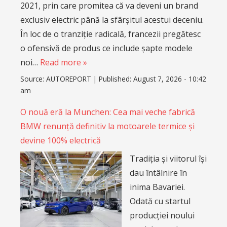
2021, prin care promitea că va deveni un brand
exclusiv electric până la sfârșitul acestui deceniu.
În loc de o tranziție radicală, francezii pregătesc
o ofensivă de produs ce include șapte modele
noi…
Read more »
Source:
AUTOREPORT
|
Published:
August 7, 2026 - 10:42
am
O nouă eră la Munchen: Cea mai veche fabrică
BMW renunță definitiv la motoarele termice și
devine 100% electrică
Tradiția și viitorul își
dau întâlnire în
inima Bavariei.
Odată cu startul
producției noului