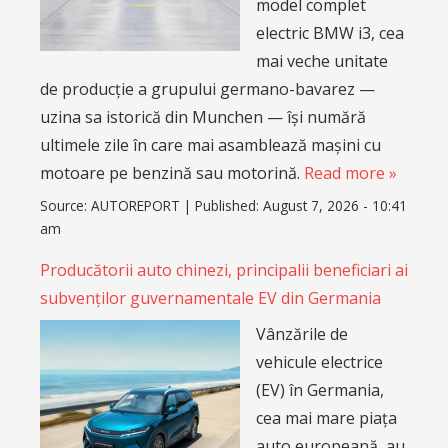
model complet
electric BMW i3, cea
mai veche unitate
de producție a grupului germano-bavarez —
uzina sa istorică din Munchen — își numără
ultimele zile în care mai asamblează mașini cu
motoare pe benzină sau motorină.
Read more »
Source:
AUTOREPORT
|
Published:
August 7, 2026 - 10:41
am
Producătorii auto chinezi, principalii beneficiari ai
subvenților guvernamentale EV din Germania
Vânzările de
vehicule electrice
(EV) în Germania,
cea mai mare piața
auto europeană, au