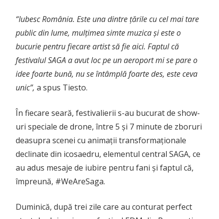
“Iubesc România. Este una dintre
ț
ările cu cel mai tare
public din lume, mul
ț
imea simte muzica
ș
i este o
bucurie pentru fiecare artist să fie aici. Faptul că
festivalul SAGA a avut loc pe un aeroport mi se pare o
idee foarte bună, nu se întâmplă foarte des, este ceva
unic”,
a spus Tiesto.
În fiecare seară, festivalierii s-au bucurat de show-
uri speciale de drone, între 5 și 7 minute de zboruri
deasupra scenei cu animații transformaționale
declinate din icosaedru, elementul central SAGA, ce
au adus mesaje de iubire pentru fani și faptul că,
împreună, #WeAreSaga.
Duminică, după trei zile care au conturat perfect