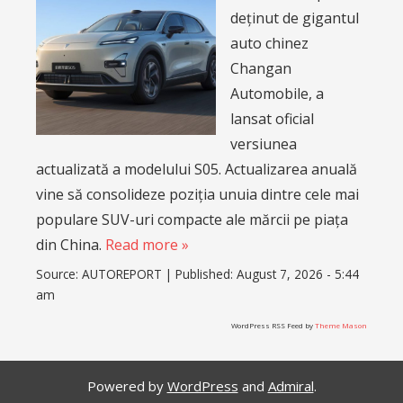
deținut de gigantul
auto chinez
Changan
Automobile, a
lansat oficial
versiunea
actualizată a modelului S05. Actualizarea anuală
vine să consolideze poziția unuia dintre cele mai
populare SUV-uri compacte ale mărcii pe piața
din China.
Read more »
Source:
AUTOREPORT
|
Published:
August 7, 2026 - 5:44
am
WordPress RSS Feed by
Theme Mason
Powered by
WordPress
and
Admiral
.