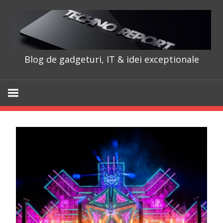
Skip
to
content
Blog de gadgeturi, IT & idei exceptionale
TechnoRepo