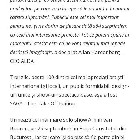
anul viitor, pe care vom începe să le anun
ț
ăm în numai
câteva săptămâni. Publicul este cel mai important
pentru noi
ș
i ne dorim de fiecare dată să-l surprindem
cu cele mai interesante proiecte. Tot ce putem spune în
momentul acesta este că ne vom reîntâni mai repede
decât vă imagina
ț
i”
, a declarat Allan Hardenberg -
CEO ALDA.
Trei zile, peste 100 dintre cei mai apreciați artiști
internaționali și locali, un public formidabil, design-
uri unice și show-uri spectaculoase, așa a fost
SAGA - The Take Off Edition.
Urmează cel mai mare solo show Armin van
Buuren, pe 25 septembrie, în Piața Consituției din
București, iar cei care își doresc să fie parte din el