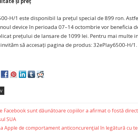
itate și preț
0-H/1 este disponibil la prețul special de 899 ron. Astfel,
oul device în perioada 07–14 octombrie vor beneficia d
plicat prețului de lansare de 1099 lei. Pentru mai multe 
ă invităm să accesați pagina de produs: 32ePlay6500-H/1.
V
e Facebook sunt dăunătoare copiilor a afirmat o fostă dire
sul SUA
tion
a Apple de comportament anticoncurenţial în legătură cu te