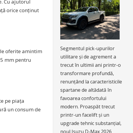
. Cu ajutorul
nță orice conținut
Segmentul pick-upurilor
rile oferite amintim
utilitare și de agrement a
 3.5 mm pentru
trecut în ultimii ani printr-o
transformare profundă,
renunțând la caracteristicile
spartane de altădată în
favoarea confortului
te pe piața
modern. Proaspăt trecut
gură un consum de
printr-un facelift și un
upgrade tehnic substanțial,
noul Isuzu D-Max 2026