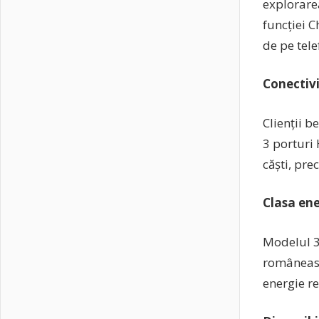
explorare
funcției C
de pe tele
Conectivi
Clienții b
3 porturi 
căști, pr
Clasa ene
Modelul 3
româneasc
energie re