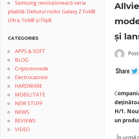
Samsung revoluționează seria
Allvi
pliabilă: Debutul noilor Galaxy Z Fold8
model
Ultra, Fold8 și Flip8
și la
CATEGORIES
APPS & SOFT
Post
BLOG
Criptomonede
Electrocasnice
HARDWARE
C
ompania 
MOBILITATE
deținăto
NEW STUFF
H/1. Noul
NEWS
un produs
REVIEWS
VIDEO
„În urmă 