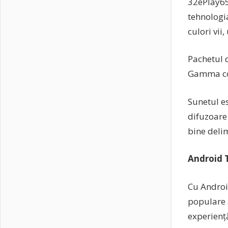
32ePlay65
tehnologia
culori vii
Pachetul 
Gamma con
Sunetul es
difuzoare 
bine delim
Android 
Cu Andro
populare 
experiență