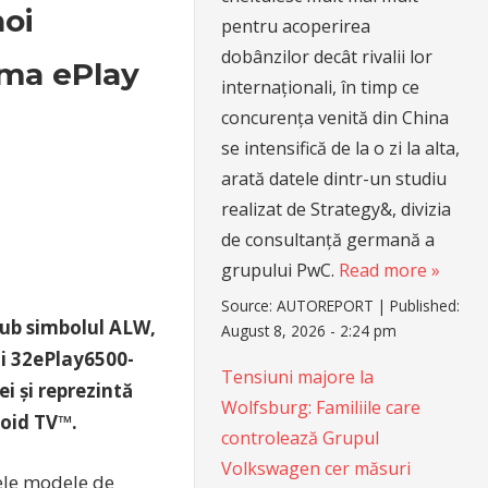
noi
pentru acoperirea
dobânzilor decât rivalii lor
ama ePlay
internaționali, în timp ce
concurența venită din China
se intensifică de la o zi la alta,
arată datele dintr-un studiu
realizat de Strategy&, divizia
de consultanță germană a
grupului PwC.
Read more »
Source:
AUTOREPORT
|
Published:
 sub simbolul ALW,
August 8, 2026 - 2:24 pm
ui 32ePlay6500-
Tensiuni majore la
i și reprezintă
Wolfsburg: Familiile care
roid TV™.
controlează Grupul
Volkswagen cer măsuri
ele modele de