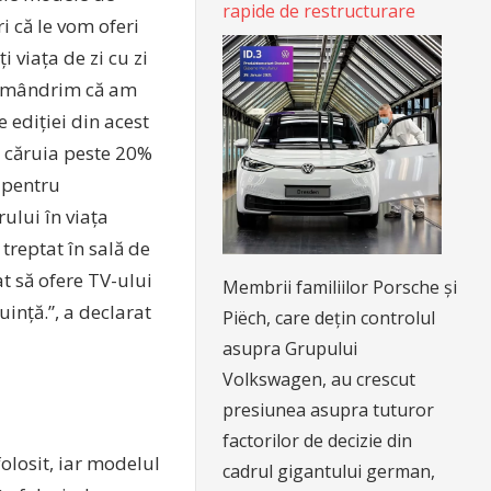
rapide de restructurare
 că le vom oferi
 viața de zi cu zi
 ne mândrim că am
 ediției din acest
l căruia peste 20%
e pentru
rului în viața
treptat în sală de
at să ofere TV-ului
Membrii familiilor Porsche și
uință.”, a declarat
Piëch, care dețin controlul
asupra Grupului
Volkswagen, au crescut
presiunea asupra tuturor
factorilor de decizie din
folosit, iar modelul
cadrul gigantului german,