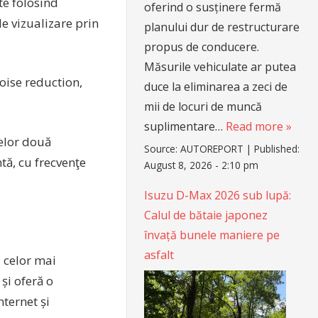
te folosind
oferind o susținere fermă
e vizualizare prin
planului dur de restructurare
propus de conducere.
Măsurile vehiculate ar putea
oise reduction,
duce la eliminarea a zeci de
mii de locuri de muncă
suplimentare…
Read more »
celor două
Source:
AUTOREPORT
|
Published:
tă, cu frecvenţe
August 8, 2026 - 2:10 pm
Isuzu D-Max 2026 sub lupă:
Calul de bătaie japonez
învață bunele maniere pe
asfalt
 celor mai
și oferă o
nternet și