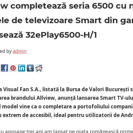
ew completează seria 6500 cu 
e de televizoare Smart din g
nsează 32ePlay6500-H/1
ed by
admin
Visual Fan S.A., listată la Bursa de Valori București
area brandului Allview, anunță lansarea Smart TV-ul
 model vine ca o completare a portofoliului companie
 extrem de accesibil, ideal pentru utilizatorii de And
cu aproape trei ani am lansat pe piața românească prim