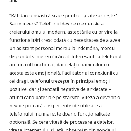
ani.
“Răbdarea noastră scade pentru că viteza crește?
Sau e invers? Telefonul devine o extensie a
creierului omului modern, așteptările cu privire la
funcționalități cresc odată cu necesitatea de a avea
un asistent personal mereu la îndemână, mereu
disponibil și mereu încărcat. Interesant că telefonul
are un rol functional, dar relația oamenilor cu
acesta este emoțională. Facilitator al conexiunii cu
cei dragi, telefonul trezește în principal emoții
pozitive, dar și senzații negative de anxietate –
atunci când bateria e pe sfârșite. Viteza a devenit o
nevoie primară a experienței de utilizare a
telefonului, nu mai este doar o funcționalitate
opțională. Se cere viteză de procesare a datelor,
viteza internetului și iată, observăm din sondajul