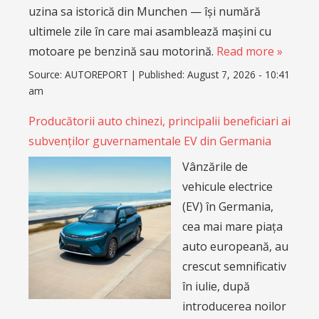
uzina sa istorică din Munchen — își numără
ultimele zile în care mai asamblează mașini cu
motoare pe benzină sau motorină.
Read more »
Source:
AUTOREPORT
|
Published:
August 7, 2026 - 10:41
am
Producătorii auto chinezi, principalii beneficiari ai
subvenților guvernamentale EV din Germania
Vânzările de
vehicule electrice
(EV) în Germania,
cea mai mare piața
auto europeană, au
crescut semnificativ
în iulie, după
introducerea noilor