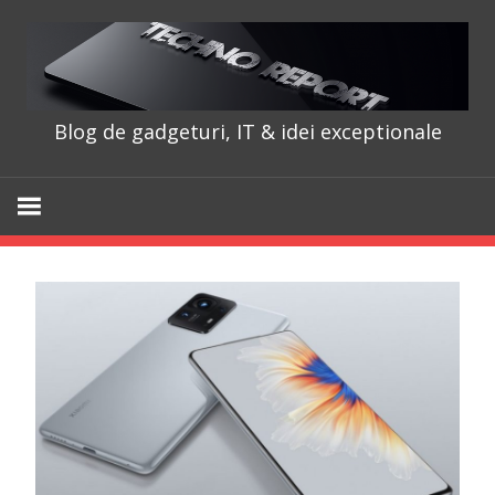
Skip
to
content
Blog de gadgeturi, IT & idei exceptionale
TechnoRepo