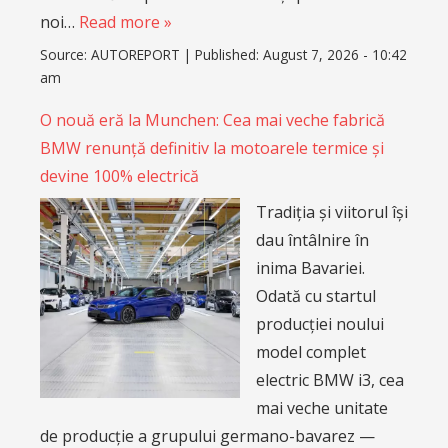
noi…
Read more »
Source:
AUTOREPORT
|
Published:
August 7, 2026 - 10:42
am
O nouă eră la Munchen: Cea mai veche fabrică
BMW renunță definitiv la motoarele termice și
devine 100% electrică
Tradiția și viitorul își
dau întâlnire în
inima Bavariei.
Odată cu startul
producției noului
model complet
electric BMW i3, cea
mai veche unitate
de producție a grupului germano-bavarez —