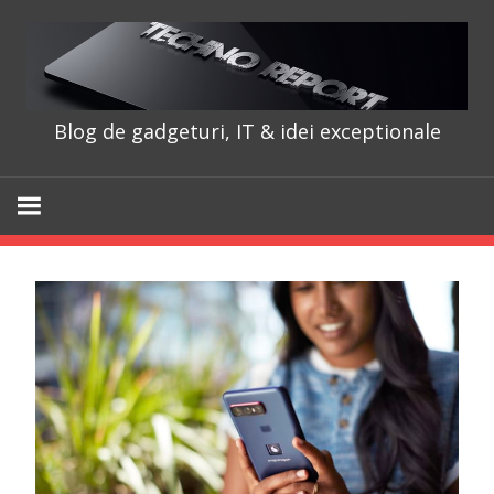
Skip
to
content
Blog de gadgeturi, IT & idei exceptionale
TechnoRepo