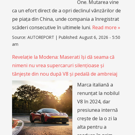
One. Mutarea vine
ca un efort direct de a opri declinul vânzărilor de
pe piața din China, unde compania a înregistrat
scăderi consecutive în ultimele luni.
Read more »
Source:
AUTOREPORT
|
Published:
August 6, 2026 - 5:50
am
Revelație la Modena: Maserati își dă seama că
nimeni nu vrea supercaruri silențioase și
tânjește din nou după V8 și pedală de ambreiaj
Marca italiană a
renunțat la nobilul
V8 în 2024, dar
presiunea internă
crește de la o zi la
alta pentru a