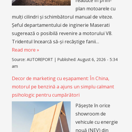
readuce în prim-
plan motoarele cu
mulți cilindri și schimbătorul manual de viteze.
Șeful departamentului de inginerie Maserati
sugerează o posibilă revenire a motorului V8.
Tridentul încearcă să-și recâștige fanii…
Read more »
Source:
AUTOREPORT
|
Published:
August 6, 2026 - 5:34
am
Decor de marketing cu eșapament: În China,
motorul pe benzină a ajuns un simplu calmant
psihologic pentru cumpărători
Pășește în orice
showroom de
vehicule cu energie
nouă (NEV) din