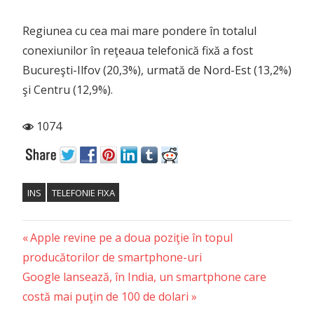
Regiunea cu cea mai mare pondere în totalul
conexiunilor în reţeaua telefonică fixă a fost
Bucureşti-Ilfov (20,3%), urmată de Nord-Est (13,2%)
şi Centru (12,9%).
1074
INS
TELEFONIE FIXA
Previous
Post
Apple revine pe a doua poziţie în topul
Post:
producătorilor de smartphone-uri
navigation
Next
Google lansează, în India, un smartphone care
Post:
costă mai puţin de 100 de dolari