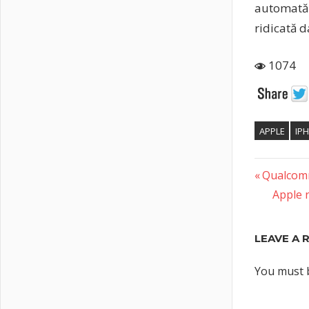
automată c
ridicată d
1074
APPLE
IP
Previous
Post
Qualcomm
Post:
Next
Apple 
naviga
Post:
LEAVE A 
You must