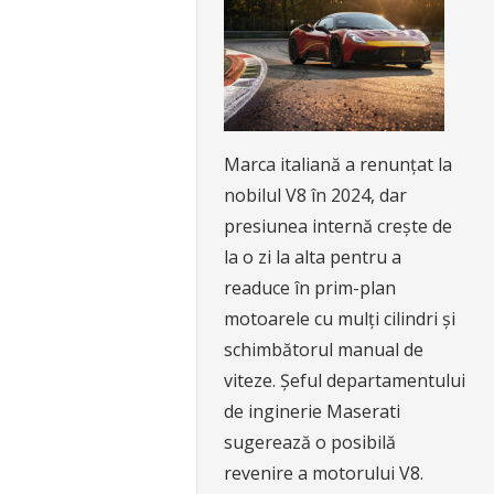
Marca italiană a renunțat la
nobilul V8 în 2024, dar
presiunea internă crește de
la o zi la alta pentru a
readuce în prim-plan
motoarele cu mulți cilindri și
schimbătorul manual de
viteze. Șeful departamentului
de inginerie Maserati
sugerează o posibilă
revenire a motorului V8.