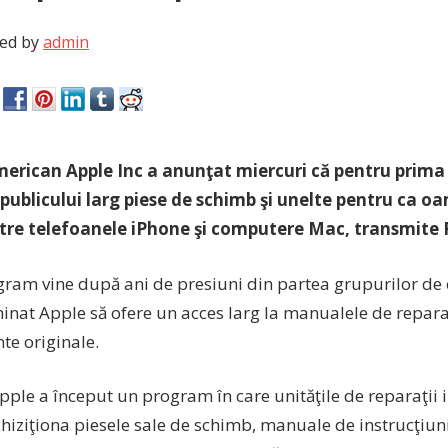
ed by
admin
erican Apple Inc a anunţat miercuri că pentru prima
publicului larg piese de schimb şi unelte pentru ca oa
tre telefoanele iPhone şi computere Mac, transmite 
gram vine după ani de presiuni din partea grupurilor de
nat Apple să ofere un acces larg la manualele de reparaţi
e originale.
Apple a început un program în care unităţile de reparaţi
iziţiona piesele sale de schimb, manuale de instrucţiuni 