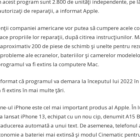
în acest program sunt 2.800 de unităţi independente, pe l
autorizaţi de reparaţii, a informat Apple.
enţii companiei americane vor putea să cumpere acele c
ace propriile lor reparaţii, după citirea instrucţiunilor. 
 aproximativ 200 de piese de schimb şi unelte pentru rez
probleme ale ecranelor, bateriilor şi camerelor modelelo
 programul va fi extins la computere Mac.
nformat că programul va demara la începutul lui 2022 în S
 fi extins în mai multe ţări.
e-ul iPhone este cel mai important produs al Apple. În 
a lansat iPhone 13, echipat cu un nou cip, denumit A15 B
raducerea automată a unui text. De asemenea, telefonul 
tonomie a bateriei mai extinsă şi modul Cinematic pent