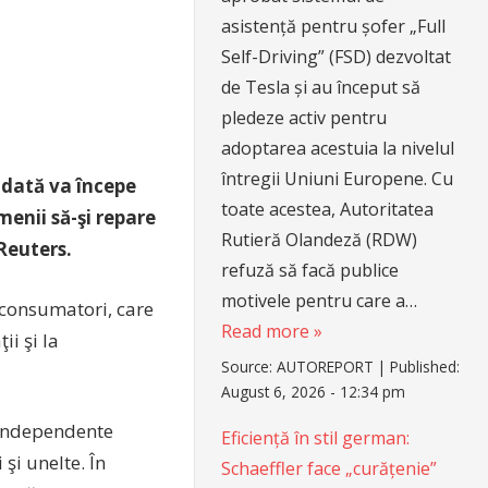
asistență pentru șofer „Full
Self-Driving” (FSD) dezvoltat
de Tesla și au început să
pledeze activ pentru
adoptarea acestuia la nivelul
întregii Uniuni Europene. Cu
 dată va începe
toate acestea, Autoritatea
menii să-şi repare
Rutieră Olandeză (RDW)
Reuters.
refuză să facă publice
motivele pentru care a…
 consumatori, care
Read more »
i şi la
Source:
AUTOREPORT
|
Published:
August 6, 2026 - 12:34 pm
i independente
Eficiență în stil german:
şi unelte. În
Schaeffler face „curățenie”