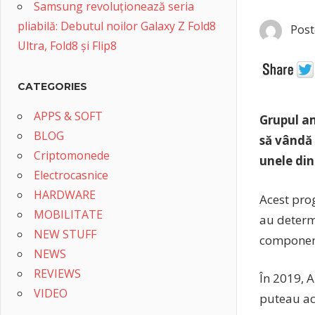
Samsung revoluționează seria
pliabilă: Debutul noilor Galaxy Z Fold8
Post
Ultra, Fold8 și Flip8
CATEGORIES
APPS & SOFT
Grupul am
BLOG
să vândă 
Criptomonede
unele din
Electrocasnice
HARDWARE
Acest pro
MOBILITATE
au determi
NEW STUFF
component
NEWS
REVIEWS
În 2019, 
VIDEO
puteau ach