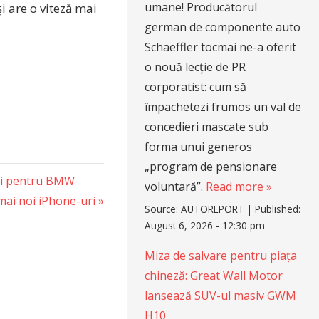
umane! Producătorul
i are o viteză mai
german de componente auto
Schaeffler tocmai ne-a oferit
o nouă lecție de PR
corporatist: cum să
împachetezi frumos un val de
concedieri mascate sub
forma unui generos
„program de pensionare
uri pentru BMW
voluntară”.
Read more »
mai noi iPhone-uri
Source:
AUTOREPORT
|
Published:
August 6, 2026 - 12:30 pm
Miza de salvare pentru piața
chineză: Great Wall Motor
lansează SUV-ul masiv GWM
H10