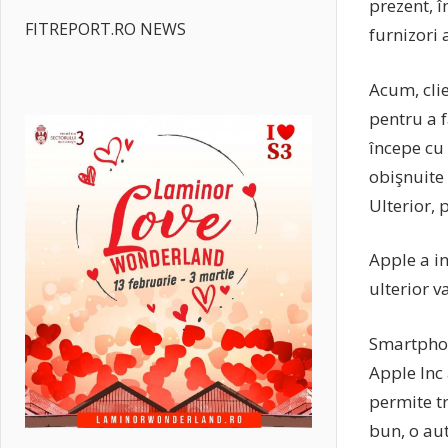
prezent, 
FITREPORT.RO NEWS
furnizori 
Acum, cli
pentru a f
începe cu
obişnuite 
Ulterior,
Apple a i
ulterior va
Smartphon
Apple Inc 
permite t
bun, o au