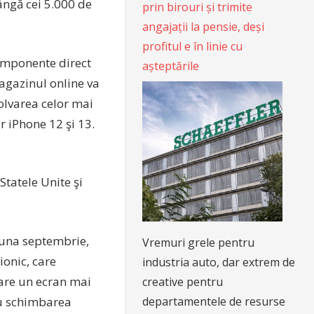
ângă cei 5.000 de
prin birouri și trimite
angajații la pensie, deși
profitul e în linie cu
omponente direct
așteptările
Magazinul online va
olvarea celor mai
r iPhone 12 şi 13.
tatele Unite şi
luna septembrie,
Vremuri grele pentru
ionic, care
industria auto, dar extrem de
are un ecran mai
creative pentru
departamentele de resurse
ru schimbarea