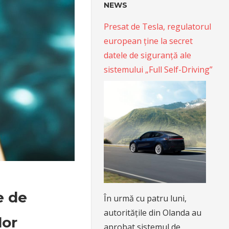
NEWS
Presat de Tesla, regulatorul
european ține la secret
datele de siguranță ale
sistemului „Full Self-Driving”
e de
În urmă cu patru luni,
autoritățile din Olanda au
lor
aprobat sistemul de