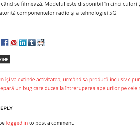
ând se filmează. Modelul este disponibil în cinci culori ş
atorită componentelor radio şi a tehnologiei 5G.
HONE
 îşi va extinde activitatea, urmând să producă inclusiv cip
repară un bug care ducea la întreruperea apelurilor pe cele 
tion
REPLY
 be
logged in
to post a comment.