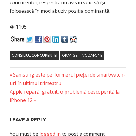
concurenţei, respectiv nu aveau voie să îşi
folosească în mod abuziv poziţia dominantă.
1105
CONSILIUL CONCURENTEI
ORANGE
VODAFONE
Previous
Post
Samsung este performerul pieţei de smartwatch-
Post:
uri în ultimul trimestru
navigation
Next
Apple repară, gratuit, o problemă descoperită la
Post:
iPhone 12
LEAVE A REPLY
You must be
logged in
to post a comment.