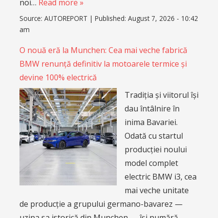
noi…
Read more »
Source:
AUTOREPORT
|
Published:
August 7, 2026 - 10:42
am
O nouă eră la Munchen: Cea mai veche fabrică
BMW renunță definitiv la motoarele termice și
devine 100% electrică
Tradiția și viitorul își
dau întâlnire în
inima Bavariei.
Odată cu startul
producției noului
model complet
electric BMW i3, cea
mai veche unitate
de producție a grupului germano-bavarez —
uzina sa istorică din Munchen — își numără