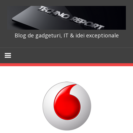
Skip
to
content
Blog de gadgeturi, IT & idei exceptionale
TechnoRepo