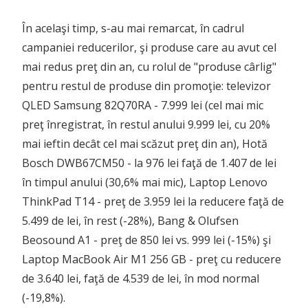
În acelaşi timp, s-au mai remarcat, în cadrul
campaniei reducerilor, şi produse care au avut cel
mai redus preţ din an, cu rolul de "produse cârlig"
pentru restul de produse din promoţie: televizor
QLED Samsung 82Q70RA - 7.999 lei (cel mai mic
preţ înregistrat, în restul anului 9.999 lei, cu 20%
mai ieftin decât cel mai scăzut preţ din an), Hotă
Bosch DWB67CM50 - la 976 lei faţă de 1.407 de lei
în timpul anului (30,6% mai mic), Laptop Lenovo
ThinkPad T14 - preţ de 3.959 lei la reducere faţă de
5.499 de lei, în rest (-28%), Bang & Olufsen
Beosound A1 - preţ de 850 lei vs. 999 lei (-15%) şi
Laptop MacBook Air M1 256 GB - preţ cu reducere
de 3.640 lei, faţă de 4.539 de lei, în mod normal
(-19,8%).