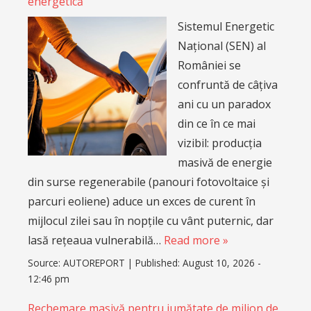
energetică
Sistemul Energetic
Național (SEN) al
României se
confruntă de câțiva
ani cu un paradox
din ce în ce mai
vizibil: producția
masivă de energie
din surse regenerabile (panouri fotovoltaice și
parcuri eoliene) aduce un exces de curent în
mijlocul zilei sau în nopțile cu vânt puternic, dar
lasă rețeaua vulnerabilă…
Read more »
Source:
AUTOREPORT
|
Published:
August 10, 2026 -
12:46 pm
Rechemare masivă pentru jumătate de milion de