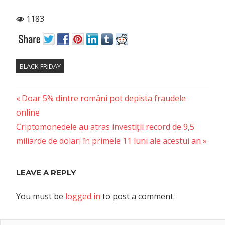
1183
BLACK FRIDAY
Previous
Post
Doar 5% dintre români pot depista fraudele
Post:
online
navigation
Next
Criptomonedele au atras investiţii record de 9,5
Post:
miliarde de dolari în primele 11 luni ale acestui an
LEAVE A REPLY
You must be
logged in
to post a comment.