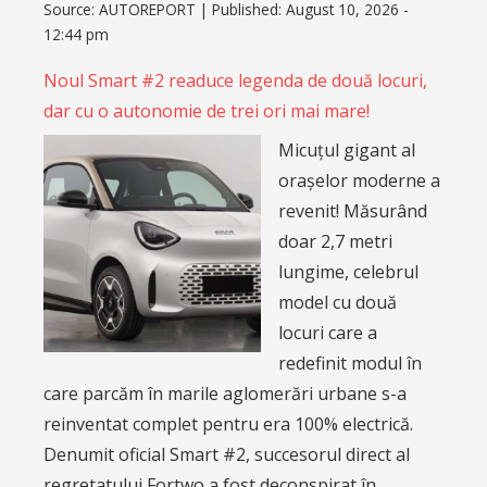
Source:
AUTOREPORT
|
Published:
August 10, 2026 -
12:44 pm
Noul Smart #2 readuce legenda de două locuri,
dar cu o autonomie de trei ori mai mare!
Micuțul gigant al
orașelor moderne a
revenit! Măsurând
doar 2,7 metri
lungime, celebrul
model cu două
locuri care a
redefinit modul în
care parcăm în marile aglomerări urbane s-a
reinventat complet pentru era 100% electrică.
Denumit oficial Smart #2, succesorul direct al
regretatului Fortwo a fost deconspirat în