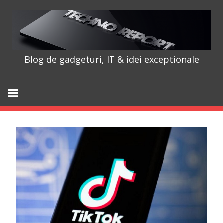
Skip
to
content
Blog de gadgeturi, IT & idei exceptionale
TechnoRepo