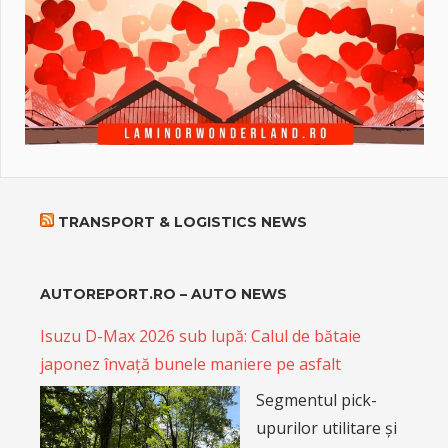
TRANSPORT & LOGISTICS NEWS
AUTOREPORT.RO – AUTO NEWS
Isuzu D-Max 2026 sub lupă: Calul de bătaie
japonez învață bunele maniere pe asfalt
Segmentul pick-
upurilor utilitare și