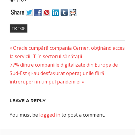
TIK TOK
Previous
Post
Oracle cumpără compania Cerner, obţinând acces
Post:
la servicii IT în sectorul sănătăţii
navigation
Next
77% dintre companiile digitalizate din Europa de
Post:
Sud-Est și-au desfășurat operațiunile fără
întreruperi în timpul pandemiei
LEAVE A REPLY
You must be
logged in
to post a comment.