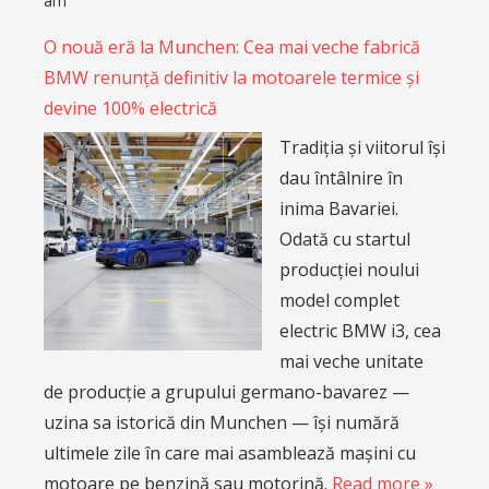
am
O nouă eră la Munchen: Cea mai veche fabrică
BMW renunță definitiv la motoarele termice și
devine 100% electrică
Tradiția și viitorul își
dau întâlnire în
inima Bavariei.
Odată cu startul
producției noului
model complet
electric BMW i3, cea
mai veche unitate
de producție a grupului germano-bavarez —
uzina sa istorică din Munchen — își numără
ultimele zile în care mai asamblează mașini cu
motoare pe benzină sau motorină.
Read more »