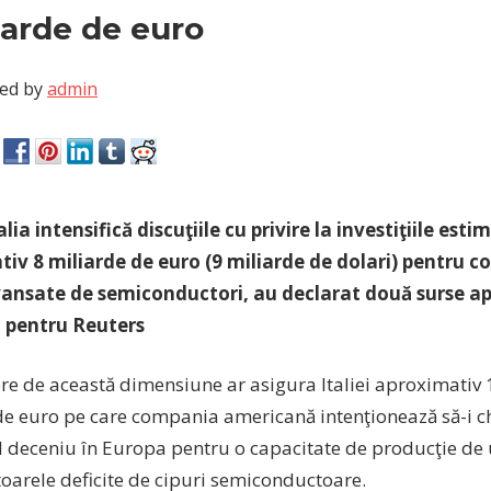
iarde de euro
ed by
admin
talia intensifică discuţiile cu privire la investiţiile est
iv 8 miliarde de euro (9 miliarde de dolari) pentru c
vansate de semiconductori, au declarat două surse a
, pentru Reuters
ere de această dimensiune ar asigura Italiei aproximativ 
de euro pe care compania americană intenţionează să-i ch
 deceniu în Europa pentru o capacitate de producţie de 
itoarele deficite de cipuri semiconductoare.