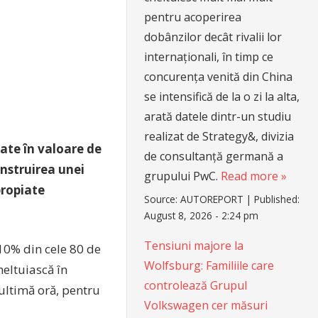
pentru acoperirea
dobânzilor decât rivalii lor
internaționali, în timp ce
concurența venită din China
se intensifică de la o zi la alta,
arată datele dintr-un studiu
realizat de Strategy&, divizia
imate în valoare de
de consultanță germană a
onstruirea unei
grupului PwC.
Read more »
propiate
Source:
AUTOREPORT
|
Published:
August 8, 2026 - 2:24 pm
Tensiuni majore la
10% din cele 80 de
Wolfsburg: Familiile care
eltuiască în
controlează Grupul
ultimă oră, pentru
Volkswagen cer măsuri