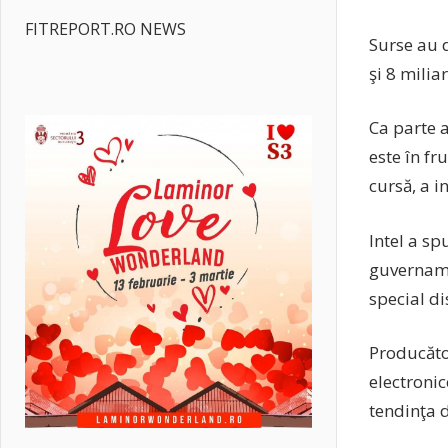
FITREPORT.RO NEWS
Surse au d
şi 8 milia
Ca parte 
este în fr
cursă, a i
Intel a sp
guvername
special dis
Producăto
electroni
tendinţa 