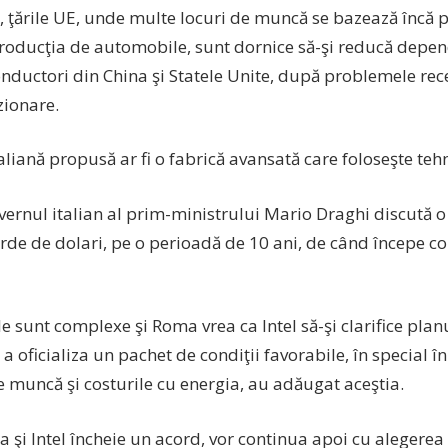
, ţările UE, unde multe locuri de muncă se bazează încă p
oducţia de automobile, sunt dornice să-şi reducă depend
nductori din China şi Statele Unite, după problemele rece
zionare.
aliană propusă ar fi o fabrică avansată care foloseşte teh
uvernul italian al prim-ministrului Mario Draghi discută o 
rde de dolari, pe o perioadă de 10 ani, de când începe co
e sunt complexe şi Roma vrea ca Intel să-şi clarifice planu
 a oficializa un pachet de condiţii favorabile, în special î
e muncă şi costurile cu energia, au adăugat aceştia.
 şi Intel încheie un acord, vor continua apoi cu alegerea