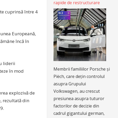
rapide de restructurare
te cuprinsă între 4
niunea Europeană,
 rămâne încă în
 liderii
Membrii familiilor Porsche și
nteze în mod
Piëch, care dețin controlul
asupra Grupului
Volkswagen, au crescut
erea explozivă de
presiunea asupra tuturor
 rezultată din
factorilor de decizie din
9.
cadrul gigantului german,