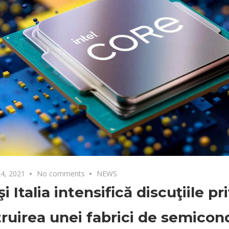
4, 2021
No comments
NEWS
şi Italia intensifică discuţiile pr
ruirea unei fabrici de semicon