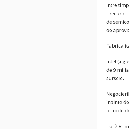
Între timp
precum pr
de semico
de aprovi
Fabrica it
Intel şi g
de 9 milia
sursele.
Negocieril
înainte de
locurile d
Dacă Roma