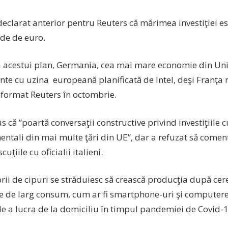
eclarat anterior pentru Reuters că mărimea investiţiei es
rde de euro.
a acestui plan, Germania, cea mai mare economie din U
unte cu uzina europeană planificată de Intel, deşi Franţa
nformat Reuters în octombrie.
us că ”poartă conversaţii constructive privind investiţiile cu
ntali din mai multe ţări din UE”, dar a refuzat să come
cuţiile cu oficialii italieni.
rii de cipuri se străduiesc să crească producţia după cer
ce de larg consum, cum ar fi smartphone-uri şi computere,
de a lucra de la domiciliu în timpul pandemiei de Covid-1