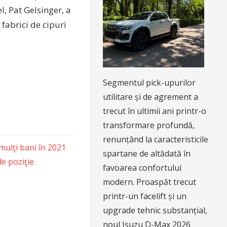
l, Pat Gelsinger, a
 fabrici de cipuri
Segmentul pick-upurilor
utilitare și de agrement a
trecut în ultimii ani printr-o
transformare profundă,
renunțând la caracteristicile
mulţi bani în 2021
spartane de altădată în
e poziţie
favoarea confortului
modern. Proaspăt trecut
printr-un facelift și un
upgrade tehnic substanțial,
noul Isuzu D-Max 2026