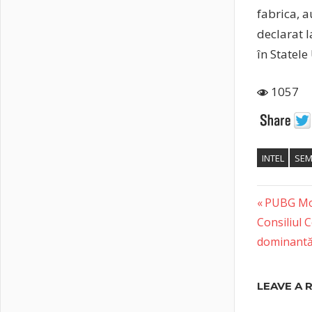
fabrica, a
declarat l
în Statele
1057
INTEL
SEM
Previous
Post
PUBG Mobi
Next
Post:
Consiliul 
naviga
Post:
dominant
LEAVE A 