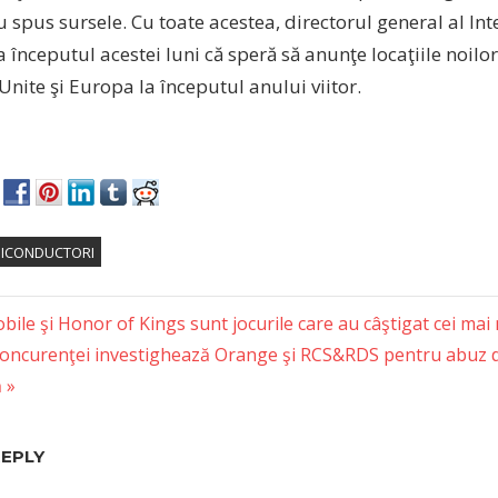
u spus sursele. Cu toate acestea, directorul general al Inte
a începutul acestei luni că speră să anunţe locaţiile noilor
 Unite şi Europa la începutul anului viitor.
ICONDUCTORI
le şi Honor of Kings sunt jocurile care au câştigat cei mai 
Concurenţei investighează Orange şi RCS&RDS pentru abuz d
tion
ă
REPLY