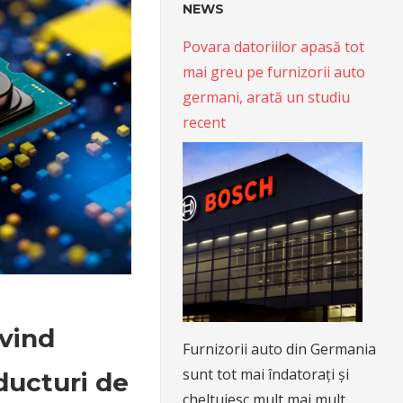
NEWS
Povara datoriilor apasă tot
mai greu pe furnizorii auto
germani, arată un studiu
recent
ivind
Furnizorii auto din Germania
sunt tot mai îndatorați și
ducturi de
cheltuiesc mult mai mult