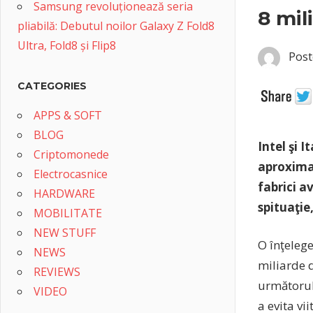
Samsung revoluționează seria
8 mil
pliabilă: Debutul noilor Galaxy Z Fold8
Ultra, Fold8 și Flip8
Post
CATEGORIES
APPS & SOFT
BLOG
Intel şi I
Criptomonede
aproximat
Electrocasnice
fabrici a
HARDWARE
spituaţie
MOBILITATE
NEW STUFF
O înţeleg
NEWS
miliarde 
REVIEWS
următorul
VIDEO
a evita vi