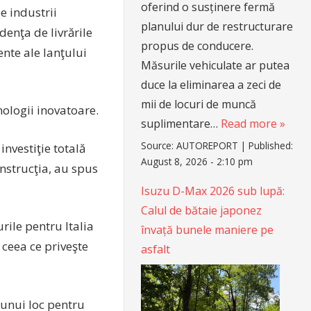
oferind o susținere fermă
e industrii
planului dur de restructurare
enţa de livrările
propus de conducere.
nte ale lanţului
Măsurile vehiculate ar putea
duce la eliminarea a zeci de
mii de locuri de muncă
nologii inovatoare.
suplimentare…
Read more »
Source:
AUTOREPORT
|
Published:
investiţie totală
August 8, 2026 - 2:10 pm
nstrucţia, au spus
Isuzu D-Max 2026 sub lupă:
Calul de bătaie japonez
rile pentru Italia
învață bunele maniere pe
n ceea ce priveşte
asfalt
 unui loc pentru