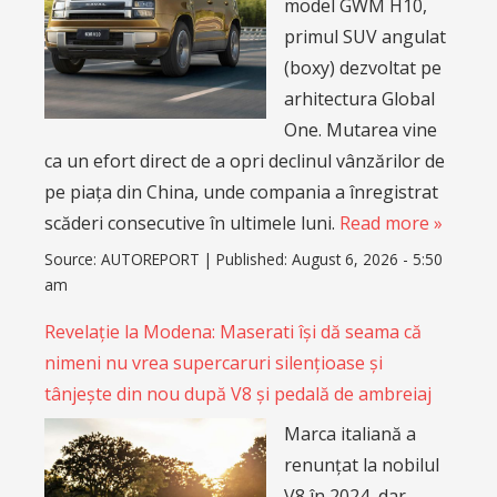
model GWM H10,
primul SUV angulat
(boxy) dezvoltat pe
arhitectura Global
One. Mutarea vine
ca un efort direct de a opri declinul vânzărilor de
pe piața din China, unde compania a înregistrat
scăderi consecutive în ultimele luni.
Read more »
Source:
AUTOREPORT
|
Published:
August 6, 2026 - 5:50
am
Revelație la Modena: Maserati își dă seama că
nimeni nu vrea supercaruri silențioase și
tânjește din nou după V8 și pedală de ambreiaj
Marca italiană a
renunțat la nobilul
V8 în 2024, dar