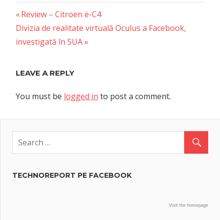
Previous
Post
Review – Citroen ë-C4
Next
Post:
Divizia de realitate virtuală Oculus a Facebook,
navigation
Post:
investigată în SUA
LEAVE A REPLY
You must be
logged in
to post a comment.
TECHNOREPORT PE FACEBOOK
Visit the homepage