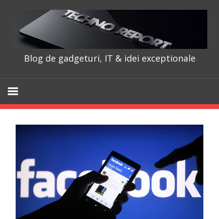
Skip
to
content
Blog de gadgeturi, IT & idei exceptionale
TechnoRepo