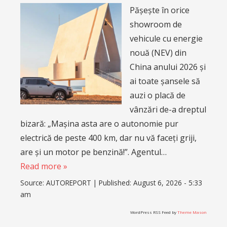
Pășește în orice
showroom de
vehicule cu energie
nouă (NEV) din
China anului 2026 și
ai toate șansele să
auzi o placă de
vânzări de-a dreptul
bizară: „Mașina asta are o autonomie pur
electrică de peste 400 km, dar nu vă faceți griji,
are și un motor pe benzină!”. Agentul…
Read more »
Source:
AUTOREPORT
|
Published:
August 6, 2026 - 5:33
am
WordPress RSS Feed by
Theme Mason