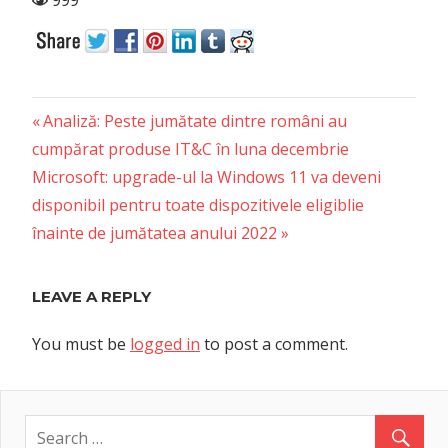
Previous
Post
Analiză: Peste jumătate dintre români au
Post:
cumpărat produse IT&C în luna decembrie
navigation
Next
Microsoft: upgrade-ul la Windows 11 va deveni
Post:
disponibil pentru toate dispozitivele eligiblie
înainte de jumătatea anului 2022
LEAVE A REPLY
You must be
logged in
to post a comment.