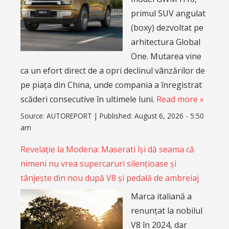
primul SUV angulat
(boxy) dezvoltat pe
arhitectura Global
One. Mutarea vine
ca un efort direct de a opri declinul vânzărilor de
pe piața din China, unde compania a înregistrat
scăderi consecutive în ultimele luni.
Read more »
Source:
AUTOREPORT
|
Published:
August 6, 2026 - 5:50
am
Revelație la Modena: Maserati își dă seama că
nimeni nu vrea supercaruri silențioase și
tânjește din nou după V8 și pedală de ambreiaj
Marca italiană a
renunțat la nobilul
V8 în 2024, dar