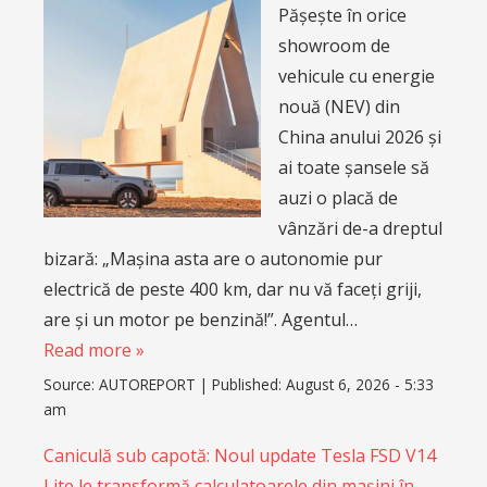
Pășește în orice
showroom de
vehicule cu energie
nouă (NEV) din
China anului 2026 și
ai toate șansele să
auzi o placă de
vânzări de-a dreptul
bizară: „Mașina asta are o autonomie pur
electrică de peste 400 km, dar nu vă faceți griji,
are și un motor pe benzină!”. Agentul…
Read more »
Source:
AUTOREPORT
|
Published:
August 6, 2026 - 5:33
am
Caniculă sub capotă: Noul update Tesla FSD V14
Lite le transformă calculatoarele din mașini în