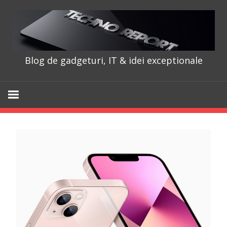
Skip
to
content
Blog de gadgeturi, IT & idei exceptionale
TechnoRepo