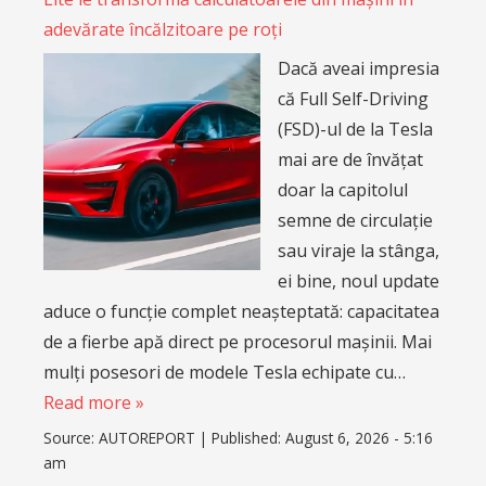
adevărate încălzitoare pe roți
Dacă aveai impresia
că Full Self-Driving
(FSD)-ul de la Tesla
mai are de învățat
doar la capitolul
semne de circulație
sau viraje la stânga,
ei bine, noul update
aduce o funcție complet neașteptată: capacitatea
de a fierbe apă direct pe procesorul mașinii. Mai
mulți posesori de modele Tesla echipate cu…
Read more »
Source:
AUTOREPORT
|
Published:
August 6, 2026 - 5:16
am