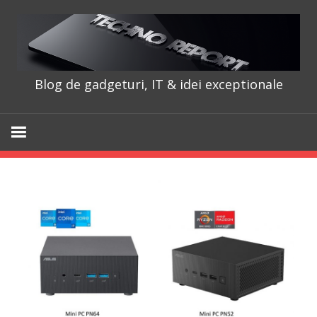
Skip
to
content
Blog de gadgeturi, IT & idei exceptionale
TechnoRepo