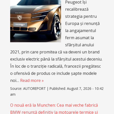
Peugeot își
recalibrează
strategia pentru
Europa și renunță
la angajamentul
ferm asumat la
sfârșitul anului
2021, prin care promitea că va deveni un brand
exclusiv electric până la sfârșitul acestui deceniu.
În loc de o tranziție radicală, francezii pregătesc
o ofensivă de produs ce include șapte modele
noi…
Read more »
Source:
AUTOREPORT
|
Published:
August 7, 2026 - 10:42
am
O nouă eră la Munchen: Cea mai veche fabrică
BMW renunță definitiv la motoarele termice și