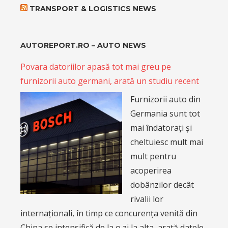
TRANSPORT & LOGISTICS NEWS
AUTOREPORT.RO – AUTO NEWS
Povara datoriilor apasă tot mai greu pe
furnizorii auto germani, arată un studiu recent
Furnizorii auto din
Germania sunt tot
mai îndatorați și
cheltuiesc mult mai
mult pentru
acoperirea
dobânzilor decât
rivalii lor
internaționali, în timp ce concurența venită din
China se intensifică de la o zi la alta, arată datele