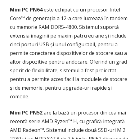
Mini PC PN64
este echipat cu un procesor Intel
Core™ de generația a 12-a care lucrează în tandem
cu memorie RAM DDR5-4800. Sistemul suportă
extensia imaginii pe maxim patru ecrane și include
cinci porturi USB și unul configurabil, pentru a
permite conectarea dispozitivelor de stocare sau a
altor dispozitive pentru andocare. Oferind un grad
sporit de flexibilitate, sistemul a fost proiectat
pentru a permite acces facil la modulele de stocare
și de memorie, pentru upgrade-uri rapide și
comode.
Mini PC PN52
are la bază un procesor din cea mai
recentă serie AMD Ryzen™ H, cu grafică integrată
AMD Radeon™. Sistemul include două SSD-uri M.2
2280 și un HDD SATA de 2,5 inchi. PN52 dispune de