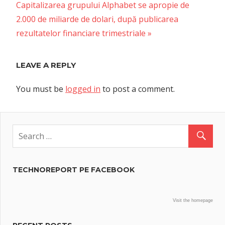
Next
Post:
Capitalizarea grupului Alphabet se apropie de
navigation
Post:
2.000 de miliarde de dolari, după publicarea
rezultatelor financiare trimestriale
LEAVE A REPLY
You must be
logged in
to post a comment.
TECHNOREPORT PE FACEBOOK
Visit the homepage