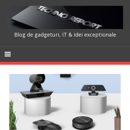
Skip
to
content
Blog de gadgeturi, IT & idei exceptionale
TechnoRepo