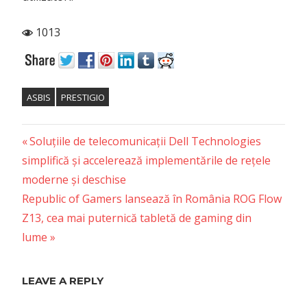
1013
ASBIS
PRESTIGIO
Previous
Post
Soluțiile de telecomunicații Dell Technologies
Post:
simplifică și accelerează implementările de rețele
navigation
moderne și deschise
Next
Republic of Gamers lansează în România ROG Flow
Post:
Z13, cea mai puternică tabletă de gaming din
lume
LEAVE A REPLY