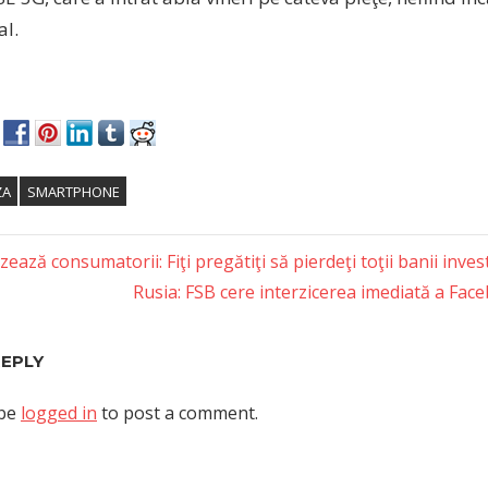
al.
ZA
SMARTPHONE
zează consumatorii: Fiţi pregătiţi să pierdeţi toţii banii invest
Next
Rusia: FSB cere interzicerea imediată a Fac
tion
Post:
REPLY
 be
logged in
to post a comment.