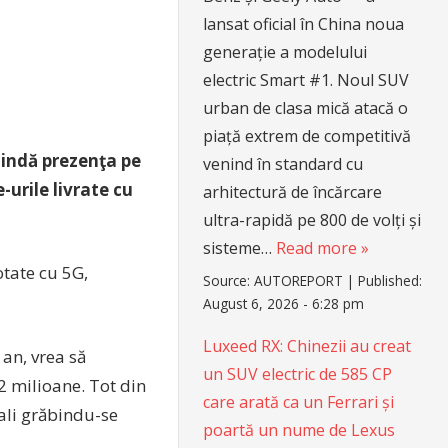
lansat oficial în China noua
generație a modelului
electric Smart #1. Noul SUV
urban de clasa mică atacă o
piață extrem de competitivă
tindă prezenţa pe
venind în standard cu
urile livrate cu
arhitectură de încărcare
ultra-rapidă pe 800 de volți și
sisteme…
Read more »
otate cu 5G,
Source:
AUTOREPORT
|
Published:
August 6, 2026 - 6:28 pm
Luxeed RX: Chinezii au creat
an, vrea să
un SUV electric de 585 CP
2 milioane. Tot din
care arată ca un Ferrari și
ali grăbindu-se
poartă un nume de Lexus