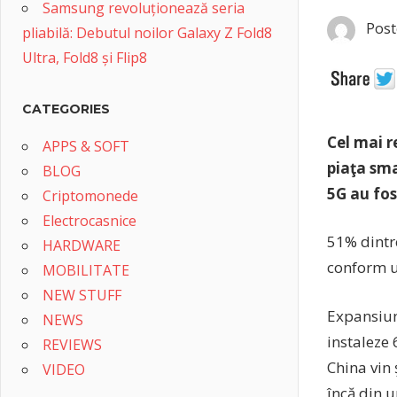
Samsung revoluționează seria
Post
pliabilă: Debutul noilor Galaxy Z Fold8
Ultra, Fold8 și Flip8
CATEGORIES
Cel mai r
APPS & SOFT
piaţa sma
BLOG
5G au fos
Criptomonede
Electrocasnice
51% dintr
HARDWARE
conform u
MOBILITATE
NEW STUFF
Expansiune
NEWS
instaleze 
REVIEWS
China vin
VIDEO
încă din 