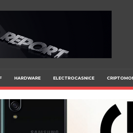
Te
F
HARDWARE
ELECTROCASNICE
CRIPTOMO