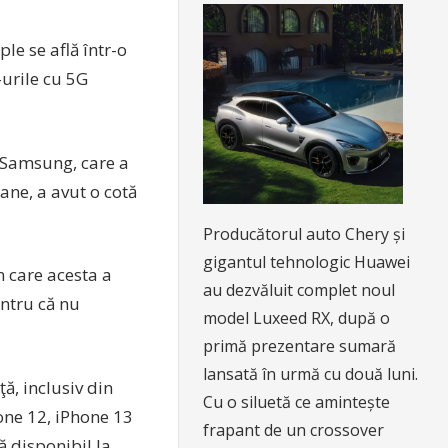
le se află într-o
-urile cu 5G
 Samsung, care a
ane, a avut o cotă
Producătorul auto Chery și
gigantul tehnologic Huawei
în care acesta a
au dezvăluit complet noul
entru că nu
model Luxeed RX, după o
primă prezentare sumară
lansată în urmă cu două luni.
, inclusiv din
Cu o siluetă ce amintește
hone 12, iPhone 13
frapant de un crossover
ă disponibil la