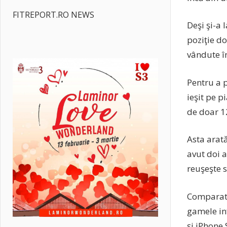
FITREPORT.RO NEWS
Deşi şi-a 
poziţie d
vândute în
Pentru a 
ieşit pe p
de doar 1
Asta arată
avut doi a
reuşeşte s
Comparati
gamele inf
şi iPhone 