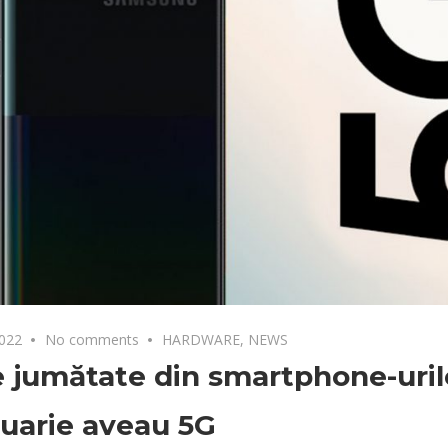
2022
No comments
HARDWARE
,
NEWS
 jumătate din smartphone-uri
nuarie aveau 5G