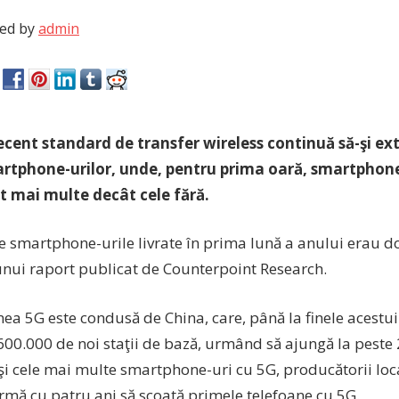
ed by
admin
ecent standard de transfer wireless continuă să-şi ex
rtphone-urilor, unde, pentru prima oară, smartphone-
t mai multe decât cele fără.
e smartphone-urile livrate în prima lună a anului erau d
nui raport publicat de Counterpoint Research.
a 5G este condusă de China, care, până la finele acestui 
600.000 de noi staţii de bază, urmând să ajungă la peste 
 şi cele mai multe smartphone-uri cu 5G, producătorii loc
urmă cu patru ani să scoată primele telefoane cu 5G.