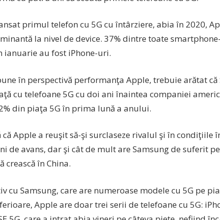
lansat primul telefon cu 5G cu întârziere, abia în 2020, App
ominantă la nivel de device. 37% dintre toate smartphone
 ianuarie au fost iPhone-uri.
pune în perspectivă performanţa Apple, trebuie arătat că
iaţă cu telefoane 5G cu doi ani înaintea companiei americ
2% din piaţa 5G în prima lună a anului.
 că Apple a reuşit să-şi surclaseze rivalul şi în condiţiile 
ni de avans, dar şi cât de mult are Samsung de suferit p
ă crească în China.
v cu Samsung, care are numeroase modele cu 5G pe piaţă
erioare, Apple are doar trei serii de telefoane cu 5G: iP
SE 5G, care a intrat abia vineri pe câteva pieţe, nefiind înc