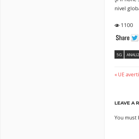
nivel glob
1100
5G
ANALI
Previous
Post
UE averti
Post:
naviga
LEAVE A 
You must