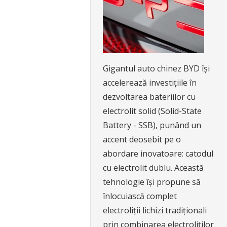
Gigantul auto chinez BYD își
accelerează investițiile în
dezvoltarea bateriilor cu
electrolit solid (Solid-State
Battery - SSB), punând un
accent deosebit pe o
abordare inovatoare: catodul
cu electrolit dublu. Această
tehnologie își propune să
înlocuiască complet
electroliții lichizi tradiționali
prin combinarea electroliților