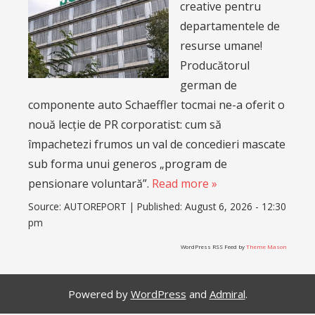
creative pentru
departamentele de
resurse umane!
Producătorul
german de
componente auto Schaeffler tocmai ne-a oferit o
nouă lecție de PR corporatist: cum să
împachetezi frumos un val de concedieri mascate
sub forma unui generos „program de
pensionare voluntară”.
Read more »
Source:
AUTOREPORT
|
Published:
August 6, 2026 - 12:30
pm
WordPress RSS Feed by
Theme Mason
Powered by
WordPress
and
Admiral
.