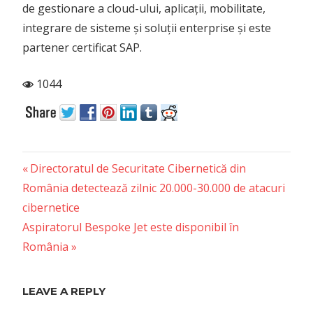
de gestionare a cloud-ului, aplicații, mobilitate,
integrare de sisteme și soluții enterprise și este
partener certificat SAP.
1044
Previous
Post
Directoratul de Securitate Cibernetică din
Post:
România detectează zilnic 20.000-30.000 de atacuri
navigation
cibernetice
Next
Aspiratorul Bespoke Jet este disponibil în
Post:
România
LEAVE A REPLY