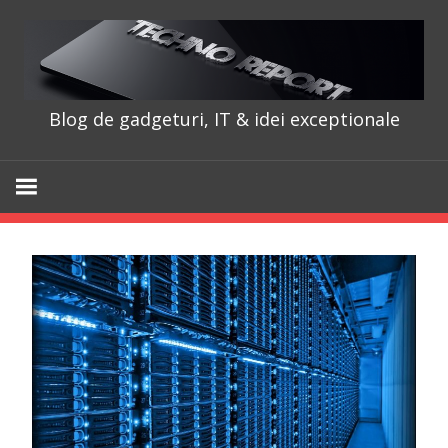
Skip
to
content
Blog de gadgeturi, IT & idei exceptionale
TechnoRepo