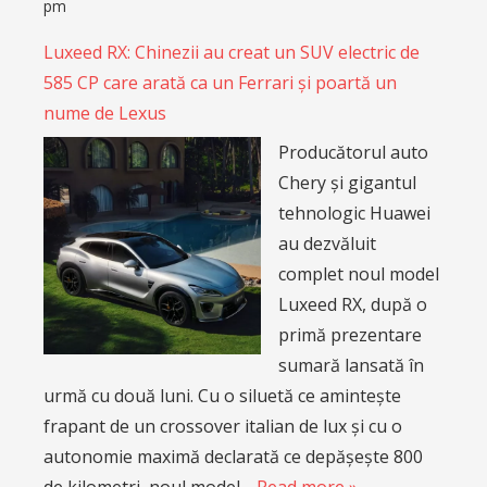
pm
Luxeed RX: Chinezii au creat un SUV electric de
585 CP care arată ca un Ferrari și poartă un
nume de Lexus
Producătorul auto
Chery și gigantul
tehnologic Huawei
au dezvăluit
complet noul model
Luxeed RX, după o
primă prezentare
sumară lansată în
urmă cu două luni. Cu o siluetă ce amintește
frapant de un crossover italian de lux și cu o
autonomie maximă declarată ce depășește 800
de kilometri, noul model…
Read more »