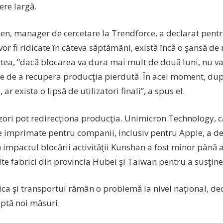
ere largă.
hen, manager de cercetare la Trendforce, a declarat pentr
vor fi ridicate în câteva săptămâni, există încă o şansă de
tea, ”dacă blocarea va dura mai mult de două luni, nu va 
e de a recupera producţia pierdută. În acel moment, dup
 ar exista o lipsă de utilizatori finali”, a spus el.
izori pot redirecţiona producţia. Unimicron Technology, 
te imprimate pentru companii, inclusiv pentru Apple, a d
 impactul blocării activităţii Kunshan a fost minor până 
te fabrici din provincia Hubei şi Taiwan pentru a susţin
ica şi transportul rămân o problemă la nivel naţional, de
ptă noi măsuri.