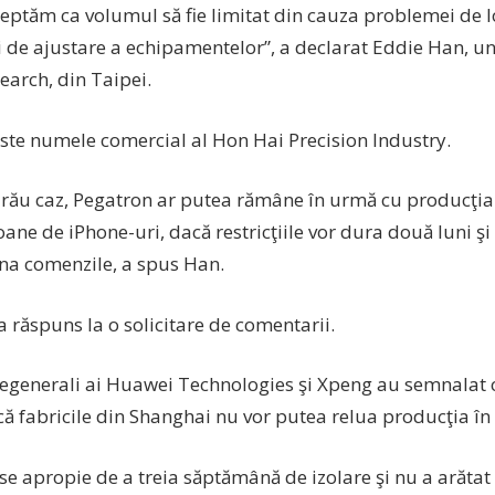
eptăm ca volumul să fie limitat din cauza problemei de lo
ii de ajustare a echipamentelor”, a declarat Eddie Han, un
earch, din Taipei.
ste numele comercial al Hon Hai Precision Industry.
i rău caz, Pegatron ar putea rămâne în urmă cu producţia
oane de iPhone-uri, dacă restricţiile vor dura două luni ş
ona comenzile, a spus Han.
 răspuns la o solicitare de comentarii.
i egenerali ai Huawei Technologies şi Xpeng au semnalat
că fabricile din Shanghai nu vor putea relua producţia în
se apropie de a treia săptămână de izolare şi nu a arăta