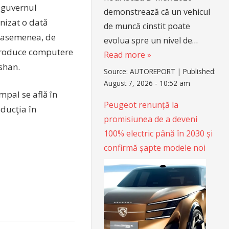
 guvernul
demonstrează că un vehicul
nizat o dată
de muncă cinstit poate
e asemenea, de
evolua spre un nivel de…
 produce computere
Read more »
shan.
Source:
AUTOREPORT
|
Published:
August 7, 2026 - 10:52 am
pal se află în
Peugeot renunță la
ducţia în
promisiunea de a deveni
100% electric până în 2030 și
confirmă șapte modele noi