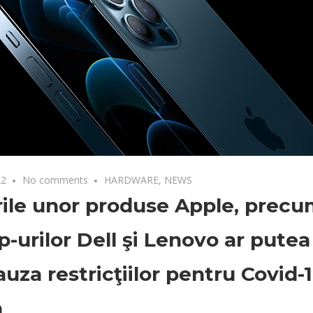
22
No comments
HARDWARE
,
NEWS
rile unor produse Apple, precum
p-urilor Dell şi Lenovo ar putea
auza restricţiilor pentru Covid-
a