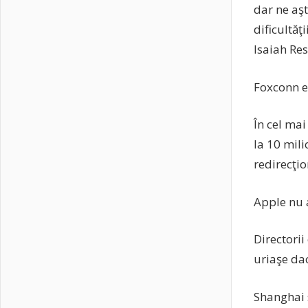
dar ne aşt
dificultăţ
Isaiah Res
Foxconn e
În cel ma
la 10 mili
redirecţi
Apple nu a
Directori
uriaşe da
Shanghai 