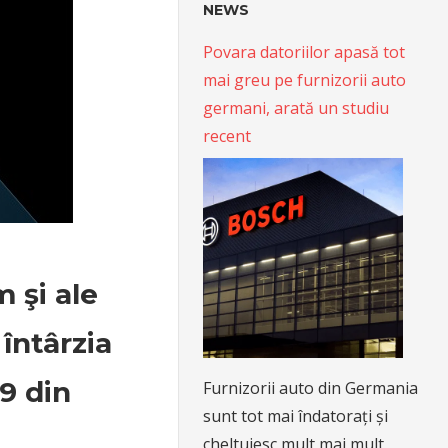
NEWS
Povara datoriilor apasă tot
mai greu pe furnizorii auto
germani, arată un studiu
recent
 şi ale
 întârzia
19 din
Furnizorii auto din Germania
sunt tot mai îndatorați și
cheltuiesc mult mai mult