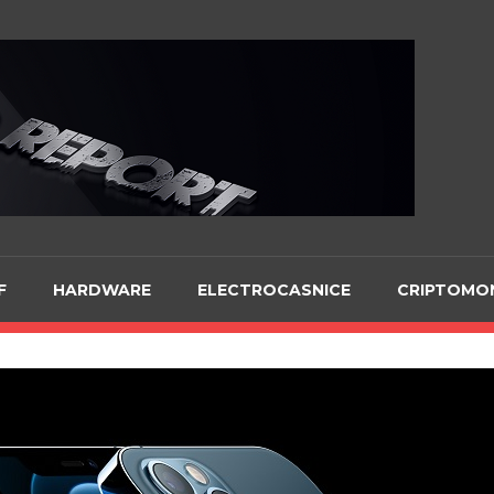
Te
F
HARDWARE
ELECTROCASNICE
CRIPTOMO