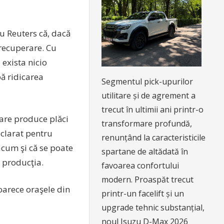
u Reuters că, dacă
 recuperare. Cu
exista nicio
ă ridicarea
Segmentul pick-upurilor
utilitare și de agrement a
trecut în ultimii ani printr-o
care produce plăci
transformare profundă,
eclarat pentru
renunțând la caracteristicile
acum şi că se poate
spartane de altădată în
e producţia.
favoarea confortului
modern. Proaspăt trecut
oarece oraşele din
printr-un facelift și un
upgrade tehnic substanțial,
noul Isuzu D-Max 2026