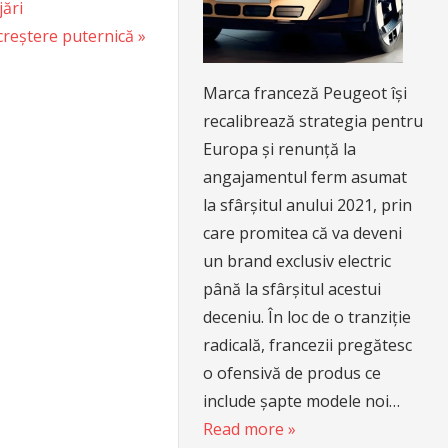
ări
 creștere puternică
Marca franceză Peugeot își
recalibrează strategia pentru
Europa și renunță la
angajamentul ferm asumat
la sfârșitul anului 2021, prin
care promitea că va deveni
un brand exclusiv electric
până la sfârșitul acestui
deceniu. În loc de o tranziție
radicală, francezii pregătesc
o ofensivă de produs ce
include șapte modele noi…
Read more »