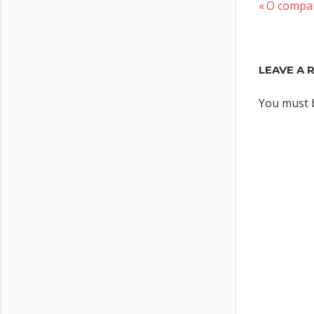
Previous
Post
O compan
Post:
naviga
LEAVE A 
You must