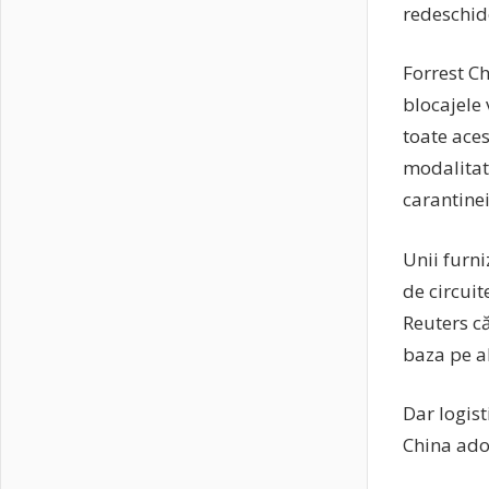
redeschid
Forrest C
blocajele 
toate aces
modalitat
carantinei,
Unii furn
de circui
Reuters că
baza pe al
Dar logist
China ado