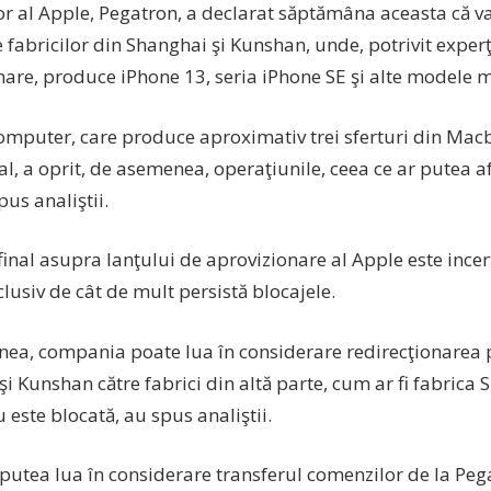
or al Apple, Pegatron, a declarat săptămâna aceasta că 
le fabricilor din Shanghai şi Kunshan, unde, potrivit experţ
nare, produce iPhone 13, seria iPhone SE şi alte modele m
mputer, care produce aproximativ trei sferturi din Macb
al, a oprit, de asemenea, operaţiunile, ceea ce ar putea af
pus analiştii.
inal asupra lanţului de aprovizionare al Apple este incer
nclusiv de cât de mult persistă blocajele.
ea, compania poate lua în considerare redirecţionarea 
i Kunshan către fabrici din altă parte, cum ar fi fabrica 
 este blocată, au spus analiştii.
 putea lua în considerare transferul comenzilor de la Peg