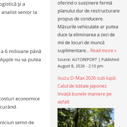
oferind o susținere fermă
gistică şi a
planului dur de restructurare
 analist senior la
propus de conducere.
Măsurile vehiculate ar putea
duce la eliminarea a zeci de
mii de locuri de muncă
suplimentare…
Read more »
 a 6 milioane până
i Apple nu va putea
Source:
AUTOREPORT
|
Published:
August 8, 2026 - 2:10 pm
Isuzu D-Max 2026 sub lupă:
Calul de bătaie japonez
învață bunele maniere pe
 costuri economice
asfalt
 curând.
t niciun semn de