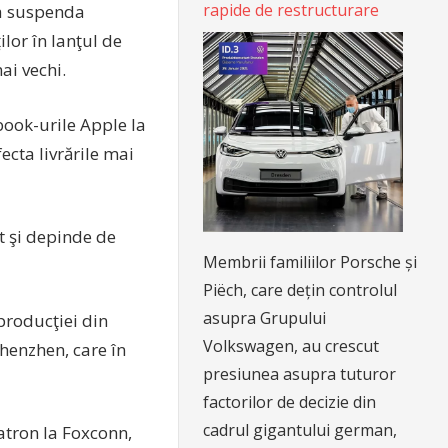
rapide de restructurare
va suspenda
ilor în lanţul de
ai vechi.
ook-urile Apple la
ecta livrările mai
t şi depinde de
Membrii familiilor Porsche și
Piëch, care dețin controlul
asupra Grupului
producţiei din
Volkswagen, au crescut
Shenzhen, care în
presiunea asupra tuturor
factorilor de decizie din
cadrul gigantului german,
atron la Foxconn,