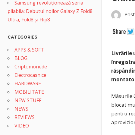
Samsung revoluționează seria
pliabilă: Debutul noilor Galaxy Z Fold8
Post
Ultra, Fold8 și Flip8
CATEGORIES
APPS & SOFT
Livrările
BLOG
înregistr
Criptomonede
răspândir
Electrocasnice
montatori
HARDWARE
MOBILITATE
Măsurile C
NEW STUFF
blocat mu
NEWS
pentru red
REVIEWS
aprovizio
VIDEO