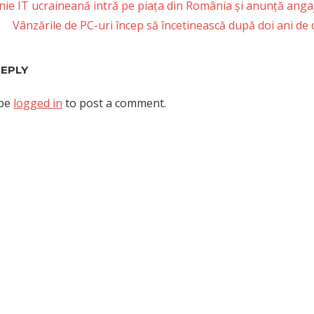
ie IT ucraineană intră pe piața din România și anunță angaj
Next
Vânzările de PC-uri încep să încetinească după doi ani de
tion
Post:
REPLY
 be
logged in
to post a comment.