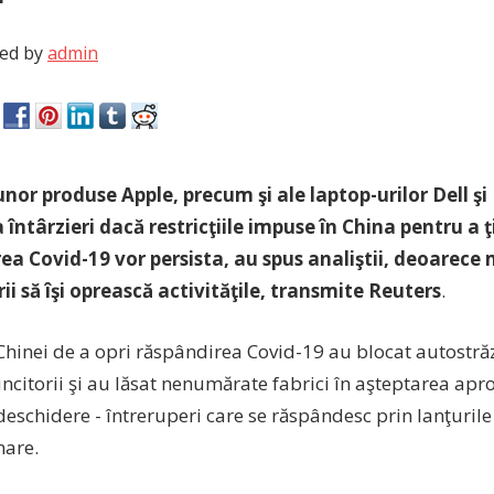
ed by
admin
 unor produse Apple, precum şi ale laptop-urilor Dell ş
a întârzieri dacă restricţiile impuse în China pentru a 
ea Covid-19 vor persista, au spus analiştii, deoarece 
i să îşi oprească activităţile, transmite Reuters
.
hinei de a opri răspândirea Covid-19 au blocat autostrăzi
ncitorii şi au lăsat nenumărate fabrici în aşteptarea apr
eschidere - întreruperi care se răspândesc prin lanţurile
nare.