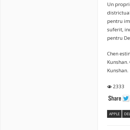
Un propri
districtua
pentru im
suferit, 
pentru Del
Chen esti
Kunshan. 
Kunshan.
2333
APPLE
DE