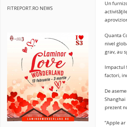
Un furniz
FITREPORT.RO NEWS
activităţi
aprovizio
Quanta Co
nivel glob
grav, au s
Impactul f
factori, i
De asemen
Shanghai ş
prezent nu
”Apple ar