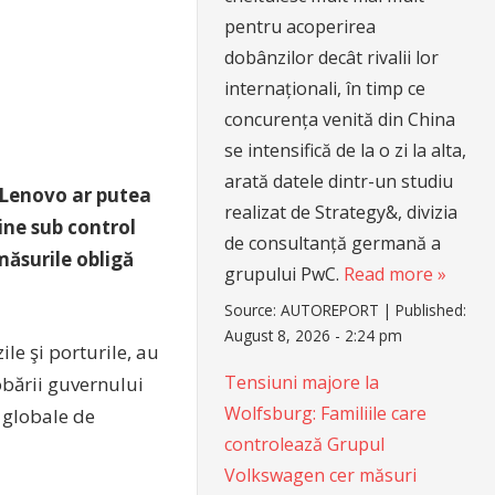
pentru acoperirea
dobânzilor decât rivalii lor
internaționali, în timp ce
concurența venită din China
se intensifică de la o zi la alta,
arată datele dintr-un studiu
i Lenovo ar putea
realizat de Strategy&, divizia
ţine sub control
de consultanță germană a
măsurile obligă
grupului PwC.
Read more »
Source:
AUTOREPORT
|
Published:
August 8, 2026 - 2:24 pm
le şi porturile, au
Tensiuni majore la
obării guvernului
Wolfsburg: Familiile care
 globale de
controlează Grupul
Volkswagen cer măsuri