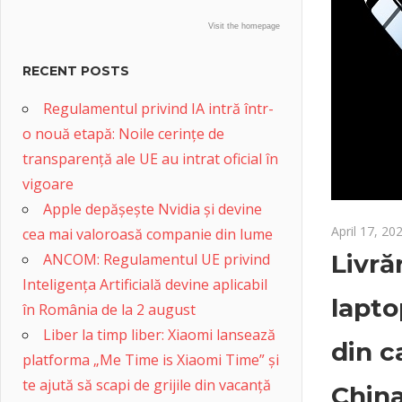
Visit the homepage
RECENT POSTS
Regulamentul privind IA intră într-
o nouă etapă: Noile cerințe de
transparență ale UE au intrat oficial în
vigoare
Apple depășește Nvidia și devine
April 17, 20
cea mai valoroasă companie din lume
Livră
ANCOM: Regulamentul UE privind
Inteligența Artificială devine aplicabil
lapto
în România de la 2 august
Liber la timp liber: Xiaomi lansează
din c
platforma „Me Time is Xiaomi Time” și
te ajută să scapi de grijile din vacanță
Chin