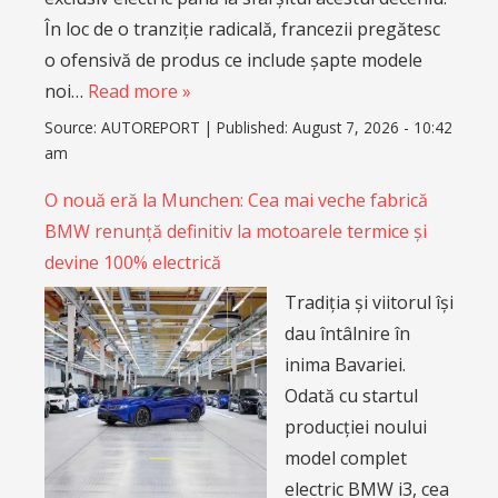
În loc de o tranziție radicală, francezii pregătesc
o ofensivă de produs ce include șapte modele
noi…
Read more »
Source:
AUTOREPORT
|
Published:
August 7, 2026 - 10:42
am
O nouă eră la Munchen: Cea mai veche fabrică
BMW renunță definitiv la motoarele termice și
devine 100% electrică
Tradiția și viitorul își
dau întâlnire în
inima Bavariei.
Odată cu startul
producției noului
model complet
electric BMW i3, cea