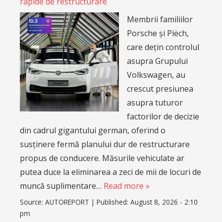
rapide de restructurare
Membrii familiilor
Porsche și Piëch,
care dețin controlul
asupra Grupului
Volkswagen, au
crescut presiunea
asupra tuturor
factorilor de decizie
din cadrul gigantului german, oferind o
susținere fermă planului dur de restructurare
propus de conducere. Măsurile vehiculate ar
putea duce la eliminarea a zeci de mii de locuri de
muncă suplimentare…
Read more »
Source:
AUTOREPORT
|
Published:
August 8, 2026 - 2:10
pm