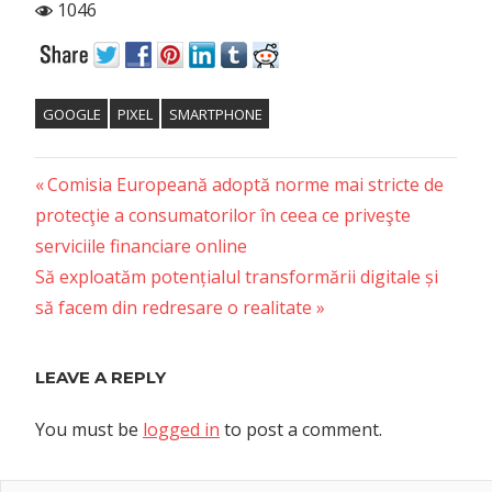
1046
GOOGLE
PIXEL
SMARTPHONE
Previous
Post
Comisia Europeană adoptă norme mai stricte de
Post:
protecţie a consumatorilor în ceea ce priveşte
navigation
serviciile financiare online
Next
Să exploatăm potențialul transformării digitale și
Post:
să facem din redresare o realitate
LEAVE A REPLY
You must be
logged in
to post a comment.