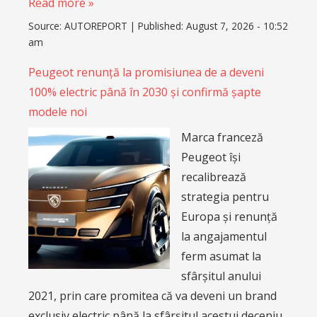
Read more »
Source:
AUTOREPORT
|
Published:
August 7, 2026 - 10:52
am
Peugeot renunță la promisiunea de a deveni
100% electric până în 2030 și confirmă șapte
modele noi
Marca franceză
Peugeot își
recalibrează
strategia pentru
Europa și renunță
la angajamentul
ferm asumat la
sfârșitul anului
2021, prin care promitea că va deveni un brand
exclusiv electric până la sfârșitul acestui deceniu.