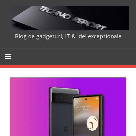
Skip
to
content
Blog de gadgeturi, IT & idei exceptionale
TechnoRepo