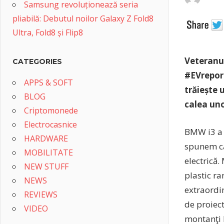
Samsung revoluționează seria
pliabilă: Debutul noilor Galaxy Z Fold8
Ultra, Fold8 și Flip8
Veteranul
CATEGORIES
#EVreport
APPS & SOFT
trăiește 
BLOG
calea uno
Criptomonede
Electrocasnice
BMW i3 a a
HARDWARE
spunem că
MOBILITATE
electrică.
NEW STUFF
plastic ra
NEWS
extraordi
REVIEWS
de proiec
VIDEO
montanţi B