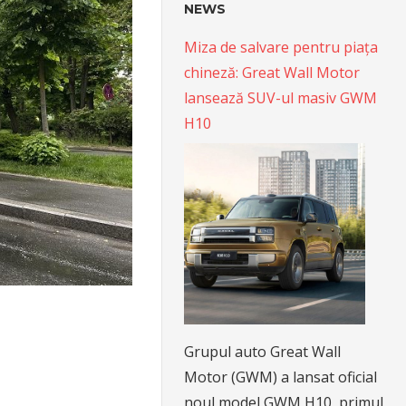
NEWS
Miza de salvare pentru piața
chineză: Great Wall Motor
lansează SUV-ul masiv GWM
H10
Grupul auto Great Wall
Motor (GWM) a lansat oficial
noul model GWM H10, primul