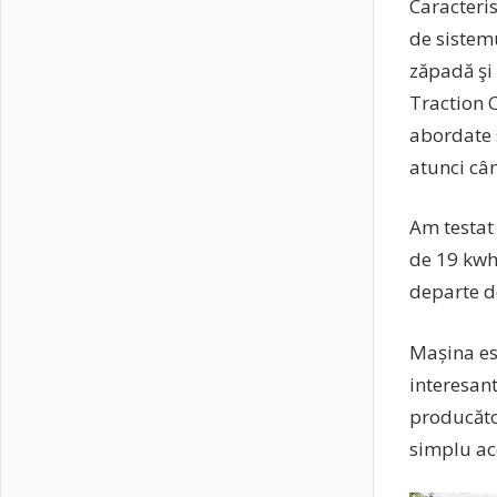
Caracteri
de sistem
zăpadă şi
Traction C
abordate s
atunci cân
Am testat 
de 19 kwh 
departe de
Mașina es
interesant
producător
simplu acc