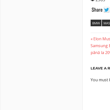
BMW
MASI
Previous
Post
Elon Mus
Next
Post:
Samsung El
naviga
Post:
până la 2
LEAVE A 
You must