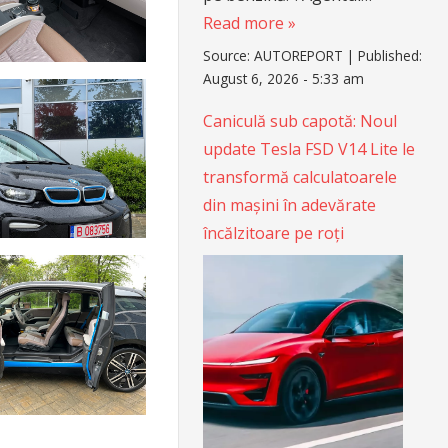
Read more »
Source:
AUTOREPORT
|
Published:
August 6, 2026 - 5:33 am
Caniculă sub capotă: Noul
update Tesla FSD V14 Lite le
transformă calculatoarele
din mașini în adevărate
încălzitoare pe roți