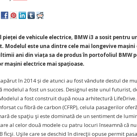
 pieței de vehicule electrice, BMW i3 a sosit pentru un 
. Modelul este una dintre cele mai longevive mașini el
ultimii ani din viața sa de produs în portofoliul BMW 
r mașini electrice mai spațioase.
părut în 2014 și de atunci au fost vândute destul de mul
 modelul a fost un succes. Designul este unul futurist,
 Modelul a fost construit după noua arhitectură LifeDrive.
nforsat cu fibră de carbon (CFRP), celula pasagerilor ofer
nară de spaţiu şi este dominată de un sentiment de lumino
tare al celor două modele cu patru locuri înseamnă că nu 
 ficşi. Uşile care se deschid în direcţii opuse permit pasag