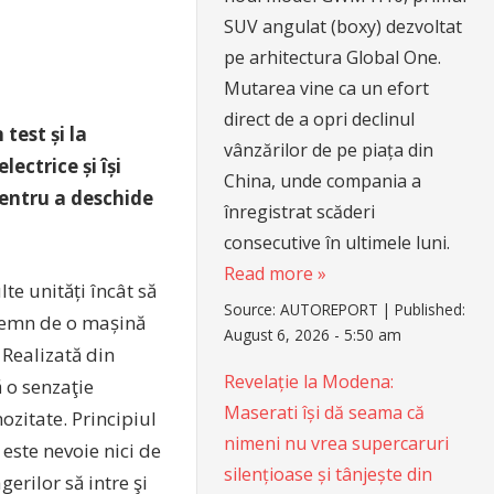
SUV angulat (boxy) dezvoltat
pe arhitectura Global One.
Mutarea vine ca un efort
direct de a opri declinul
test și la
vânzărilor de pe piața din
ectrice și își
China, unde compania a
pentru a deschide
înregistrat scăderi
consecutive în ultimele luni.
Read more »
te unități încât să
Source:
AUTOREPORT
|
Published:
 demn de o mașină
August 6, 2026 - 5:50 am
 Realizată din
Revelație la Modena:
ă o senzaţie
Maserati își dă seama că
zitate. Principiul
nimeni nu vrea supercaruri
este nevoie nici de
silențioase și tânjește din
erilor să intre şi