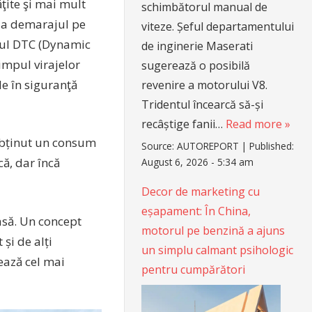
ţite şi mai mult
schimbătorul manual de
 la demarajul pe
viteze. Șeful departamentului
dul DTC (Dynamic
de inginerie Maserati
timpul virajelor
sugerează o posibilă
le în siguranţă
revenire a motorului V8.
Tridentul încearcă să-și
recâștige fanii…
Read more »
 obținut un consum
Source:
AUTOREPORT
|
Published:
ă, dar încă
August 6, 2026 - 5:34 am
Decor de marketing cu
eșapament: În China,
asă. Un concept
motorul pe benzină a ajuns
 și de alți
un simplu calmant psihologic
tează cel mai
pentru cumpărători