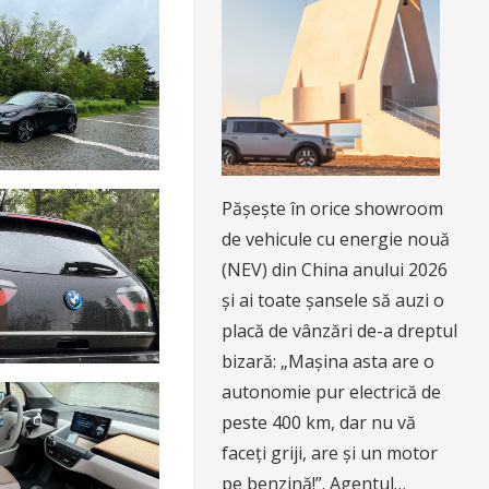
Pășește în orice showroom
de vehicule cu energie nouă
(NEV) din China anului 2026
și ai toate șansele să auzi o
placă de vânzări de-a dreptul
bizară: „Mașina asta are o
autonomie pur electrică de
peste 400 km, dar nu vă
faceți griji, are și un motor
pe benzină!”. Agentul…