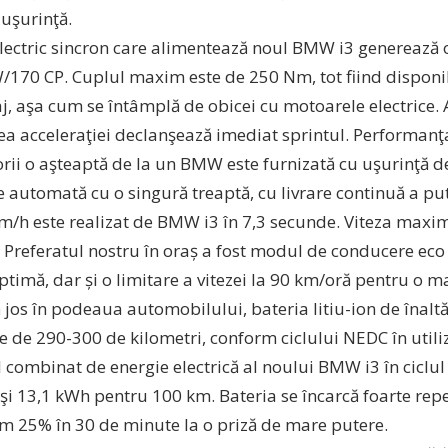
 uşurinţă.
lectric sincron care alimentează noul BMW i3 generează
/170 CP. Cuplul maxim este de 250 Nm, tot fiind disponi
j, aşa cum se întâmplă de obicei cu motoarele electrice
ea acceleraţiei declanşează imediat sprintul. Performanţ
rii o aşteaptă de la un BMW este furnizată cu uşurinţă d
 automată cu o singură treaptă, cu livrare continuă a pute
m/h este realizat de BMW i3 în 7,3 secunde. Viteza maxim
 Preferatul nostru în oraș a fost modul de conducere eco 
ptimă, dar și o limitare a vitezei la 90 km/oră pentru o ma
 jos în podeaua automobilului, bateria litiu-ion de înalt
 de 290-300 de kilometri, conform ciclului NEDC în utiliz
combinat de energie electrică al noului BMW i3 în ciclu
 şi 13,1 kWh pentru 100 km. Bateria se încarcă foarte rep
ăm 25% în 30 de minute la o priză de mare putere.