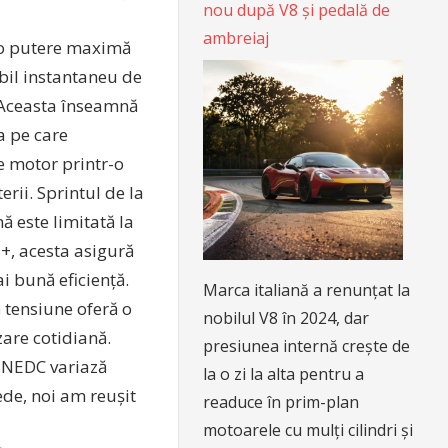
nou după V8 și pedală de
ambreiaj
 o putere maximă
bil instantaneu de
. Aceasta înseamnă
a pe care
e motor printr-o
rii. Sprintul de la
ă este limitată la
+, acesta asigură
i bună eficiență.
Marca italiană a renunțat la
ă tensiune oferă o
nobilul V8 în 2024, dar
are cotidiană.
presiunea internă crește de
l NEDC variază
la o zi la alta pentru a
ede, noi am reușit
readuce în prim-plan
motoarele cu mulți cilindri și