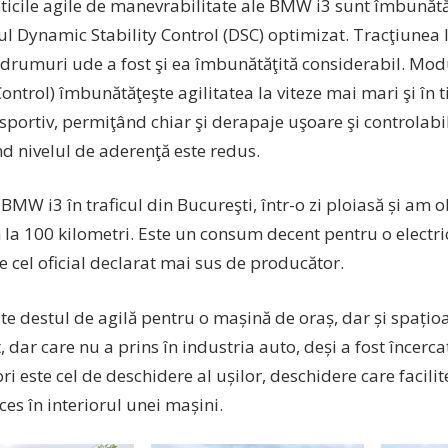
sticile agile de manevrabilitate ale BMW i3 sunt îmbunătă
ul Dynamic Stability Control (DSC) optimizat. Tracţiunea
 drumuri ude a fost şi ea îmbunătăţită considerabil. Mo
ontrol) îmbunătăţeşte agilitatea la viteze mai mari şi în 
portiv, permiţând chiar şi derapaje uşoare şi controlabi
d nivelul de aderenţă este redus.
BMW i3 în traficul din Bucureşti, într-o zi ploiasă și am
la 100 kilometri. Este un consum decent pentru o electric
 cel oficial declarat mai sus de producător.
te destul de agilă pentru o mașină de oraș, dar și spațio
, dar care nu a prins în industria auto, deși a fost încercat
i este cel de deschidere al ușilor, deschidere care facili
es în interiorul unei mașini.