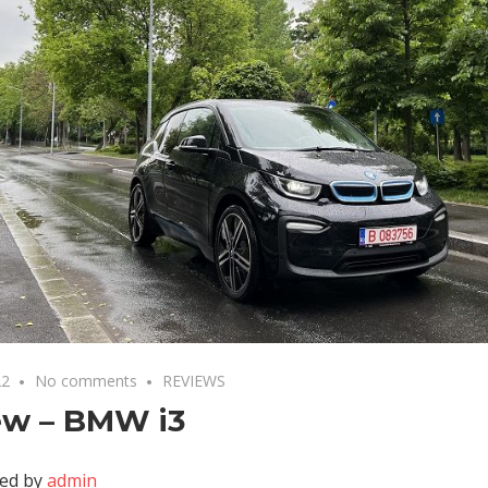
22
No comments
REVIEWS
ew – BMW i3
ed by
admin