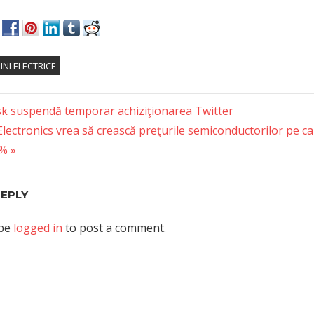
NI ELECTRICE
k suspendă temporar achiziţionarea Twitter
ectronics vrea să crească preţurile semiconductorilor pe ca
tion
0%
REPLY
 be
logged in
to post a comment.