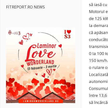
să iasă cu
FITREPORT.RO NEWS
Motorul e
de 125 kW
la demara
că apăsar
conducăto
transmisie
0 la 100 k
150 km/h.
o rulare o
Localizată
autonomie
Consumul 
între 13,6
să încărc