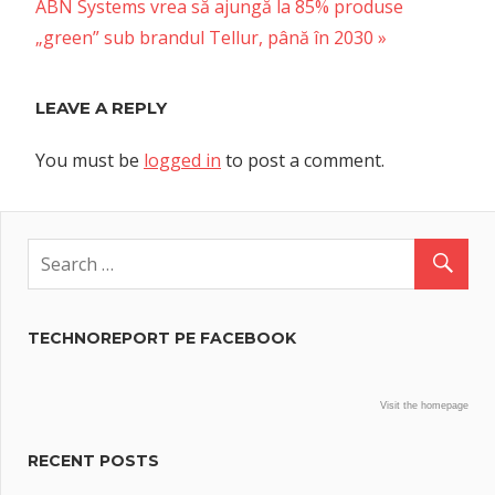
Next
ABN Systems vrea să ajungă la 85% produse
Post:
„green” sub brandul Tellur, până în 2030
LEAVE A REPLY
You must be
logged in
to post a comment.
TECHNOREPORT PE FACEBOOK
Visit the homepage
RECENT POSTS