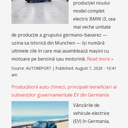
producției noului
model complet
electric BMW i3, cea
mai veche unitate
de producție a grupului germano-bavarez —
uzina sa istorică din Munchen — își numără
ultimele zile în care mai asamblează mașini cu
motoare pe benzină sau motorină.
Read more »
Source:
AUTOREPORT
|
Published:
August 7, 2026 - 10:41
am
Producătorii auto chinezi, principalii beneficiari ai
subvenților guvernamentale EV din Germania
Vânzările de
vehicule electrice
(EV) în Germania,