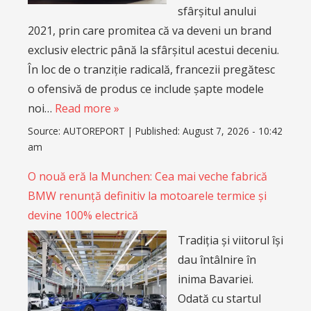
sfârșitul anului
2021, prin care promitea că va deveni un brand
exclusiv electric până la sfârșitul acestui deceniu.
În loc de o tranziție radicală, francezii pregătesc
o ofensivă de produs ce include șapte modele
noi…
Read more »
Source:
AUTOREPORT
|
Published:
August 7, 2026 - 10:42
am
O nouă eră la Munchen: Cea mai veche fabrică
BMW renunță definitiv la motoarele termice și
devine 100% electrică
Tradiția și viitorul își
dau întâlnire în
inima Bavariei.
Odată cu startul