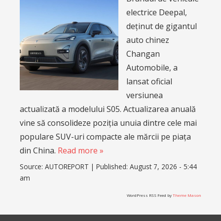
electrice Deepal,
deținut de gigantul
auto chinez
Changan
Automobile, a
lansat oficial
versiunea
actualizată a modelului S05. Actualizarea anuală
vine să consolideze poziția unuia dintre cele mai
populare SUV-uri compacte ale mărcii pe piața
din China.
Read more »
Source:
AUTOREPORT
|
Published:
August 7, 2026 - 5:44
am
WordPress RSS Feed by
Theme Mason