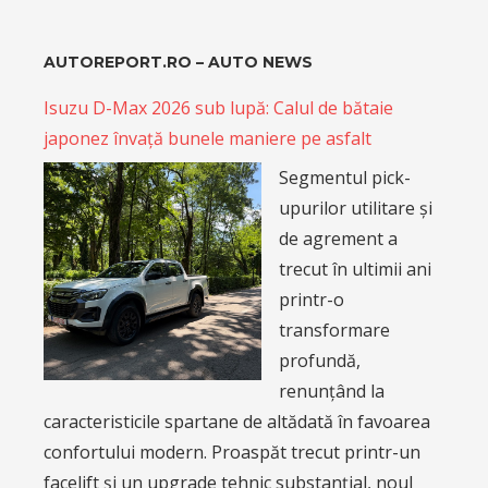
AUTOREPORT.RO – AUTO NEWS
Isuzu D-Max 2026 sub lupă: Calul de bătaie
japonez învață bunele maniere pe asfalt
Segmentul pick-
upurilor utilitare și
de agrement a
trecut în ultimii ani
printr-o
transformare
profundă,
renunțând la
caracteristicile spartane de altădată în favoarea
confortului modern. Proaspăt trecut printr-un
facelift și un upgrade tehnic substanțial, noul