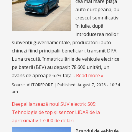
cea mai mare piața
auto europeană, au
crescut semnificativ
în iulie, după
introducerea noilor
subvenții guvernamentale, producătorii auto
chinezi fiind principalii beneficiari, transmit DPA.
Luna trecută, înmatriculările de vehicule electrice
pe baterii (BEV) au depășit 78.600 unități, un
avans de aproape 62% față…
Read more »
Source:
AUTOREPORT
|
Published:
August 7, 2026 - 10:34
am
Deepal lansează noul SUV electric S05:
Tehnologie de top și senzor LiDAR de la
aproximativ 17.000 de dolari
Brandul de vehicule