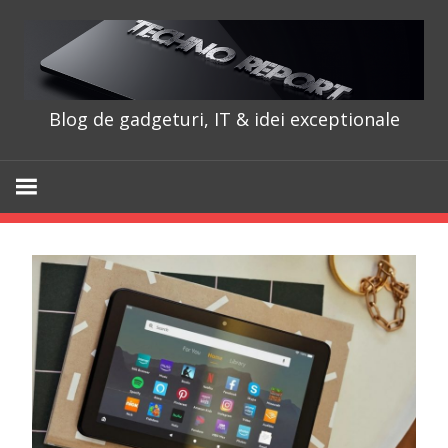
Skip
to
content
Blog de gadgeturi, IT & idei exceptionale
TechnoRepo