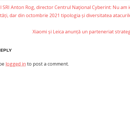
 SRI Anton Rog, director Centrul Naţional Cyberint: Nu am id
tăți, dar din octombrie 2021 tipologia și diversitatea atacuril
tion
Next
Xiaomi și Leica anunță un parteneriat strate
Post:
REPLY
 be
logged in
to post a comment.