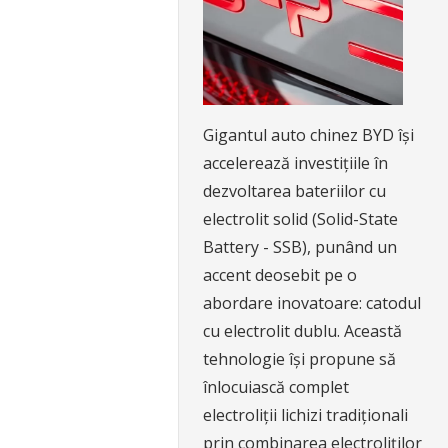
Gigantul auto chinez BYD își
accelerează investițiile în
dezvoltarea bateriilor cu
electrolit solid (Solid-State
Battery - SSB), punând un
accent deosebit pe o
abordare inovatoare: catodul
cu electrolit dublu. Această
tehnologie își propune să
înlocuiască complet
electroliții lichizi tradiționali
prin combinarea electroliților