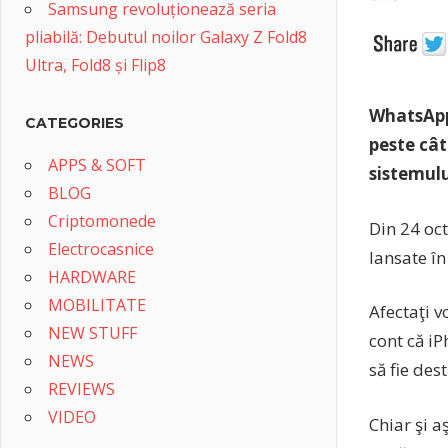
Samsung revoluționează seria
pliabilă: Debutul noilor Galaxy Z Fold8
Ultra, Fold8 și Flip8
WhatsApp 
CATEGORIES
peste cât
APPS & SOFT
sistemulu
BLOG
Criptomonede
Din 24 oc
Electrocasnice
lansate în
HARDWARE
MOBILITATE
Afectaţi v
NEW STUFF
cont că iP
NEWS
să fie des
REVIEWS
VIDEO
Chiar şi a