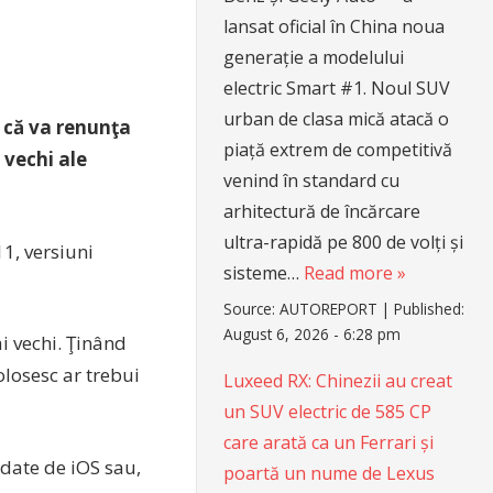
lansat oficial în China noua
generație a modelului
electric Smart #1. Noul SUV
urban de clasa mică atacă o
, că va renunţa
piață extrem de competitivă
 vechi ale
venind în standard cu
arhitectură de încărcare
ultra-rapidă pe 800 de volți și
1, versiuni
sisteme…
Read more »
Source:
AUTOREPORT
|
Published:
August 6, 2026 - 6:28 pm
ai vechi. Ţinând
olosesc ar trebui
Luxeed RX: Chinezii au creat
un SUV electric de 585 CP
care arată ca un Ferrari și
pdate de iOS sau,
poartă un nume de Lexus