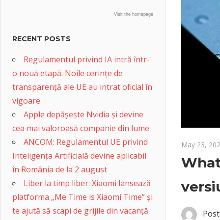
Visit the homepage
RECENT POSTS
Regulamentul privind IA intră într-
o nouă etapă: Noile cerințe de
transparență ale UE au intrat oficial în
vigoare
Apple depășește Nvidia și devine
cea mai valoroasă companie din lume
ANCOM: Regulamentul UE privind
May 23, 20
Inteligența Artificială devine aplicabil
What
în România de la 2 august
Liber la timp liber: Xiaomi lansează
versi
platforma „Me Time is Xiaomi Time” și
te ajută să scapi de grijile din vacanță
Post