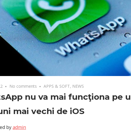
22
No comments
APPS & SOFT
,
NEWS
sApp nu va mai funcţiona pe u
uni mai vechi de iOS
ed by
admin