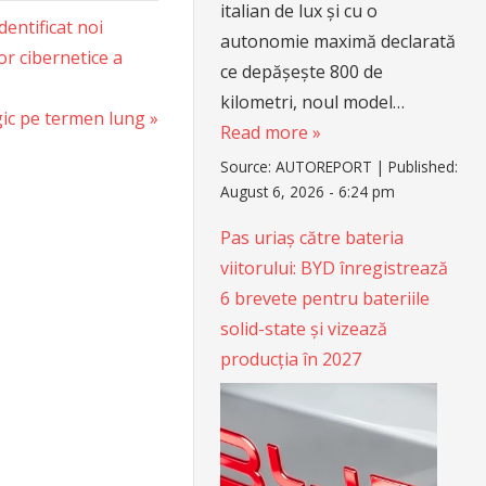
italian de lux și cu o
entificat noi
autonomie maximă declarată
or cibernetice a
ce depășește 800 de
kilometri, noul model…
gic pe termen lung
Read more »
Source:
AUTOREPORT
|
Published:
August 6, 2026 - 6:24 pm
Pas uriaș către bateria
viitorului: BYD înregistrează
6 brevete pentru bateriile
solid-state și vizează
producția în 2027