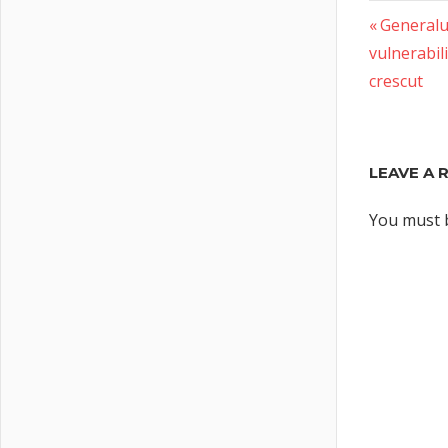
Previous
Post
Generalul
Post:
vulnerabili
naviga
crescut
LEAVE A 
You must