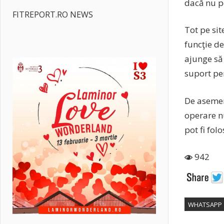
dacă nu p
FITREPORT.RO NEWS
Tot pe sit
funcţie d
ajunge să 
suport pe
De asemene
operare n
pot fi fol
942
WHATSAPP